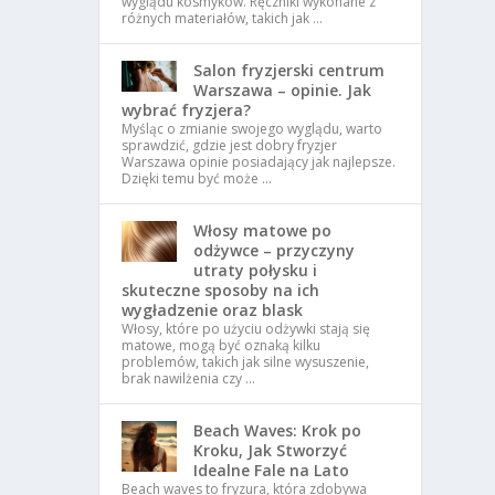
wyglądu kosmyków. Ręczniki wykonane z
różnych materiałów, takich jak …
Salon fryzjerski centrum
Warszawa – opinie. Jak
wybrać fryzjera?
Myśląc o zmianie swojego wyglądu, warto
sprawdzić, gdzie jest dobry fryzjer
Warszawa opinie posiadający jak najlepsze.
Dzięki temu być może …
Włosy matowe po
odżywce – przyczyny
utraty połysku i
skuteczne sposoby na ich
wygładzenie oraz blask
Włosy, które po użyciu odżywki stają się
matowe, mogą być oznaką kilku
problemów, takich jak silne wysuszenie,
brak nawilżenia czy …
Beach Waves: Krok po
Kroku, Jak Stworzyć
Idealne Fale na Lato
Beach waves to fryzura, która zdobywa