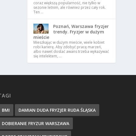
coraz większą popularność, nie tylko w
sezonie letnim, ale również przez cały rok.
Ten …
Poznań, Warszawa fryzjer
trendy. Fryzjer w dużym
mieście
Mieszkając w dużym mieście, wiele kobiet
robi karierę. Aby zdobyć pracę marzeń,
albo nawet dostać awans trzeba wykazywać
się intelektem, …
TAGI
BMI
DAMIAN DUDA FRYZJER RUDA ŚLĄSKA
DOBIERANIE FRYZUR WARSZAWA