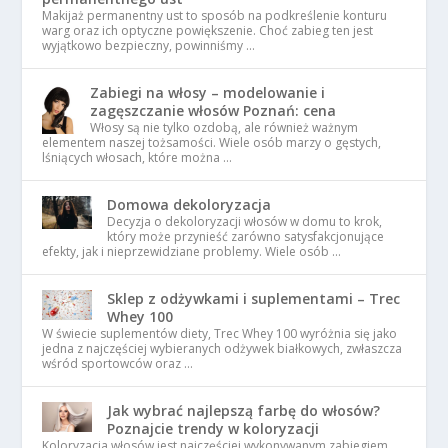
Makijaż permanentny ust to sposób na podkreślenie konturu
warg oraz ich optyczne powiększenie. Choć zabieg ten jest
wyjątkowo bezpieczny, powinniśmy …
Zabiegi na włosy – modelowanie i
zagęszczanie włosów Poznań: cena
Włosy są nie tylko ozdobą, ale również ważnym
elementem naszej tożsamości. Wiele osób marzy o gęstych,
lśniących włosach, które można …
Domowa dekoloryzacja
Decyzja o dekoloryzacji włosów w domu to krok,
który może przynieść zarówno satysfakcjonujące
efekty, jak i nieprzewidziane problemy. Wiele osób …
Sklep z odżywkami i suplementami – Trec
Whey 100
W świecie suplementów diety, Trec Whey 100 wyróżnia się jako
jedna z najczęściej wybieranych odżywek białkowych, zwłaszcza
wśród sportowców oraz …
Jak wybrać najlepszą farbę do włosów?
Poznajcie trendy w koloryzacji
Koloryzacja włosów jest najczęściej wykonywanym zabiegiem