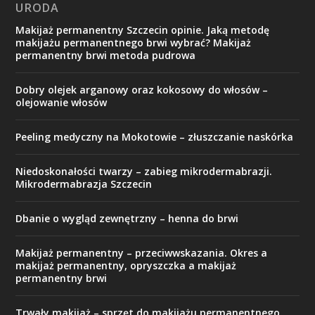
URODA
Makijaż permanentny Szczecin opinie. Jaką metodę
makijażu permanentnego brwi wybrać? Makijaż
permanentny brwi metoda pudrowa
Dobry olejek arganowy oraz kokosowy do włosów –
olejowanie włosów
Peeling medyczny na Mokotowie – złuszczanie naskórka
Niedoskonałości twarzy – zabieg mikrodermabrazji.
Mikrodermabrazja Szczecin
Dbanie o wygląd zewnętrzny – henna do brwi
Makijaż permanentny – przeciwwskazania. Okres a
makijaż permanentny, opryszczka a makijaż
permanentny brwi
Trwały makijaż – sprzęt do makijażu permanentnego.