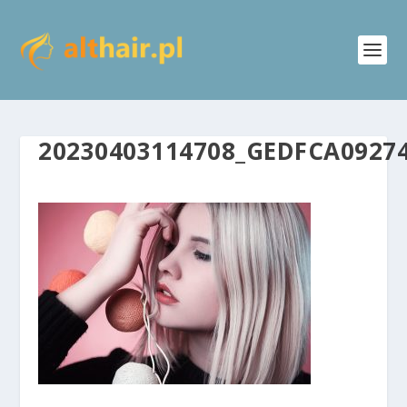
20230403114708_GEDFCA0927