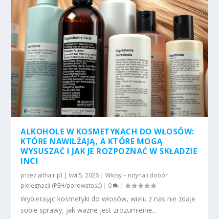
ALKOHOLE W KOSMETYKACH DO WŁOSÓW:
KTÓRE NAWILŻAJĄ, A KTÓRE MOGĄ
WYSUSZAĆ I JAK JE ROZPOZNAĆ W SKŁADZIE
INCI
przez
althair.pl
|
kwi 5, 2026
|
Włosy – rutyna i dobór
pielęgnacji (PEH/porowatość)
|
0
|
Wybierając kosmetyki do włosów, wielu z nas nie zdaje
sobie sprawy, jak ważne jest zrozumienie...