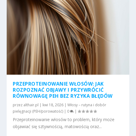
PRZEPROTEINOWANIE WŁOSÓW: JAK
ROZPOZNAĆ OBJAWY I PRZYWRÓCIĆ
RÓWNOWAGĘ PEH BEZ RYZYKA BŁĘDÓW
przez
althair.pl
|
kwi 18, 2026
|
Włosy – rutyna i dobór
pielęgnacji (PEH/porowatość)
|
0
|
Przeproteinowanie włosów to problem, który może
objawiać się sztywnością, matowością oraz...