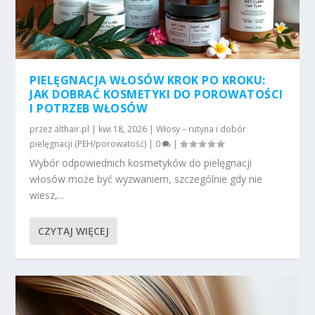
PIELĘGNACJA WŁOSÓW KROK PO KROKU:
JAK DOBRAĆ KOSMETYKI DO POROWATOŚCI
I POTRZEB WŁOSÓW
przez
althair.pl
|
kwi 18, 2026
|
Włosy – rutyna i dobór
pielęgnacji (PEH/porowatość)
|
0
|
Wybór odpowiednich kosmetyków do pielęgnacji
włosów może być wyzwaniem, szczególnie gdy nie
wiesz,...
CZYTAJ WIĘCEJ