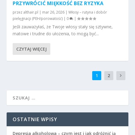
PRZYWRÓCIĆ MIĘKKOŚĆ BEZ RYZYKA
przez
althair.pl
|
mar 26, 2026
|
Włosy – rutyna i dobór
pielęgnacji (PEH/porowatość)
|
0
|
Jeśli zauważyłaś, że Twoje włosy stały się sztywne,
matowe i trudne do ułożenia, to mogą być...
CZYTAJ WIĘCEJ
1
2
OSTATNIE WPISY
Depresja alkoholowa – czym jest i jak odróżnić ją