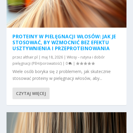
PROTEINY W PIELĘGNACJI WŁOSÓW: JAK JE
STOSOWAĆ, BY WZMOCNIĆ BEZ EFEKTU
USZTYWNIENIA I PRZEPROTEINOWANIA
przez
althair.pl
|
maj 18, 2026
|
Włosy – rutyna i dobór
pielęgnacji (PEH/porowatość)
|
0
|
Wiele osób boryka się z problemem, jak skutecznie
stosować proteiny w pielęgnacji włosów, aby...
CZYTAJ WIĘCEJ