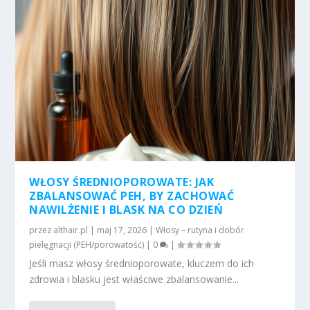
WŁOSY ŚREDNIOPOROWATE: JAK
ZBALANSOWAĆ PEH, BY ZACHOWAĆ
NAWILŻENIE I BLASK NA CO DZIEŃ
przez
althair.pl
|
maj 17, 2026
|
Włosy – rutyna i dobór
pielęgnacji (PEH/porowatość)
|
0
|
Jeśli masz włosy średnioporowate, kluczem do ich
zdrowia i blasku jest właściwe zbalansowanie...