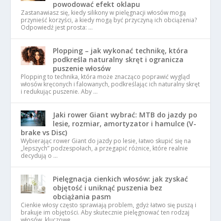
powodować efekt oklapu
Zastanawiasz się, kiedy silikony w pielęgnacji włosów mogą
przynieść korzyści, a kiedy mogą być przyczyną ich obciążenia?
Odpowiedź jest prosta: …
Plopping – jak wykonać technikę, która
podkreśla naturalny skręt i ogranicza
puszenie włosów
Plopping to technika, która może znacząco poprawić wygląd
włosów kręconych i falowanych, podkreślając ich naturalny skręt
i redukując puszenie. Aby …
Jaki rower Giant wybrać: MTB do jazdy po
lesie, rozmiar, amortyzator i hamulce (V-
brake vs Disc)
Wybierając rower Giant do jazdy po lesie, łatwo skupić się na
„lepszych” podzespołach, a przegapić różnice, które realnie
decydują o …
Pielęgnacja cienkich włosów: jak zyskać
objętość i uniknąć puszenia bez
obciążania pasm
Cienkie włosy często sprawiają problem, gdyż łatwo się puszą i
brakuje im objętości. Aby skutecznie pielęgnować ten rodzaj
włosów, kluczowe …