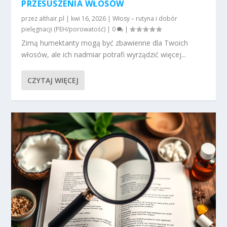
PRZESUSZENIA WŁOSÓW
przez
althair.pl
|
kwi 16, 2026
|
Włosy – rutyna i dobór
pielęgnacji (PEH/porowatość)
|
0
|
Zimą humektanty mogą być zbawienne dla Twoich
włosów, ale ich nadmiar potrafi wyrządzić więcej...
CZYTAJ WIĘCEJ