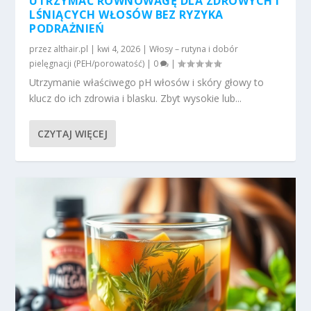
UTRZYMAĆ RÓWNOWAGĘ DLA ZDROWYCH I
LŚNIĄCYCH WŁOSÓW BEZ RYZYKA
PODRAŻNIEŃ
przez
althair.pl
|
kwi 4, 2026
|
Włosy – rutyna i dobór
pielęgnacji (PEH/porowatość)
|
0
|
Utrzymanie właściwego pH włosów i skóry głowy to
klucz do ich zdrowia i blasku. Zbyt wysokie lub...
CZYTAJ WIĘCEJ