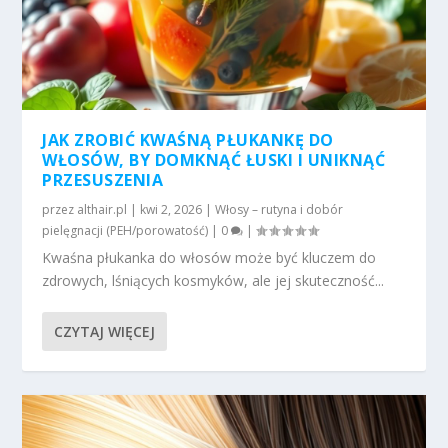
JAK ZROBIĆ KWAŚNĄ PŁUKANKĘ DO
WŁOSÓW, BY DOMKNĄĆ ŁUSKI I UNIKNĄĆ
PRZESUSZENIA
przez
althair.pl
|
kwi 2, 2026
|
Włosy – rutyna i dobór
pielęgnacji (PEH/porowatość)
|
0
|
Kwaśna płukanka do włosów może być kluczem do
zdrowych, lśniących kosmyków, ale jej skuteczność...
CZYTAJ WIĘCEJ