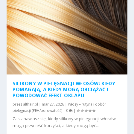
SILIKONY W PIELĘGNACJI WŁOSÓW: KIEDY
POMAGAJĄ, A KIEDY MOGĄ OBCIĄŻAĆ I
POWODOWAĆ EFEKT OKLAPU
przez
althair.pl
|
mar 27, 2026
|
Włosy – rutyna i dobór
pielęgnacji (PEH/porowatość)
|
0
|
Zastanawiasz się, kiedy silikony w pielęgnacji włosów
mogą przynieść korzyści, a kiedy mogą być...