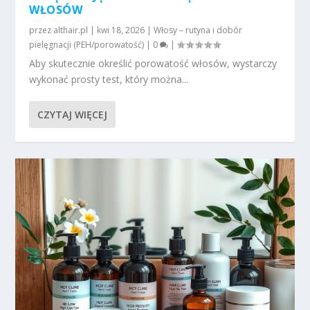
WŁOSÓW
przez
althair.pl
|
kwi 18, 2026
|
Włosy – rutyna i dobór
pielęgnacji (PEH/porowatość)
|
0
|
Aby skutecznie określić porowatość włosów, wystarczy
wykonać prosty test, który można...
CZYTAJ WIĘCEJ