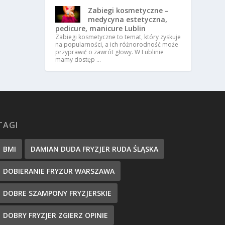
Zabiegi kosmetyczne –
medycyna estetyczna,
pedicure, manicure Lublin
Zabiegi kosmetyczne to temat, który zyskuje
na popularności, a ich różnorodność może
przyprawić o zawrót głowy. W Lublinie
mamy dostęp …
TAGI
BMI
DAMIAN DUDA FRYZJER RUDA ŚLĄSKA
DOBIERANIE FRYZUR WARSZAWA
DOBRE SZAMPONY FRYZJERSKIE
DOBRY FRYZJER ZGIERZ OPINIE