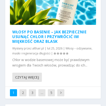
WŁOSY PO BASENIE – JAK BEZPIECZNIE
USUNĄĆ CHLOR I PRZYWRÓCIĆ IM
MIĘKKOŚĆ ORAZ BLASK
Wysłany przez
althair.pl
|
lut 25, 2026
|
Włosy – odżywianie,
maski i regeneracja długości
|
Chlor w wodzie basenowej może być prawdziwym
wrogiem dla Twoich włosów, prowadząc do ich...
CZYTAJ WIĘCEJ
1
2
3
…
5