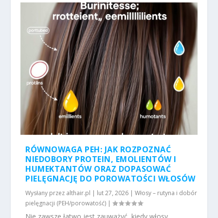
RÓWNOWAGA PEH: JAK ROZPOZNAĆ
NIEDOBORY PROTEIN, EMOLIENTÓW I
HUMEKTANTÓW ORAZ DOPASOWAĆ
PIELĘGNACJĘ DO POROWATOŚCI WŁOSÓW
Wysłany przez
althair.pl
|
lut 27, 2026
|
Włosy – rutyna i dobór
pielęgnacji (PEH/porowatość)
|
Nie zawsze łatwo jest zauważyć, kiedy włosy