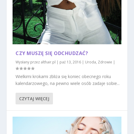
CZY MUSZĘ SIĘ ODCHUDZAĆ?
Wysłany przez
althair.pl
|
paź 13, 2016
|
Uroda
,
Zdrowie
|
Wielkimi krokami zbliża się koniec obecnego roku
kalendarzowego, na pewno wiele osób zadaje sobie...
CZYTAJ WIĘCEJ