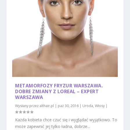
METAMORFOZY FRYZUR WARSZAWA.
DOBRE ZMIANY Z LOREAL – EXPERT
WARSZAWA
Wysłany przez
althair.pl
|
paź 30, 2016
|
Uroda
,
Włosy
|
Każda kobieta chce czuć się i wyglądać wyjątkowo. To
może zapewnić jej tylko ładna, dobrze...