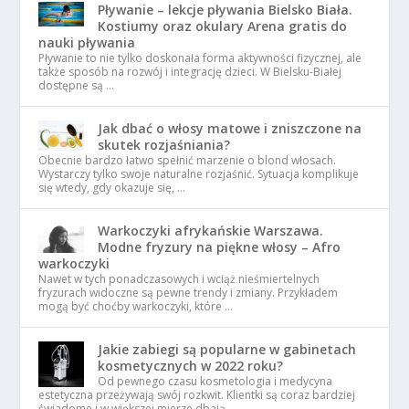
Pływanie – lekcje pływania Bielsko Biała.
Kostiumy oraz okulary Arena gratis do
nauki pływania
Pływanie to nie tylko doskonała forma aktywności fizycznej, ale
także sposób na rozwój i integrację dzieci. W Bielsku-Białej
dostępne są …
Jak dbać o włosy matowe i zniszczone na
skutek rozjaśniania?
Obecnie bardzo łatwo spełnić marzenie o blond włosach.
Wystarczy tylko swoje naturalne rozjaśnić. Sytuacja komplikuje
się wtedy, gdy okazuje się, …
Warkoczyki afrykańskie Warszawa.
Modne fryzury na piękne włosy – Afro
warkoczyki
Nawet w tych ponadczasowych i wciąż nieśmiertelnych
fryzurach widoczne są pewne trendy i zmiany. Przykładem
mogą być choćby warkoczyki, które …
Jakie zabiegi są popularne w gabinetach
kosmetycznych w 2022 roku?
Od pewnego czasu kosmetologia i medycyna
estetyczna przeżywają swój rozkwit. Klientki są coraz bardziej
świadome i w większej mierze dbają …