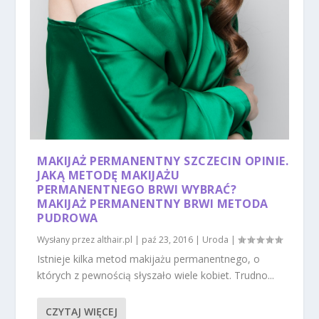
MAKIJAŻ PERMANENTNY SZCZECIN OPINIE.
JAKĄ METODĘ MAKIJAŻU
PERMANENTNEGO BRWI WYBRAĆ?
MAKIJAŻ PERMANENTNY BRWI METODA
PUDROWA
Wysłany przez
althair.pl
|
paź 23, 2016
|
Uroda
|
Istnieje kilka metod makijażu permanentnego, o
których z pewnością słyszało wiele kobiet. Trudno...
CZYTAJ WIĘCEJ