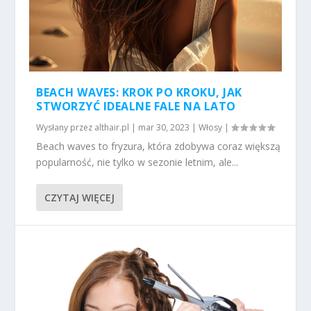
BEACH WAVES: KROK PO KROKU, JAK
STWORZYĆ IDEALNE FALE NA LATO
Wysłany przez
althair.pl
|
mar 30, 2023
|
Włosy
|
Beach waves to fryzura, która zdobywa coraz większą
popularność, nie tylko w sezonie letnim, ale...
CZYTAJ WIĘCEJ