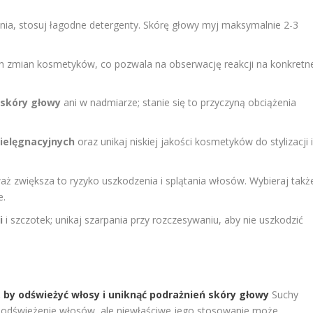
nia, stosuj łagodne detergenty. Skórę głowy myj maksymalnie 2-3
ych zmian kosmetyków, co pozwala na obserwację reakcji na konkretn
 skóry głowy
ani w nadmiarze; stanie się to przyczyną obciążenia
pielęgnacyjnych
oraz unikaj niskiej jakości kosmetyków do stylizacji 
aż zwiększa to ryzyko uszkodzenia i splątania włosów. Wybieraj takż
e.
i
i szczotek; unikaj szarpania przy rozczesywaniu, aby nie uszkodzić
by odświeżyć włosy i uniknąć podrażnień skóry głowy
Suchy
 odświeżenie włosów, ale niewłaściwe jego stosowanie może