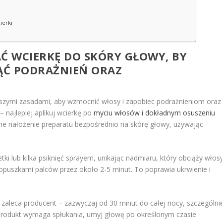
ierki
Ć WCIERKĘ DO SKÓRY GŁOWY, BY
ĄĆ PODRAŻNIEŃ ORAZ
szymi zasadami, aby wzmocnić włosy i zapobiec podrażnieniom oraz
 – najlepiej aplikuj wcierkę po
myciu włosów i dokładnym osuszeniu
yjne nałożenie preparatu bezpośrednio na skórę głowy, używając
tki lub kilka psiknięć sprayem, unikając nadmiaru, który obciąży włosy
opuszkami palców przez około 2-5 minut. To poprawia ukrwienie i
k zaleca producent – zazwyczaj od 30 minut do całej nocy, szczególni
i produkt wymaga spłukania, umyj głowę po określonym czasie