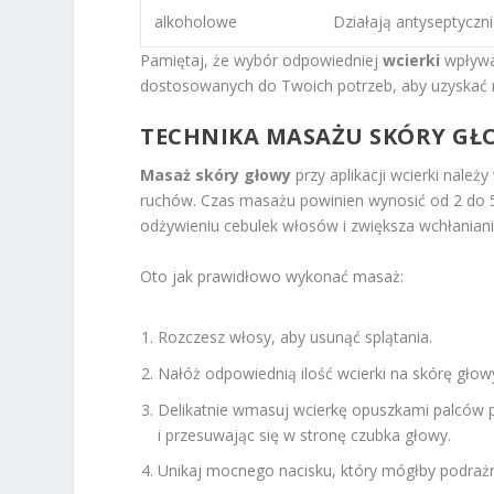
alkoholowe
Działają antyseptyczni
Pamiętaj, że wybór odpowiedniej
wcierki
wpływa 
dostosowanych do Twoich potrzeb, aby uzyskać na
TECHNIKA MASAŻU SKÓRY GŁO
Masaż skóry głowy
przy aplikacji wcierki nale
ruchów. Czas masażu powinien wynosić od 2 do 5 
odżywieniu cebulek włosów i zwiększa wchłaniani
Oto jak prawidłowo wykonać masaż:
Rozczesz włosy, aby usunąć splątania.
Nałóż odpowiednią ilość wcierki na skórę głow
Delikatnie wmasuj wcierkę opuszkami palców p
i przesuwając się w stronę czubka głowy.
Unikaj mocnego nacisku, który mógłby podrażn