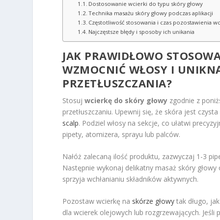
Dostosowanie wcierki do typu skóry głowy
Technika masażu skóry głowy podczas aplikacji
Częstotliwość stosowania i czas pozostawienia wc
Najczęstsze błędy i sposoby ich unikania
JAK PRAWIDŁOWO STOSOWA
WZMOCNIĆ WŁOSY I UNIKN
PRZETŁUSZCZANIA?
Stosuj
wcierkę do skóry głowy
zgodnie z poniż
przetłuszczaniu. Upewnij się, że skóra jest czysta
scalp
. Podziel włosy na sekcje, co ułatwi precyz
pipety, atomizera, sprayu lub palców.
Nałóż zalecaną ilość produktu, zazwyczaj 1-3 pipe
Następnie wykonaj delikatny masaż skóry głowy 
sprzyja wchłanianiu składników aktywnych.
Pozostaw wcierkę na
skórze głowy
tak długo, ja
dla wcierek olejowych lub rozgrzewających. Jeśl