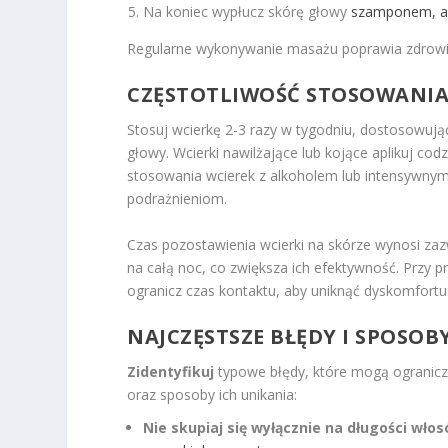
Na koniec wypłucz skórę głowy
szamponem, ab
Regularne wykonywanie masażu poprawia zdrowie
CZĘSTOTLIWOŚĆ STOSOWANIA 
Stosuj wcierkę 2-3 razy w tygodniu, dostosowując
głowy. Wcierki nawilżające lub kojące aplikuj cod
stosowania wcierek z alkoholem lub intensywnymi
podrażnieniom.
Czas pozostawienia wcierki na skórze wynosi zaz
na całą noc, co zwiększa ich efektywność. Przy 
ogranicz czas kontaktu, aby uniknąć dyskomfortu. 
NAJCZĘSTSZE BŁĘDY I SPOSOB
Zidentyfikuj
typowe błędy, które mogą ogranicza
oraz sposoby ich unikania:
Nie skupiaj się wyłącznie na długości wło