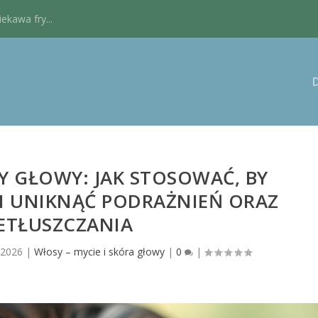
kawa fry...
Y GŁOWY: JAK STOSOWAĆ, BY
I UNIKNĄĆ PODRAŻNIEŃ ORAZ
ETŁUSZCZANIA
 2026
|
Włosy – mycie i skóra głowy
|
0
|