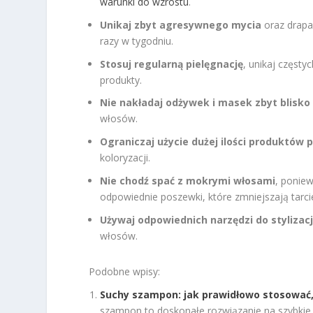
warunki do wzrostu
.
Unikaj zbyt agresywnego mycia
oraz drapa
razy w tygodniu.
Stosuj regularną pielęgnację
, unikaj częst
produkty.
Nie nakładaj odżywek i masek zbyt blisko
włosów.
Ograniczaj użycie dużej ilości produktów 
koloryzacji.
Nie chodź spać z mokrymi włosami
, poniew
odpowiednie poszewki, które zmniejszają tarci
Używaj odpowiednich narzędzi do stylizacj
włosów.
Podobne wpisy:
Suchy szampon: jak prawidłowo stosować, 
szampon to doskonałe rozwiązanie na szybkie