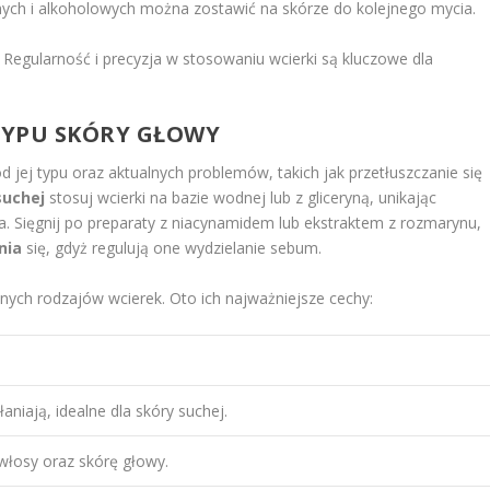
ch i alkoholowych można zostawić na skórze do kolejnego mycia.
. Regularność i precyzja w stosowaniu wcierki są kluczowe dla
TYPU SKÓRY GŁOWY
d jej typu oraz aktualnych problemów, takich jak przetłuszczanie się
suchej
stosuj wcierki na bazie wodnej lub z gliceryną, unikając
a. Sięgnij po preparaty z niacynamidem lub ekstraktem z rozmarynu,
nia
się, gdyż regulują one wydzielanie sebum.
ych rodzajów wcierek. Oto ich najważniejsze cechy:
aniają, idealne dla skóry suchej.
 włosy oraz skórę głowy.