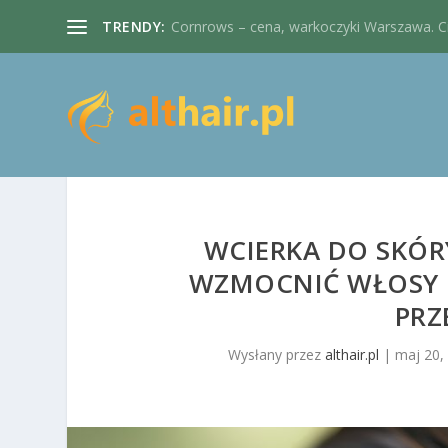
TRENDY:
Cornrows – cena, warkoczyki Warszawa. Cie
WCIERKA DO SKÓR
WZMOCNIĆ WŁOSY 
PRZ
Wysłany przez
althair.pl
|
maj 20,