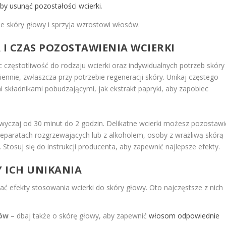
y usunąć pozostałości wcierki
.
 skóry głowy i sprzyja wzrostowi włosów.
I CZAS POZOSTAWIENIA WCIERKI
 częstotliwość do rodzaju wcierki oraz indywidualnych potrzeb skóry
ziennie, zwłaszcza przy potrzebie regeneracji skóry. Unikaj częstego
 składnikami pobudzającymi, jak ekstrakt papryki, aby zapobiec
wyczaj od 30 minut do 2 godzin. Delikatne wcierki możesz pozostawi
preparatach rozgrzewających lub z alkoholem, osoby z wrażliwą skórą
Stosuj się do instrukcji producenta, aby zapewnić najlepsze efekty.
Y ICH UNIKANIA
ć efekty stosowania wcierki do skóry głowy. Oto najczęstsze z nich
sów
– dbaj także o skórę głowy, aby zapewnić
włosom odpowiednie