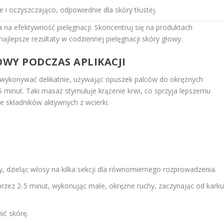
e i oczyszczająco, odpowiednie dla skóry tłustej.
na efektywność pielęgnacji. Skoncentruj się na produktach
jlepsze rezultaty w codziennej pielęgnacji skóry głowy.
WY PODCZAS APLIKACJI
ży wykonywać delikatnie, używając opuszek palców do okrężnych
minut. Taki masaż stymuluje krążenie krwi, co sprzyja lepszemu
e składników aktywnych z wcierki.
y, dzieląc włosy na kilka sekcji dla równomiernego rozprowadzenia.
rzez 2-5 minut, wykonując małe, okrężne ruchy, zaczynając od kark
ić skórę.