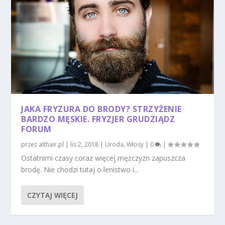
JAKA FRYZURA DO BRODY? STRZYŻENIE
BARDZO MĘSKIE. FRYZJER GRUDZIĄDZ
FORUM
przez
althair.pl
|
lis 2, 2018
|
Uroda
,
Włosy
|
0
|
Ostatnimi czasy coraz więcej mężczyzn zapuszcza
brodę. Nie chodzi tutaj o lenistwo i...
CZYTAJ WIĘCEJ