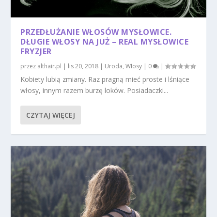
PRZEDŁUŻANIE WŁOSÓW MYSŁOWICE.
DŁUGIE WŁOSY NA JUŻ – REAL MYSŁOWICE
FRYZJER
przez
althair.pl
|
lis 20, 2018
|
Uroda
,
Włosy
|
0
|
Kobiety lubią zmiany. Raz pragną mieć proste i lśniące
włosy, innym razem burzę loków. Posiadaczki...
CZYTAJ WIĘCEJ