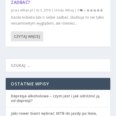
ZADBAĆ?
przez
althair.pl
|
lis 3, 2016
|
Uroda
,
Włosy
|
0
|
Każda kobieta lubi o siebie zadbać. Skutkuje to nie tylko
niesamowitym wyglądem, ale również...
CZYTAJ WIĘCEJ
OSTATNIE WPISY
Depresja alkoholowa – czym jest i jak odróżnić ją
od depresji?
Jaki rower Giant wybrać: MTB do jazdy po lesie,