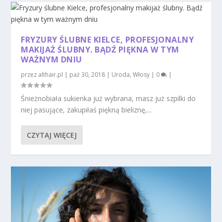
FRYZURY ŚLUBNE KIELCE, PROFESJONALNY
MAKIJAŻ ŚLUBNY. BĄDŹ PIĘKNA W TYM
WAŻNYM DNIU
przez
althair.pl
|
paź 30, 2018
|
Uroda
,
Włosy
|
0
|
Śnieżnobiała sukienka już wybrana, masz już szpilki do
niej pasujące, zakupiłaś piękną bieliznę,...
CZYTAJ WIĘCEJ