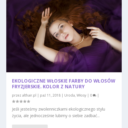
EKOLOGICZNE WŁOSKIE FARBY DO WŁOSÓW
FRYZJERSKIE. KOLOR Z NATURY
przez
althair.pl
|
paź 11, 2018
|
Uroda
,
Włosy
|
0
|
Jeśli jesteśmy zwolenniczkami ekologicznego stylu
życia, ale jednocześnie lubimy o siebie zadbać...