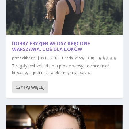
DOBRY FRYZJER WŁOSY KRĘCONE
WARSZAWA. COŚ DLA LOKÓW
przez
althair.pl
|
lis 13, 2018
|
Uroda
,
Włosy
|
0
|
Z reguły jeśli kobieta ma proste włosy, to chce mieć
kręcone, a jeśli natura obdarzyła ją burzą...
CZYTAJ WIĘCEJ