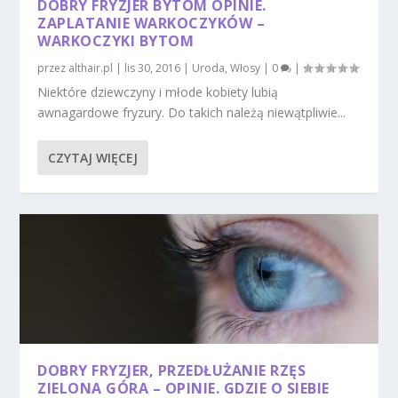
DOBRY FRYZJER BYTOM OPINIE.
ZAPLATANIE WARKOCZYKÓW –
WARKOCZYKI BYTOM
przez
althair.pl
|
lis 30, 2016
|
Uroda
,
Włosy
|
0
|
Niektóre dziewczyny i młode kobiety lubią
awnagardowe fryzury. Do takich należą niewątpliwie...
CZYTAJ WIĘCEJ
DOBRY FRYZJER, PRZEDŁUŻANIE RZĘS
ZIELONA GÓRA – OPINIE. GDZIE O SIEBIE