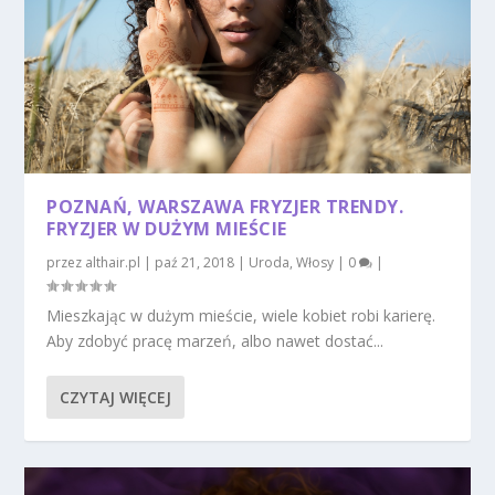
POZNAŃ, WARSZAWA FRYZJER TRENDY.
FRYZJER W DUŻYM MIEŚCIE
przez
althair.pl
|
paź 21, 2018
|
Uroda
,
Włosy
|
0
|
Mieszkając w dużym mieście, wiele kobiet robi karierę.
Aby zdobyć pracę marzeń, albo nawet dostać...
CZYTAJ WIĘCEJ