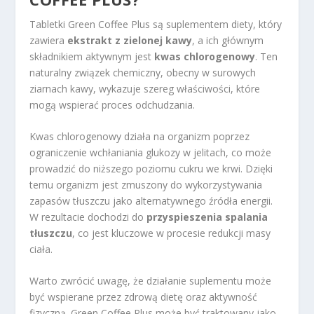
Tabletki Green Coffee Plus są suplementem diety, który
zawiera
ekstrakt z zielonej kawy
, a ich głównym
składnikiem aktywnym jest
kwas chlorogenowy
. Ten
naturalny związek chemiczny, obecny w surowych
ziarnach kawy, wykazuje szereg właściwości, które
mogą wspierać proces odchudzania.
Kwas chlorogenowy działa na organizm poprzez
ograniczenie wchłaniania glukozy w jelitach, co może
prowadzić do niższego poziomu cukru we krwi. Dzięki
temu organizm jest zmuszony do wykorzystywania
zapasów tłuszczu jako alternatywnego źródła energii.
W rezultacie dochodzi do
przyspieszenia spalania
tłuszczu
, co jest kluczowe w procesie redukcji masy
ciała.
Warto zwrócić uwagę, że działanie suplementu może
być wspierane przez zdrową dietę oraz aktywność
fizyczną. Green Coffee Plus może być traktowany jako