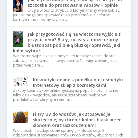
szczotka do prostowania włosów – opinie
Długie włosy to atrybut, o którym marzy wiele kobiet.
Jednak mogą one sprawiać dużo problemów: niesforne
kosmyki rano musimy szybko …
Jak przygotować się na wieczorne wyjście z
przyjaciółmi? Biały, cielisty a może czarny
biustonosz pod białą bluzkę? Sprawdź, jaki
kolor wybrać.
Wieczorne wyjście ze znajomymi, to idealny czas na dobrą
zabawę, oraz poznanie nowych osób. Nic więc dziwnego, ze
przed wyjściem …
Kosmetyki online – pudełka na kosmetyki.
Internetowy sklep z kosmetykami
Zakupy kosmetyków online zyskują na popularności, a to nie
tylko dzięki wygodzie, ale także szerokiemu wyborowi
produktów i atrakcyjnym cenom. …
Filtry UV do włosów: jak stosować je
skutecznie, by chronić kolor i blask przed
słońcem oraz uszkodzeniami
Wiele osób nie zdaje sobie sprawy, jak kluczowe jest
odpowiednie stosowanie filtrów UV do włosów, aby chronić ich