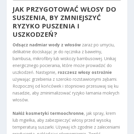
JAK PRZYGOTOWAĆ WŁOSY DO
SUSZENIA, BY ZMNIEJSZYĆ
RYZYKO PUSZENIA I
USZKODZEŃ?
Odsącz nadmiar wody z włosów
zaraz po umyciu,
delikatnie dociskając je do ręcznika z bawełny,
bambusa, mikrofibry lub wiskozy bambusowej. Unikaj
energicznego pocierania, które może prowadzić do
uszkodzeń. Następnie,
rozczesz włosy ostrożnie
używając grzebienia z szeroko rozstawionymi zębami.
Rozpocznij od końcówek i stopniowo przesuwaj się ku
nasadzie, aby zminimalizować ryzyko łamania mokrych
włosów.
Nałóż kosmetyki termoochronne
, jak spray, krem
lub mgiełka, aby zabezpieczyć włosy przed wysoką
temperaturą suszarki. Używaj ich zgodnie z zaleceniami
producenta, nakładając równomiernie. Zwróć