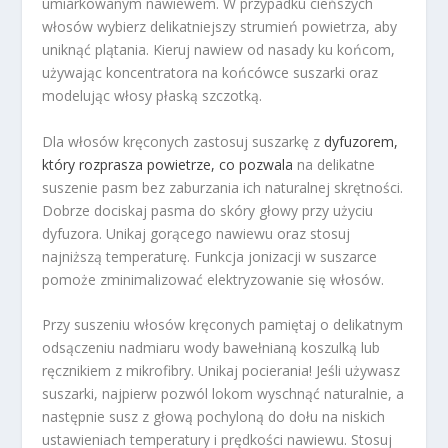
umiarkowanym nawiewem. W przypadku cieńszych
włosów wybierz delikatniejszy strumień powietrza, aby
uniknąć plątania. Kieruj nawiew od nasady ku końcom,
używając koncentratora na końcówce suszarki oraz
modelując włosy płaską szczotką.
Dla włosów kręconych zastosuj suszarkę z
dyfuzorem,
który rozprasza powietrze, co pozwala
na delikatne
suszenie pasm bez zaburzania ich naturalnej skrętności.
Dobrze dociskaj pasma do skóry głowy przy użyciu
dyfuzora. Unikaj gorącego nawiewu oraz stosuj
najniższą temperaturę. Funkcja jonizacji w suszarce
pomoże zminimalizować elektryzowanie się włosów.
Przy suszeniu włosów kręconych pamiętaj o delikatnym
odsączeniu nadmiaru wody bawełnianą koszulką lub
ręcznikiem z mikrofibry. Unikaj pocierania! Jeśli używasz
suszarki, najpierw pozwól lokom wyschnąć naturalnie, a
następnie susz z głową pochyloną do dołu na niskich
ustawieniach temperatury i prędkości nawiewu. Stosuj