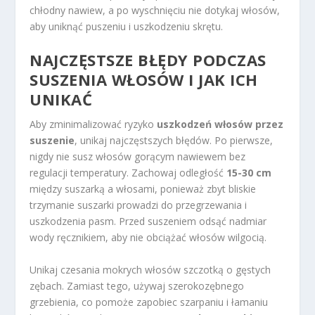
chłodny nawiew, a po wyschnięciu nie dotykaj włosów,
aby uniknąć puszeniu i uszkodzeniu skrętu.
NAJCZĘSTSZE BŁĘDY PODCZAS
SUSZENIA WŁOSÓW I JAK ICH
UNIKAĆ
Aby zminimalizować ryzyko
uszkodzeń włosów przez
suszenie
, unikaj najczęstszych błędów. Po pierwsze,
nigdy nie susz włosów gorącym nawiewem bez
regulacji temperatury. Zachowaj odległość
15-30 cm
między suszarką a włosami, ponieważ zbyt bliskie
trzymanie suszarki prowadzi do przegrzewania i
uszkodzenia pasm. Przed suszeniem odsąć nadmiar
wody ręcznikiem, aby nie obciążać włosów wilgocią.
Unikaj czesania mokrych włosów szczotką o gęstych
zębach. Zamiast tego, używaj szerokozębnego
grzebienia, co pomoże zapobiec szarpaniu i łamaniu