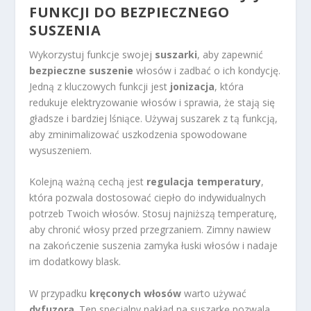
FUNKCJI DO BEZPIECZNEGO
SUSZENIA
Wykorzystuj funkcje swojej
suszarki
, aby zapewnić
bezpieczne suszenie
włosów i zadbać o ich kondycję.
Jedną z kluczowych funkcji jest
jonizacja
, która
redukuje elektryzowanie włosów i sprawia, że stają się
gładsze i bardziej lśniące. Używaj suszarek z tą funkcją,
aby zminimalizować uszkodzenia spowodowane
wysuszeniem.
Kolejną ważną cechą jest
regulacja temperatury
,
która pozwala dostosować ciepło do indywidualnych
potrzeb Twoich włosów. Stosuj najniższą temperaturę,
aby chronić włosy przed przegrzaniem. Zimny nawiew
na zakończenie suszenia zamyka łuski włosów i nadaje
im dodatkowy blask.
W przypadku
kręconych włosów
warto używać
dyfuzora
. Ten specjalny nakład na suszarkę pozwala