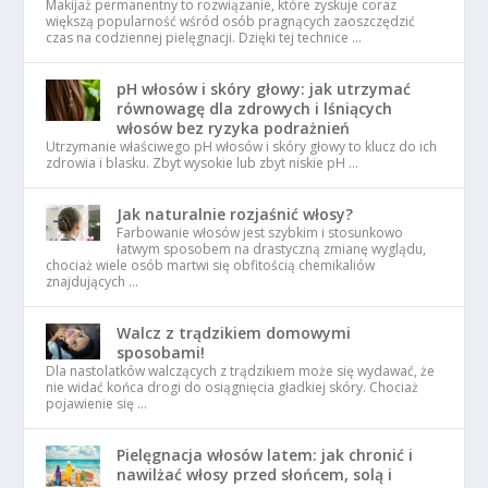
Makijaż permanentny to rozwiązanie, które zyskuje coraz
większą popularność wśród osób pragnących zaoszczędzić
czas na codziennej pielęgnacji. Dzięki tej technice …
pH włosów i skóry głowy: jak utrzymać
równowagę dla zdrowych i lśniących
włosów bez ryzyka podrażnień
Utrzymanie właściwego pH włosów i skóry głowy to klucz do ich
zdrowia i blasku. Zbyt wysokie lub zbyt niskie pH …
Jak naturalnie rozjaśnić włosy?
Farbowanie włosów jest szybkim i stosunkowo
łatwym sposobem na drastyczną zmianę wyglądu,
chociaż wiele osób martwi się obfitością chemikaliów
znajdujących …
Walcz z trądzikiem domowymi
sposobami!
Dla nastolatków walczących z trądzikiem może się wydawać, że
nie widać końca drogi do osiągnięcia gładkiej skóry. Chociaż
pojawienie się …
Pielęgnacja włosów latem: jak chronić i
nawilżać włosy przed słońcem, solą i