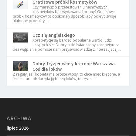
Gratisowe próbki kosmetyków
Czy marzysz o przetestowaniu najnowszych
kosmetyków bez wydawania fortuny? Gratisowe
próbki kosmetyków to doskonały sposób, aby odkryć swoje
ulubione produkty, …
Ucz się angielskiego
Korepetycje są bardzo popularne wśród ludzi
uczących się. Dobry o doświadczony korepetytora
bez wątpienia pomoże nam przyswoić wiedzę z interesującej …
Dobry fryzjer włosy kręcone Warszawa.
Coś dla loków
Z reguły jeśli kobieta ma proste włosy, to chce mieć kręcone, a
jeśli natura obdarzyła ją burzą loków, to tęskni …
ARCHIWA
lipiec 2026