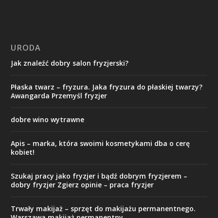
URODA
Jak znaleźć dobry salon fryzjerski?
Płaska twarz – fryzura. Jaka fryzura do płaskiej twarzy?
Awangarda Przemyśl fryzjer
dobre wino wytrawne
Apis – marka, która swoimi kosmetykami dba o cerę
kobiet!
Szukaj pracy jako fryzjer i bądź dobrym fryzjerem –
dobry fryzjer Zgierz opinie – praca fryzjer
Trwały makijaż – sprzęt do makijażu permanentnego.
Warszawa makijaż permanentny