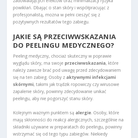
zadowalających efektów oraz minimalizacji ryzyka
powikłań. Dbając o stan skóry i współpracując z
profesjonalistą, można w pełni cieszyć się z
pozytywnych rezultatów tego zabiegu.
JAKIE SĄ PRZECIWWSKAZANIA
DO PEELINGU MEDYCZNEGO?
Peeling medyczny, chociaż skuteczny w poprawie
wyglądu skóry, ma swoje
przeciwwskazania
, które
należy zawsze brać pod uwagę przed zdecydowaniem
się na ten zabieg. Osoby z
aktywnymi infekcjami
skórnymi
, takimi jak trądzik ropowiczy czy wirusowe
zapalenie skóry, powinny zdecydowanie unikać
peelingu, aby nie pogorszyć stanu skóry.
Kolejnym ważnym punktem są
alergie
. Osoby, które
mają skłonności do reakcji alergicznych, szczególnie na
składniki używane w preparatach do peelingu, powinny
wstrzymać się od tego typu zabiegów. Niekiedy