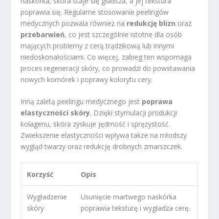
naskórka, skóra staje się gładsza, a jej tekstura
poprawia się. Regularne stosowanie peelingów
medycznych pozwala również na
redukcję blizn
oraz
przebarwień
, co jest szczególnie istotne dla osób
mających problemy z cerą trądzikową lub innymi
niedoskonałościami. Co więcej, zabieg ten wspomaga
proces regeneracji skóry, co prowadzi do powstawania
nowych komórek i poprawy kolorytu cery.
Inną zaletą peelingu medycznego jest
poprawa
elastyczności skóry
. Dzięki stymulacji produkcji
kolagenu, skóra zyskuje jędrność i sprężystość.
Zwiekszenie elastyczności wpływa także na młodszy
wygląd twarzy oraz redukcję drobnych zmarszczek.
Korzyść
Opis
Wygładzenie
Usunięcie martwego naskórka
skóry
poprawia teksturę i wygładza cerę.