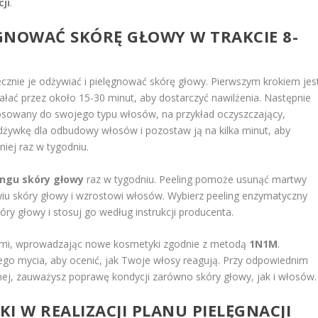
cji
.
ĘGNOWAĆ SKÓRĘ GŁOWY W TRAKCIE 8-
znie je odżywiać i pielęgnować skórę głowy. Pierwszym krokiem jes
ałać przez około 15-30 minut, aby dostarczyć nawilżenia. Następnie
owany do swojego typu włosów, na przykład oczyszczający,
odżywkę dla odbudowy włosów i pozostaw ją na kilka minut, aby
niej raz w tygodniu.
ingu skóry głowy
raz w tygodniu. Peeling pomoże usunąć martwy
wiu skóry głowy i wzrostowi włosów. Wybierz peeling enzymatyczny
ry głowy i stosuj go według instrukcji producenta.
ami, wprowadzając nowe kosmetyki zgodnie z metodą
1N1M
.
ego mycia, aby ocenić, jak Twoje włosy reagują. Przy odpowiednim
jnej, zauważysz poprawę kondycji zarówno skóry głowy, jak i włosów.
PKI W REALIZACJI PLANU
PIELĘGNACJI