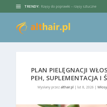
TRENDY:
Dobry fryzjer włosy kręcone Warszawa. Co
PLAN PIELĘGNACJI WŁ
PEH, SUPLEMENTACJA I
Wysłany przez
althair.pl
|
lut 8, 2026
|
Włosy