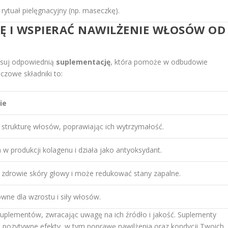
rytuał pielęgnacyjny (np. maseczkę).
Ę I WSPIERAĆ NAWILŻENIE WŁOSÓW OD
suj odpowiednią
suplementację
, która pomoże w odbudowie
czowe składniki to:
ie
 strukturę włosów, poprawiając ich wytrzymałość.
w produkcji kolagenu i działa jako antyoksydant.
 zdrowie skóry głowy i może redukować stany zapalne.
wne dla wzrostu i siły włosów.
suplementów, zwracając uwagę na ich źródło i jakość. Suplementy
 pozytywne efekty, w tym poprawę nawilżenia oraz kondycji Twoich