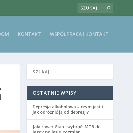
DOM
KONTAKT
WSPÓŁPRACA I KONTAKT
A
OSTATNIE WPISY
H
Depresja alkoholowa – czym jest i
jak odróżnić ją od depresji?
Jaki rower Giant wybrać: MTB do
jazdy po lesie, rozmiar,