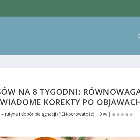
ś dla loków
OSÓW NA 8 TYGODNI: RÓWNOWAG
 ŚWIADOME KOREKTY PO OBJAWAC
 – rutyna i dobór pielęgnacji (PEH/porowatość)
|
0
|