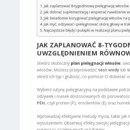
Jak zaplanować 8-tygodniową pielęgnację włosó
Jak dobrać suplementację i wspierać nawilżenie
Jak świadomie korygować pielęgnację włosów na
Jak myć, odżywiać i pielęgnować skórę głowy w tr
Najczęstsze błędy i pułapki w realizacji planu pie
JAK ZAPLANOWAĆ 8-TYGOD
UWZGLĘDNIENIEM RÓWNOW
Stwórz skuteczny
plan pielęgnacji włosów
, uw
włosów. Możesz przeprowadzić
test wody
lub
t
określ ich typ i grubość, co pomoże Ci dobierać 
Wybierz rutynę pielęgnacyjną na podstawie potr
odżywek i masek dostosowanych do porowatości.
PEH
, czyli protein (P), emolientów (E) oraz hume
Wprowadzaj efektywne metody mycia, takie jak 
wysuszeniem. Obserwuj efekty swojej pielęgnacji i
przynoszą oczekiwanych rezultatów.