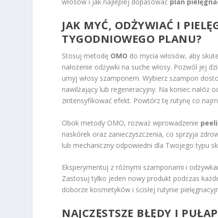
włosów i jak najlepiej dopasować
plan pielęgna
JAK MYĆ, ODŻYWIAĆ I PIEL
TYGODNIOWEGO PLANU?
Stosuj metodę
OMO
do mycia włosów, aby skutec
nałożenie odżywki na suche włosy. Pozwól jej dzi
umyj włosy szamponem. Wybierz szampon dostos
nawilżający lub regeneracyjny. Na koniec nałóż 
zintensyfikować efekt. Powtórz tę rutynę co najm
Obok metody OMO, rozważ wprowadzenie
peel
naskórek oraz zanieczyszczenia, co sprzyja zdro
lub mechaniczny odpowiedni dla Twojego typu skó
Eksperymentuj z różnymi szamponami i odżywk
Zastosuj tylko jeden nowy produkt podczas każd
doborze kosmetyków i ścisłej rutynie pielęgnacy
NAJCZĘSTSZE BŁĘDY I PUŁA