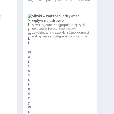
tego z jakim pasożytem mamy do czynienia,
…
E
Śliwki – wartości odżywcze i
wpływ na zdrowie
Śliwki to jedne z najpopularniejszych
owoców w Polsce. Swoją sławę
zawdzięczają niezwykłej różnorodności,
niskiej cenie i dostępności – w sezonie …