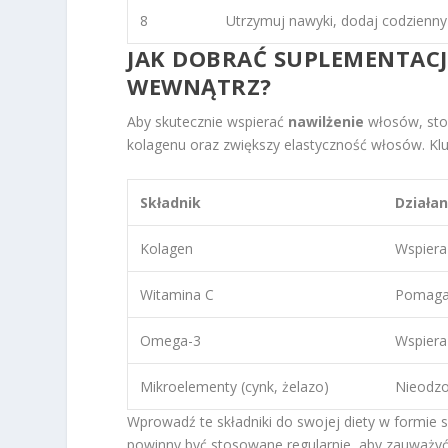
8
Utrzymuj nawyki, dodaj codzienny 
JAK DOBRAĆ SUPLEMENTACJ
WEWNĄTRZ?
Aby skutecznie wspierać
nawilżenie
włosów, sto
kolagenu oraz zwiększy elastyczność włosów. Klu
Składnik
Działan
Kolagen
Wspiera
Witamina C
Pomaga 
Omega-3
Wspiera
Mikroelementy (cynk, żelazo)
Nieodzo
Wprowadź te składniki do swojej diety w formie 
powinny być stosowane regularnie, aby zauważyć