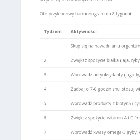
Oto przykładowy harmonogram na 8 tygodni:
Tydzień
Aktywności
1
Skup się na nawadnianiu organizmu
2
Zwiększ spożycie białka (jaja, ryb
3
Wprowadź antyoksydanty (jagody, 
4
Zadbaj o 7-8 godzin snu; stosuj w
5
Wprowadź produkty z biotyną i cy
6
Zwiększ spożycie witamin A i C (ma
7
Wprowadź kwasy omega-3 (ryby, o