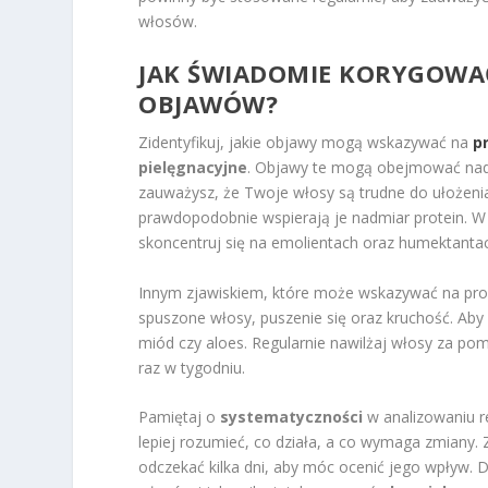
włosów.
JAK ŚWIADOMIE KORYGOWA
OBJAWÓW?
Zidentyfikuj, jakie objawy mogą wskazywać na
p
pielęgnacyjne
. Objawy te mogą obejmować nadm
zauważysz, że Twoje włosy są trudne do ułożenia 
prawdopodobnie wspierają je nadmiar protein. 
skoncentruj się na emolientach oraz humektantac
Innym zjawiskiem, które może wskazywać na prob
spuszone włosy, puszenie się oraz kruchość. Ab
miód czy aloes. Regularnie nawilżaj włosy za p
raz w tygodniu.
Pamiętaj o
systematyczności
w analizowaniu r
lepiej rozumieć, co działa, a co wymaga zmiany
odczekać kilka dni, aby móc ocenić jego wpływ. D