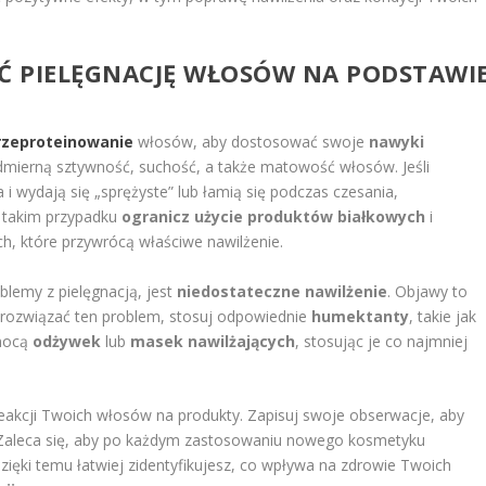
Ć PIELĘGNACJĘ WŁOSÓW NA PODSTAWI
rzeproteinowanie
włosów, aby dostosować swoje
nawyki
ierną sztywność, suchość, a także matowość włosów. Jeśli
i wydają się „sprężyste” lub łamią się podczas czesania,
W takim przypadku
ogranicz użycie produktów białkowych
i
h, które przywrócą właściwe nawilżenie.
lemy z pielęgnacją, jest
niedostateczne nawilżenie
. Objawy to
y rozwiązać ten problem, stosuj odpowiednie
humektanty
, takie jak
omocą
odżywek
lub
masek nawilżających
, stosując je co najmniej
eakcji Twoich włosów na produkty. Zapisuj swoje obserwacje, aby
. Zaleca się, aby po każdym zastosowaniu nowego kosmetyku
zięki temu łatwiej zidentyfikujesz, co wpływa na zdrowie Twoich