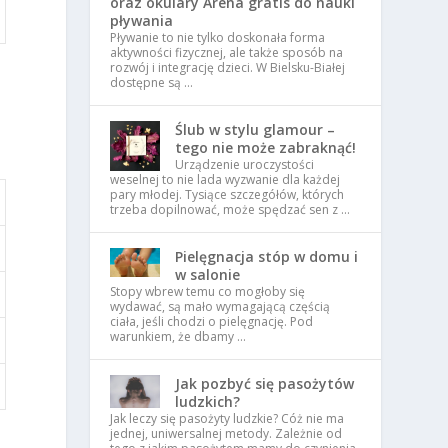
oraz okulary Arena gratis do nauki
pływania
Pływanie to nie tylko doskonała forma
aktywności fizycznej, ale także sposób na
rozwój i integrację dzieci. W Bielsku-Białej
dostępne są …
Ślub w stylu glamour –
tego nie może zabraknąć!
Urządzenie uroczystości
weselnej to nie lada wyzwanie dla każdej
pary młodej. Tysiące szczegółów, których
trzeba dopilnować, może spędzać sen z …
Pielęgnacja stóp w domu i
w salonie
Stopy wbrew temu co mogłoby się
wydawać, są mało wymagającą częścią
ciała, jeśli chodzi o pielęgnację. Pod
warunkiem, że dbamy …
Jak pozbyć się pasożytów
ludzkich?
Jak leczy się pasożyty ludzkie? Cóż nie ma
jednej, uniwersalnej metody. Zależnie od