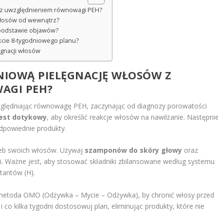
w z uwzględnieniem równowagi PEH?
 włosów od wewnątrz?
 podstawie objawów?
akcie 8-tygodniowego planu?
lęgnacji włosów
NIOWĄ PIELĘGNACJĘ WŁOSÓW Z
AGI PEH?
zględniając równowagę PEH, zaczynając od diagnozy porowatości
est dotykowy
, aby określić reakcje włosów na nawilżanie. Następni
odpowiednie produkty.
zeb swoich włosów. Używaj
szamponów do skóry głowy
oraz
 Ważne jest, aby stosować składniki zbilansowane według systemu
ktantów (H).
metoda OMO (Odżywka – Mycie – Odżywka), by chronić włosy przed
 co kilka tygodni dostosowuj plan, eliminując produkty, które nie