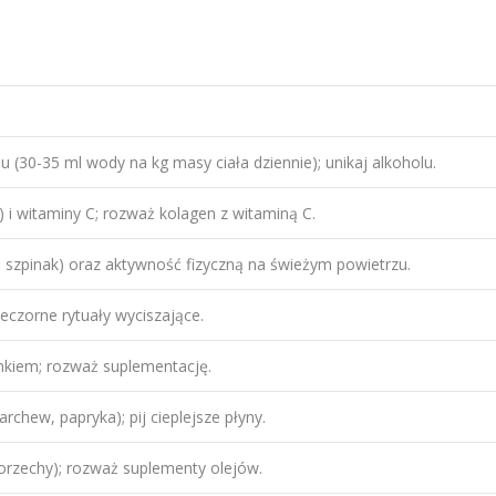
 (30-35 ml wody na kg masy ciała dziennie); unikaj alkoholu.
y) i witaminy C; rozważ kolagen z witaminą C.
szpinak) oraz aktywność fizyczną na świeżym powietrzu.
ieczorne rytuały wyciszające.
nkiem; rozważ suplementację.
rchew, papryka); pij cieplejsze płyny.
rzechy); rozważ suplementy olejów.