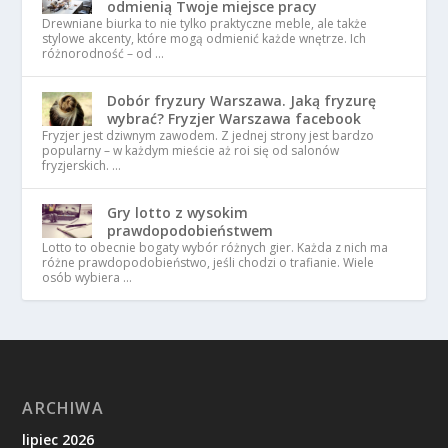
odmienią Twoje miejsce pracy
Drewniane biurka to nie tylko praktyczne meble, ale także
stylowe akcenty, które mogą odmienić każde wnętrze. Ich
różnorodność – od …
Dobór fryzury Warszawa. Jaką fryzurę
wybrać? Fryzjer Warszawa facebook
Fryzjer jest dziwnym zawodem. Z jednej strony jest bardzo
popularny – w każdym mieście aż roi się od salonów
fryzjerskich. …
Gry lotto z wysokim
prawdopodobieństwem
Lotto to obecnie bogaty wybór różnych gier. Każda z nich ma
różne prawdopodobieństwo, jeśli chodzi o trafianie. Wiele
osób wybiera …
ARCHIWA
lipiec 2026