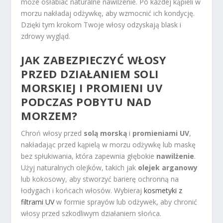
może osłabiać naturalne nawilżenie. Po każdej kąpieli w
morzu nakładaj odżywkę, aby wzmocnić ich kondycję.
Dzięki tym krokom Twoje włosy odzyskają blask i
zdrowy wygląd.
JAK ZABEZPIECZYĆ WŁOSY
PRZED DZIAŁANIEM SOLI
MORSKIEJ I PROMIENI UV
PODCZAS POBYTU NAD
MORZEM?
Chroń włosy przed
solą morską
i
promieniami UV
,
nakładając przed kąpielą w morzu odżywkę lub maskę
bez spłukiwania, która zapewnia głębokie
nawilżenie
.
Użyj naturalnych olejków, takich jak
olejek arganowy
lub kokosowy, aby stworzyć barierę ochronną na
łodygach i końcach włosów. Wybieraj
kosmetyki z
filtrami UV
w formie sprayów lub odżywek, aby chronić
włosy przed szkodliwym działaniem słońca.