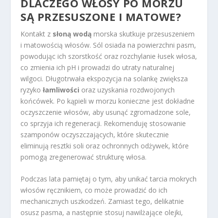
DLACZEGO WŁOSY PO MORZU
SĄ PRZESUSZONE I MATOWE?
Kontakt z
słoną wodą
morska skutkuje przesuszeniem
i matowością włosów. Sól osiada na powierzchni pasm,
powodując ich szorstkość oraz rozchylanie łusek włosa,
co zmienia ich pH i prowadzi do utraty naturalnej
wilgoci. Długotrwała ekspozycja na solankę zwiększa
ryzyko
łamliwości
oraz uzyskania rozdwojonych
końcówek. Po kąpieli w morzu konieczne jest dokładne
oczyszczenie włosów, aby usunąć zgromadzone sole,
co sprzyja ich regeneracji. Rekomenduję stosowanie
szamponów oczyszczających, które skutecznie
eliminują resztki soli oraz ochronnych odżywek, które
pomogą zregenerować strukturę włosa.
Podczas lata pamiętaj o tym, aby unikać tarcia mokrych
włosów ręcznikiem, co może prowadzić do ich
mechanicznych uszkodzeń. Zamiast tego, delikatnie
osusz pasma, a następnie stosuj nawilżające olejki,