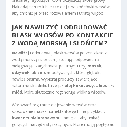
preparaty łagodzące, które oczyszczą skórę głowy.
Nakładaj serum lub lekkie olejki na końcówki włosów,
aby chronić je przed rozdwajaniem i utratą wilgoci.
JAK NAWILŻYĆ I ODBUDOWAĆ
BLASK WŁOSÓW PO KONTAKCIE
Z WODĄ MORSKĄ I SŁOŃCEM?
Nawilżaj
i odbudowuj blask włosów po kontakcie z
wodą morską i słońcem, stosując odpowiednią
pielęgnację. Natychmiast po umyciu użyj
masek
,
odżywek
lub
serum
odżywczych, które głęboko
nawilżą pasma. Wybieraj produkty zawierające
naturalne składniki, takie jak
olej kokosowy
,
aloes
czy
miód
, które skutecznie regenerują włókna włosów.
Wprowadź regularne olejowanie włosów oraz
stosowanie masek humektantowych, na przykład z
kwasem hialuronowym
. Pamiętaj, aby unikać
gorących narzędzi stylizacyjnych, które mogą pogłębiać