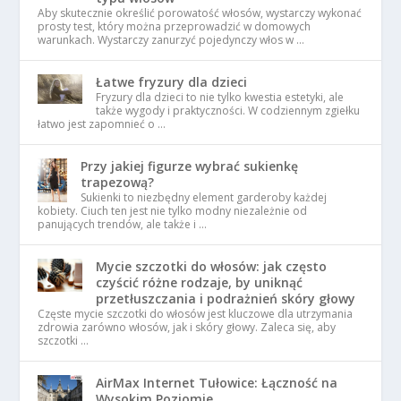
Aby skutecznie określić porowatość włosów, wystarczy wykonać
prosty test, który można przeprowadzić w domowych
warunkach. Wystarczy zanurzyć pojedynczy włos w …
Łatwe fryzury dla dzieci
Fryzury dla dzieci to nie tylko kwestia estetyki, ale
także wygody i praktyczności. W codziennym zgiełku
łatwo jest zapomnieć o …
Przy jakiej figurze wybrać sukienkę
trapezową?
Sukienki to niezbędny element garderoby każdej
kobiety. Ciuch ten jest nie tylko modny niezależnie od
panujących trendów, ale także i …
Mycie szczotki do włosów: jak często
czyścić różne rodzaje, by uniknąć
przetłuszczania i podrażnień skóry głowy
Częste mycie szczotki do włosów jest kluczowe dla utrzymania
zdrowia zarówno włosów, jak i skóry głowy. Zaleca się, aby
szczotki …
AirMax Internet Tułowice: Łączność na
Wysokim Poziomie