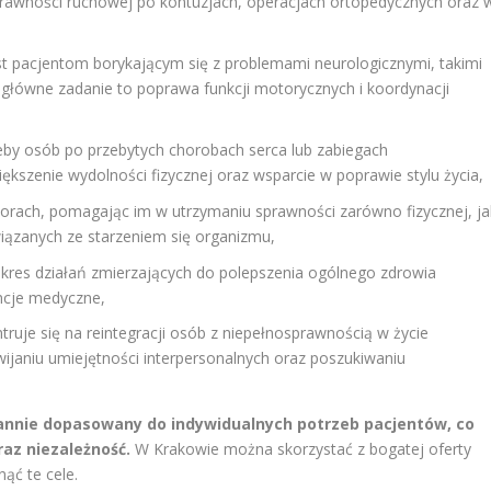
prawności ruchowej po kontuzjach, operacjach ortopedycznych oraz 
 pacjentom borykającym się z problemami neurologicznymi, takimi
j główne zadanie to poprawa funkcji motorycznych i koordynacji
eby osób po przebytych chorobach serca lub zabiegach
ększenie wydolności fizycznej oraz wsparcie w poprawie stylu życia,
iorach, pomagając im w utrzymaniu sprawności zarówno fizycznej, ja
wiązanych ze starzeniem się organizmu,
kres działań zmierzających do polepszenia ogólnego zdrowia
encje medyczne,
ruje się na reintegracji osób z niepełnosprawnością w życie
janiu umiejętności interpersonalnych oraz poszukiwaniu
tarannie dopasowany do indywidualnych potrzeb pacjentów, co
az niezależność.
W Krakowie można skorzystać z bogatej oferty
ąć te cele.