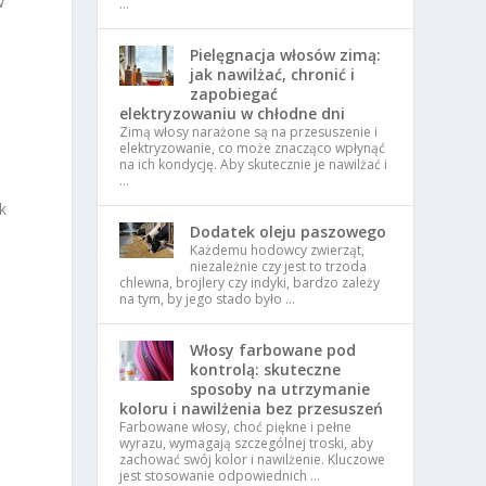
w
…
Pielęgnacja włosów zimą:
jak nawilżać, chronić i
zapobiegać
elektryzowaniu w chłodne dni
Zimą włosy narażone są na przesuszenie i
elektryzowanie, co może znacząco wpłynąć
na ich kondycję. Aby skutecznie je nawilżać i
…
k
Dodatek oleju paszowego
Każdemu hodowcy zwierząt,
niezależnie czy jest to trzoda
chlewna, brojlery czy indyki, bardzo zależy
na tym, by jego stado było …
Włosy farbowane pod
kontrolą: skuteczne
sposoby na utrzymanie
koloru i nawilżenia bez przesuszeń
Farbowane włosy, choć piękne i pełne
wyrazu, wymagają szczególnej troski, aby
zachować swój kolor i nawilżenie. Kluczowe
jest stosowanie odpowiednich …