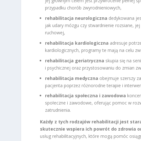
jej głównym celem jest przywrócenie pełnej s
przypadku chorób zwyrodnieniowych,
rehabilitacja neurologiczna
dedykowana jest
jak udary mózgu czy stwardnienie rozsiane, je
ruchowej,
rehabilitacja kardiologiczna
adresuje potrz
kardiologicznych, programy te mają na celu zwi
rehabilitacja geriatryczna
skupia się na sen
i psychicznej oraz przystosowaniu do zmian z
rehabilitacja medyczna
obejmuje szerszy za
pacjenta poprzez różnorodne terapie i interw
rehabilitacja społeczna i zawodowa
koncent
społeczne i zawodowe, oferując pomoc w rozwi
zatrudnienia.
Każdy z tych rodzajów rehabilitacji jest s
skutecznie wspiera ich powrót do zdrowia or
usług rehabilitacyjnych, które mogą pomóc osiągn