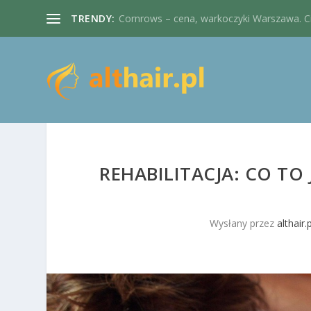
TRENDY:
Cornrows – cena, warkoczyki Warszawa. Cie
REHABILITACJA: CO TO
Wysłany przez
althair.p