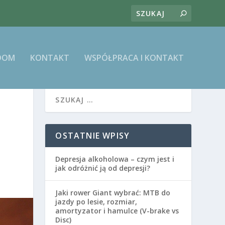
DOM
KONTAKT
WSPÓŁPRACA I KONTAKT
OSTATNIE WPISY
Depresja alkoholowa – czym jest i
jak odróżnić ją od depresji?
Jaki rower Giant wybrać: MTB do
jazdy po lesie, rozmiar,
amortyzator i hamulce (V-brake vs
Disc)