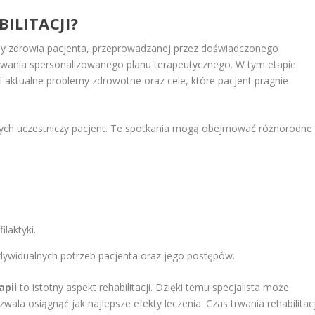
ILITACJI?
y zdrowia pacjenta, przeprowadzanej przez doświadczonego
acowania spersonalizowanego planu terapeutycznego. W tym etapie
i aktualne problemy zdrowotne oraz cele, które pacjent pragnie
rych uczestniczy pacjent. Te spotkania mogą obejmować różnorodne
ilaktyki.
dywidualnych potrzeb pacjenta oraz jego postępów.
apii
to istotny aspekt rehabilitacji. Dzięki temu specjalista może
la osiągnąć jak najlepsze efekty leczenia. Czas trwania rehabilitacj