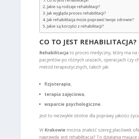
Co to jest rehabilitacja?
Jakie są rodzaje rehabilitacji?
Jak wygląda proces rehabilitacji?
Jak rehabilitacja może poprawić twoje zdrowie?
Jakie są korzyści z rehabilitacji?
CO TO JEST REHABILITACJA?
Rehabilitacja
to proces medyczny, który ma na c
pacjentów po różnych urazach, operacjach czy c
metod terapeutycznych, takich jak:
fizjoterapia
,
terapia zajęciowa
,
wsparcie psychologiczne
.
Jest to niezwykle istotne dla poprawy jakości ży
W
Krakowie
można znaleźć szereg placówek ofer
naprawdę jest rehabilitacja? To działania mające 