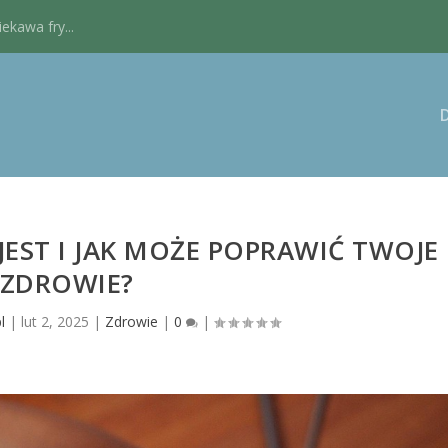
kawa fry...
 JEST I JAK MOŻE POPRAWIĆ TWOJE
ZDROWIE?
l
|
lut 2, 2025
|
Zdrowie
|
0
|