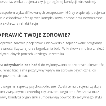
horzenia, wieku pacjenta czy jego ogólnej kondycji zdrowotnej.
zespołem wykwalifikowanych terapeutów, którzy wspierają pacjenta
je wiele ośrodków oferujących kompleksową pomoc oraz nowoczesne
 skuteczną rehabilitację.
POPRAWIĆ TWOJE ZDROWIE?
poprawie zdrowia pacjentów. Odpowiednio zaplanowane programy
sprawności fizycznej oraz łagodzenia bólu. W Krakowie można znaleźć
dywidualnych potrzeb każdego uczestnika.
 na
odzyskanie zdolności
do wykonywania codziennych aktywności,
, rehabilitacja ma pozytywny wpływ na zdrowie psychiczne, co
m poziomu stresu.
eż uwagę na aspekty psychospołeczne. Dzięki temu pacjenci zyskują
iami związanymi z chorobą czy urazem. Regularne ćwiczenia oraz
prawy kondycji organizmu i umożliwiają powrót do aktywnego stylu