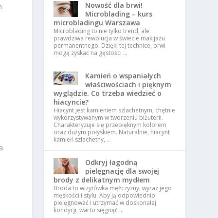
Nowość dla brwi!
h
Microblading – kurs
microbladingu Warszawa
Microblading to nie tylko trend, ale
prawdziwa rewolucja w świecie makijażu
permanentnego. Dzięki tej technice, brwi
mogą zyskać na gęstości …
Kamień o wspaniałych
właściwościach i pięknym
wyglądzie. Co trzeba wiedzieć o
hiacyncie?
Hiacynt jest kamieniem szlachetnym, chętnie
wykorzystywanym w tworzeniu biżuterii.
Charakteryzuje się przepięknym kolorem
oraz dużym połyskiem. Naturalnie, hiacynt
kamień szlachetny, …
a
Odkryj łagodną
pielęgnację dla swojej
brody z delikatnym mydłem
Broda to wizytówka mężczyzny, wyraz jego
męskości i stylu. Aby ją odpowiednio
pielęgnować i utrzymać w doskonałej
kondycji, warto sięgnąć …