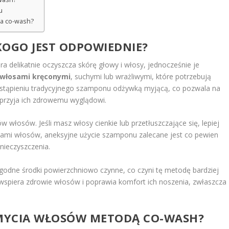
u
ia co-wash?
 KOGO JEST ODPOWIEDNIE?
 delikatnie oczyszcza skórę głowy i włosy, jednocześnie je
włosami kręconymi
, suchymi lub wrażliwymi, które potrzebują
 zastąpieniu tradycyjnego szamponu odżywką myjącą, co pozwala na
przyja ich zdrowemu wyglądowi.
 włosów. Jeśli masz włosy cienkie lub przetłuszczające się, lepiej
pami włosów, aneksyjne użycie szamponu zalecane jest co pewien
nieczyszczenia.
łagodne środki powierzchniowo czynne, co czyni tę metodę bardziej
 wspiera zdrowie włosów i poprawia komfort ich noszenia, zwłaszcza
MYCIA WŁOSÓW METODĄ CO-WASH?