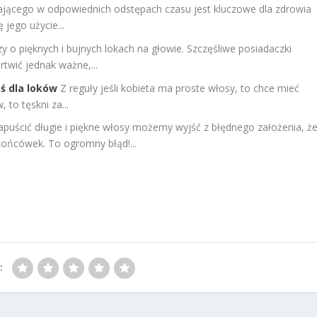
ącego w odpowiednich odstępach czasu jest kluczowe dla zdrowia
 jego użycie...
y o pięknych i bujnych lokach na głowie. Szczęśliwe posiadaczki
twić jednak ważne,...
ś dla loków
Z reguły jeśli kobieta ma proste włosy, to chce mieć
 to tęskni za...
apuścić długie i piękne włosy możemy wyjść z błędnego założenia, ż
końcówek. To ogromny błąd!...
: