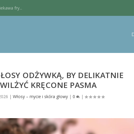
kawa fry...
ŁOSY ODŻYWKĄ, BY DELIKATNIE
AWILŻYĆ KRĘCONE PASMA
 2026
|
Włosy – mycie i skóra głowy
|
0
|