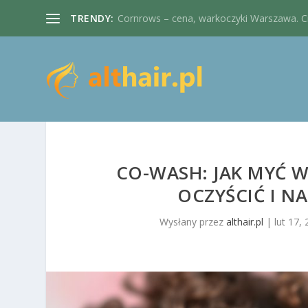
TRENDY:
Cornrows – cena, warkoczyki Warszawa. Cie
CO-WASH: JAK MYĆ W
OCZYŚCIĆ I N
Wysłany przez
althair.pl
|
lut 17,