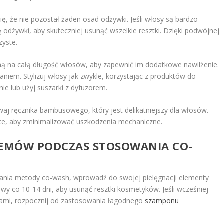
ię, że nie pozostał żaden osad odżywki. Jeśli włosy są bardzo
 odżywki, aby skuteczniej usunąć wszelkie resztki. Dzięki podwójnej
zyste.
ną na całą długość włosów, aby zapewnić im dodatkowe nawilżenie.
aniem. Stylizuj włosy jak zwykle, korzystając z produktów do
ie lub użyj suszarki z dyfuzorem.
waj ręcznika bambusowego, który jest delikatniejszy dla włosów.
e, aby zminimalizować uszkodzenia mechaniczne.
LEMÓW PODCZAS STOSOWANIA CO-
nia metody co-wash, wprowadź do swojej pielęgnacji elementy
owy co 10-14 dni, aby usunąć resztki kosmetyków. Jeśli wcześniej
ejami, rozpocznij od zastosowania łagodnego
szamponu