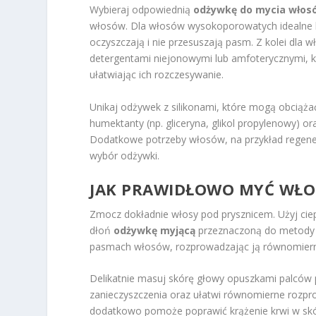
Wybieraj odpowiednią
odżywkę do mycia włos
włosów. Dla włosów wysokoporowatych idealne b
oczyszczają i nie przesuszają pasm. Z kolei dla w
detergentami niejonowymi lub amfoterycznymi, kt
ułatwiając ich rozczesywanie.
Unikaj odżywek z silikonami, które mogą obciążać 
humektanty (np. gliceryna, glikol propylenowy) 
Dodatkowe potrzeby włosów, na przykład regener
wybór odżywki.
JAK PRAWIDŁOWO MYĆ WŁO
Zmocz dokładnie włosy pod prysznicem. Użyj ciep
dłoń
odżywkę myjącą
przeznaczoną do metody 
pasmach włosów, rozprowadzając ją równomiern
Delikatnie masuj skórę głowy opuszkami palców
zanieczyszczenia oraz ułatwi równomierne rozpr
dodatkowo pomoże poprawić krążenie krwi w skó