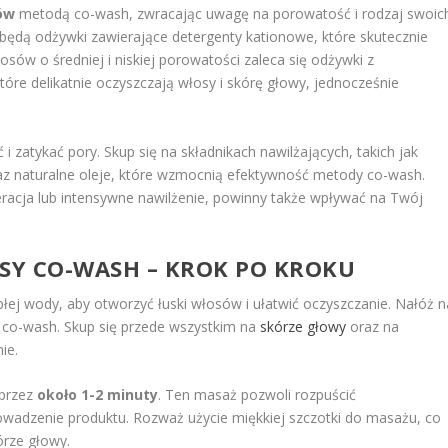
ów
metodą co-wash, zwracając uwagę na porowatość i rodzaj swoic
ędą odżywki zawierające detergenty kationowe, które skutecznie
łosów o średniej i niskiej porowatości zaleca się odżywki z
óre delikatnie oczyszczają włosy i skórę głowy, jednocześnie
i zatykać pory. Skup się na składnikach nawilżających, takich jak
oraz naturalne oleje, które wzmocnią efektywność metody co-wash.
acja lub intensywne nawilżenie, powinny także wpływać na Twój
SY
CO-WASH – KROK PO KROKU
łej wody, aby otworzyć łuski włosów i ułatwić oczyszczanie. Nałóż n
co-wash. Skup się przede wszystkim na
skórze głowy
oraz na
ie.
 przez
około 1-2 minuty
. Ten masaż pozwoli rozpuścić
owadzenie produktu. Rozważ użycie miękkiej szczotki do masażu, co
rze głowy.