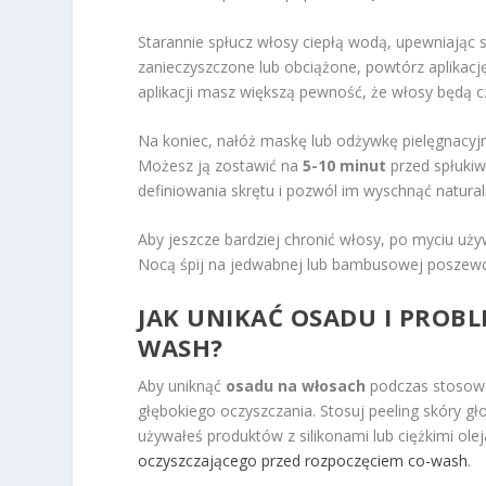
Starannie spłucz włosy ciepłą wodą, upewniając s
zanieczyszczone lub obciążone, powtórz aplikację
aplikacji masz większą pewność, że włosy będą c
Na koniec, nałóż maskę lub odżywkę pielęgnacyj
Możesz ją zostawić na
5-10 minut
przed spłukiw
definiowania skrętu i pozwól im wyschnąć naturaln
Aby jeszcze bardziej chronić włosy, po myciu uży
Nocą śpij na jedwabnej lub bambusowej poszewc
JAK UNIKAĆ OSADU I PROB
WASH?
Aby uniknąć
osadu na włosach
podczas stosowa
głębokiego oczyszczania. Stosuj peeling skóry gł
używałeś produktów z silikonami lub ciężkimi ol
oczyszczającego przed rozpoczęciem co-wash
.