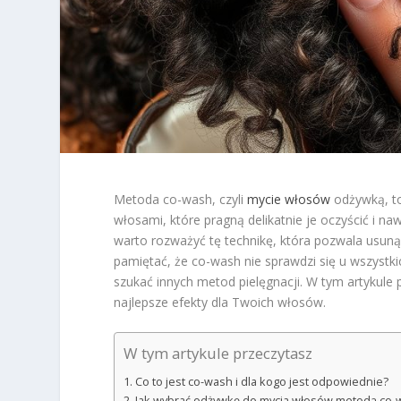
Metoda co-wash, czyli
mycie włosów
odżywką, to
włosami, które pragną delikatnie je oczyścić i na
warto rozważyć tę technikę, która pozwala usun
pamiętać, że co-wash nie sprawdzi się u wszystk
szukać innych metod pielęgnacji. W tym artykule
najlepsze efekty dla Twoich włosów.
W tym artykule przeczytasz
Co to jest co-wash i dla kogo jest odpowiednie?
Jak wybrać odżywkę do mycia włosów metodą co-