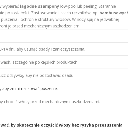
ów wybierać
łagodne szampony
low-poo lub peeling. Starannie
ie pozostałości. Zastosowanie lekkich ręczników, np.
bambusowyc
puszenia i ochronie struktury włosów. W nocy śpij na jedwabnej
hroni je przed mechanicznym uszkodzeniem.
0-14 dni, aby usunąć osady i zanieczyszczenia.
-wash, szczególnie po ciężkich produktach.
ucz odżywkę, aby nie pozostawić osadu.
, aby zminimalizować puszenie
.
 aby chronić włosy przed mechanicznymi uszkodzeniami.
wać, by skutecznie oczyścić włosy bez ryzyka przesuszenia