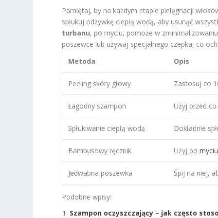
Pamiętaj, by na każdym etapie pielęgnacji włos
spłukuj odżywkę ciepłą wodą, aby usunąć wszystk
turbanu
, po myciu, pomoże w zminimalizowaniu 
poszewce lub używaj specjalnego czepka, co oc
Metoda
Opis
Peeling skóry głowy
Zastosuj co 1
Łagodny szampon
Użyj przed co
Spłukiwanie ciepłą wodą
Dokładnie spł
Bambusowy ręcznik
Użyj po
myciu
Jedwabna poszewka
Śpij na niej,
Podobne wpisy:
Szampon oczyszczający – jak często stoso