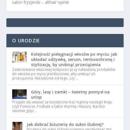
salon fryzjerski – althair opinie
O URODZIE
Kolejność pielęgnacji włosów po myciu: jak
układać odżywkę, serum, termoochronę i
stylizację, by uniknąć przeciążenia
Zastosowanie właściwej kolejności przy nakładaniu produktów
do włosów po myciu jest kluczowe, aby uniknąć ich
przeciążenia. Niezależnie od tego, czy …
Góry, lasy i zamki – świetny pomysł na
urlop
Przyjęło się uważać za turystyczne trzy regiony naszego kraju
czyli Pomorze, Podhale a także Warmię i Mazury. Bardzo
słusznie gdyż …
Jak dobrać biżuterię do sukni ślubnej?
Biżuteria do sukni ślubnej powinna uwzględniać styl