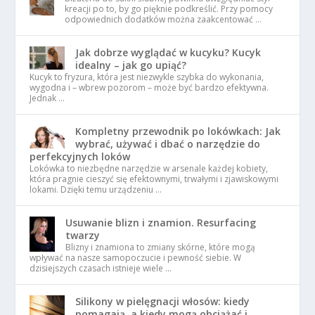
kreacji po to, by go pięknie podkreślić. Przy pomocy
odpowiednich dodatków można zaakcentować …
Jak dobrze wyglądać w kucyku? Kucyk
idealny – jak go upiąć?
Kucyk to fryzura, która jest niezwykle szybka do wykonania,
wygodna i – wbrew pozorom – może być bardzo efektywna.
Jednak …
Kompletny przewodnik po lokówkach: Jak
wybrać, używać i dbać o narzędzie do
perfekcyjnych loków
Lokówka to niezbędne narzędzie w arsenale każdej kobiety,
która pragnie cieszyć się efektownymi, trwałymi i zjawiskowymi
lokami. Dzięki temu urządzeniu …
Usuwanie blizn i znamion. Resurfacing
twarzy
Blizny i znamiona to zmiany skórne, które mogą
wpływać na nasze samopoczucie i pewność siebie. W
dzisiejszych czasach istnieje wiele …
Silikony w pielęgnacji włosów: kiedy
pomagają, a kiedy mogą obciążać i