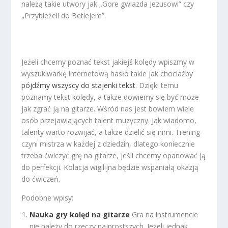
należą takie utwory jak „Gore gwiazda Jezusowi” czy
„Przybieżeli do Betlejem”.
Jeżeli chcemy poznać tekst jakiejś kolędy wpiszmy w
wyszukiwarkę internetową hasło takie jak chociażby
pójdźmy wszyscy do stajenki tekst
. Dzięki temu
poznamy tekst kolędy, a także dowiemy się być może
jak zgrać ją na gitarze. Wśród nas jest bowiem wiele
osób przejawiających talent muzyczny. Jak wiadomo,
talenty warto rozwijać, a także dzielić się nimi. Trening
czyni mistrza w każdej z dziedzin, dlatego koniecznie
trzeba ćwiczyć grę na gitarze, jeśli chcemy opanować ją
do perfekcji. Kolacja wigilijna będzie wspaniałą okazją
do ćwiczeń.
Podobne wpisy:
Nauka gry kolęd na gitarze
Gra na instrumencie
nie należy do rzeczy najprostszych. Jeżeli jednak