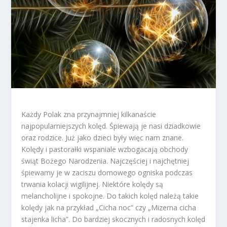
Każdy Polak zna przynajmniej kilkanaście
najpopularniejszych kolęd. Śpiewają je nasi dziadkowie
oraz rodzice. Już jako dzieci były więc nam znane.
Kolędy i pastorałki wspaniale wzbogacają obchody
świąt Bożego Narodzenia. Najczęściej i najchętniej
śpiewamy je w zaciszu domowego ogniska podczas
trwania kolacji wigilijnej. Niektóre kolędy są
melancholijne i spokojne. Do takich kolęd należą takie
kolędy jak na przykład „Cicha noc” czy „Mizerna cicha
stajenka licha”. Do bardziej skocznych i radosnych kolęd