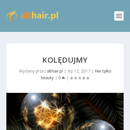
KOLĘDUJMY
Wysłany przez
althair.pl
|
sty 12, 2017
|
Nie tylko
beauty
|
0
|