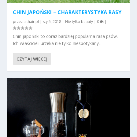
CHIN JAPOŃSKI – CHARAKTERYSTYKA RASY
przez
althair.pl
|
sty 5, 2018
|
Nie tylko beauty
|
0
|
Chin japoński to coraz bardziej popularna rasa psów.
Ich właścicieli urzeka nie tylko niespotykany...
CZYTAJ WIĘCEJ