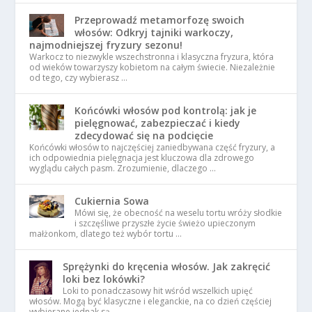
Przeprowadź metamorfozę swoich
włosów: Odkryj tajniki warkoczy,
najmodniejszej fryzury sezonu!
Warkocz to niezwykle wszechstronna i klasyczna fryzura, która
od wieków towarzyszy kobietom na całym świecie. Niezależnie
od tego, czy wybierasz …
Końcówki włosów pod kontrolą: jak je
pielęgnować, zabezpieczać i kiedy
zdecydować się na podcięcie
Końcówki włosów to najczęściej zaniedbywana część fryzury, a
ich odpowiednia pielęgnacja jest kluczowa dla zdrowego
wyglądu całych pasm. Zrozumienie, dlaczego …
Cukiernia Sowa
Mówi się, że obecność na weselu tortu wróży słodkie
i szczęśliwe przyszłe życie świeżo upieczonym
małżonkom, dlatego też wybór tortu …
Sprężynki do kręcenia włosów. Jak zakręcić
loki bez lokówki?
Loki to ponadczasowy hit wśród wszelkich upięć
włosów. Mogą być klasyczne i eleganckie, na co dzień częściej
wybierane jednak są …