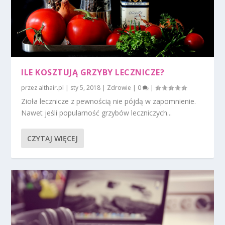
ILE KOSZTUJĄ GRZYBY LECZNICZE?
przez
althair.pl
|
sty 5, 2018
|
Zdrowie
|
0
|
Zioła lecznicze z pewnością nie pójdą w zapomnienie.
Nawet jeśli popularność grzybów leczniczych...
CZYTAJ WIĘCEJ