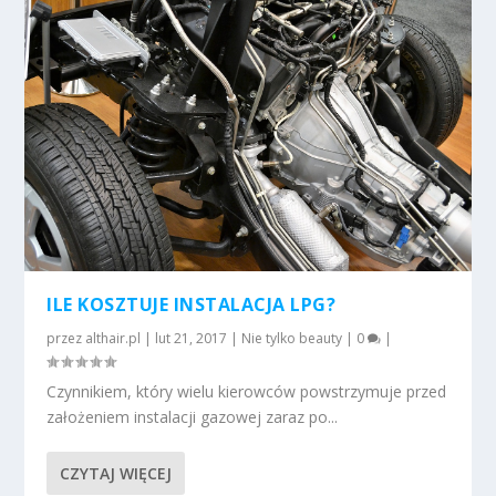
ILE KOSZTUJE INSTALACJA LPG?
przez
althair.pl
|
lut 21, 2017
|
Nie tylko beauty
|
0
|
Czynnikiem, który wielu kierowców powstrzymuje przed
założeniem instalacji gazowej zaraz po...
CZYTAJ WIĘCEJ