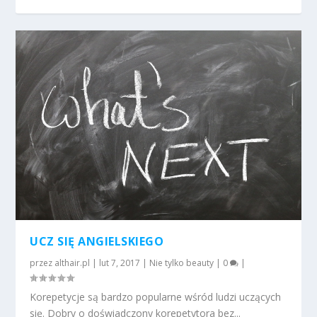
UCZ SIĘ ANGIELSKIEGO
przez
althair.pl
|
lut 7, 2017
|
Nie tylko beauty
|
0
|
Korepetycje są bardzo popularne wśród ludzi uczących
się. Dobry o doświadczony korepetytora bez...