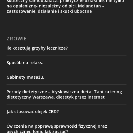
Skuteczny samoopalacz- praktyczne działanie, nie tylko
na opaleniznę- niezależny od płci. Melanotan –
zastosowanie, działanie i skutki uboczne
ZROWIE
Ile kosztują grzyby lecznicze?
Sposób na relaks.
Gabinety masażu.
Porady dietetyczne – błyskawiczna dieta. Tani catering
dietetyczny Warszawa, dietetyk przez internet
Jak stosować olejek CBD?
Ćwiczenia na poprawę sprawności fizycznej oraz
psychicznej. Joga. Jak zacząć?