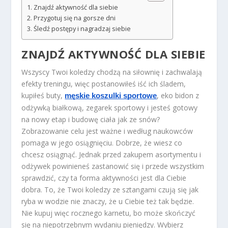
Znajdź aktywność dla siebie
Przygotuj się na gorsze dni
Śledź postępy i nagradzaj siebie
ZNAJDŹ AKTYWNOŚĆ DLA SIEBIE
Wszyscy Twoi koledzy chodzą na siłownię i zachwalają
efekty treningu, więc postanowiłeś iść ich śladem,
kupiłeś buty,
, eko bidon z
męskie koszulki sportowe
odżywką białkową, zegarek sportowy i jesteś gotowy
na nowy etap i budowę ciała jak ze snów?
Zobrazowanie celu jest ważne i według naukowców
pomaga w jego osiągnięciu. Dobrze, że wiesz co
chcesz osiągnąć. Jednak przed zakupem asortymentu i
odżywek powinieneś zastanowić się i przede wszystkim
sprawdzić, czy ta forma aktywności jest dla Ciebie
dobra. To, że Twoi koledzy ze sztangami czują się jak
ryba w wodzie nie znaczy, że u Ciebie też tak będzie.
Nie kupuj więc rocznego karnetu, bo może skończyć
się na niepotrzebnym wydaniu pieniędzy. Wybierz