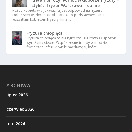
Metamorfozy. Pomoc w doborze fryzury –
styliści fryzur Warszawa – opinie
Każda kobieta wie jak ważna jest odpowiednia fryzura.
Dobierany warkocz, kucyk czy kok to podstawowe, znane
wszystkim kobietom fryzury. Inną …
Fryzura chłopięca
Fryzura chłopięca to nie tylko styl, ale również sposób
wyrażania siebie. Współczesne trendy w modzie
fryzjerskiej oferują wiele możliwości, które …
ARCHIWA
lipiec 2026
czerwiec 2026
maj 2026