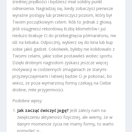
średniej prędkości i będziesz miał solidny punkt
odniesienia. Nagradzaj się, kiedy zobaczysz pierwsze
wyraźne postępy lub przekroczysz poziom, który był
Twoim początkowym celem. Rób to jednak z głową.
Jeśli osiągniesz rekordową liczbę kilometrów i już
niedużo brakuje Ci do przebiegnięcia półmaratonu, nie
idź na kebaba. Odpocznij, wybierz się do kina lub kup
sobie jakiś gadżet. Cokolwiek, byleby nie kolidowało z
Twoimi celami, jakie sobie postawiłeś wobec sportu.
Dzięki drobnym nagrodom zyskasz jeszcze więcej
motywacji w codziennych zmaganiach ze starymi
przyzwyczajeniami i łatwiej będzie Ci je pokonać, bo
wiesz, że poza wymarzoną formą czekają na Ciebie
drobne, miłe przyjemności.
Podobne wpisy:
Jak zacząć ćwiczyć jogę?
Jeśli zależy nam na
zwiększeniu aktywności fizycznej, ale wiemy, że w
danym momencie życia nie mamy formy, to warto
pomyśleć o...