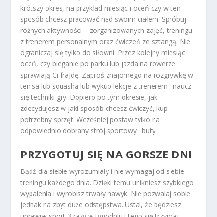
krótszy okres, na przykład miesiąc i oceń czy w ten
sposób chcesz pracować nad swoim ciałem. Spróbuj
różnych aktywności – zorganizowanych zajęć, treningu
z trenerem personalnym oraz ćwiczeń ze sztangą. Nie
ograniczaj się tylko do siłowni. Przez kolejny miesiąc
oceń, czy bieganie po parku lub jazda na rowerze
sprawiają Ci frajdę. Zaproś znajomego na rozgrywkę w
tenisa lub squasha lub wykup lekcje z trenerem i naucz
się techniki gry. Dopiero po tym okresie, jak
zdecydujesz w jaki sposób chcesz ćwiczyć, kup
potrzebny sprzęt. Wcześniej postaw tylko na
odpowiednio dobrany strój sportowy i buty.
PRZYGOTUJ SIĘ NA GORSZE DNI
Bądź dla siebie wyrozumiały i nie wymagaj od siebie
treningu każdego dnia. Dzięki temu unikniesz szybkiego
wypalenia i wyrobisz trwały nawyk. Nie pozwalaj sobie
jednak na zbyt duże odstępstwa. Ustal, że będziesz
uprawiał sport 3 razy w tygodniu i tego się trzymaj.