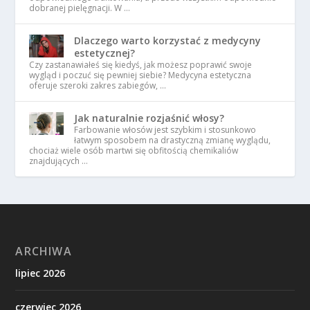
dobranej pielęgnacji. W …
Dlaczego warto korzystać z medycyny
estetycznej?
Czy zastanawiałeś się kiedyś, jak możesz poprawić swoje
wygląd i poczuć się pewniej siebie? Medycyna estetyczna
oferuje szeroki zakres zabiegów, …
Jak naturalnie rozjaśnić włosy?
Farbowanie włosów jest szybkim i stosunkowo
łatwym sposobem na drastyczną zmianę wyglądu,
chociaż wiele osób martwi się obfitością chemikaliów
znajdujących …
ARCHIWA
lipiec 2026
czerwiec 2026