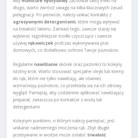
Aby
manicure hybrydowy
zachował swój efekt na
długo, warto zwrócić uwagę na kilka kluczowych zasad
pielęgnacji. Po pierwsze, należy unikać kontaktu z
agresywnymi detergentami
, które mogą wpływać
na trwałość lakieru. Zamiast tego, zawsze staraj się
wybierać łagodniejsze środki czyszczące i zawsze
używaj
rękawiczek
podczas wykonywania prac
domowych, co dodatkowo ochroni Twoje paznokcie.
Regularne
nawilżanie
skórek oraz paznokci to kolejny
istotny krok. Warto stosować specjalne olejki lub kremy
do rąk, które nie tylko nawilżają, ale również
wzmacniają paznokcie, co przekłada się na ich zdrowy
wygląd. Pamiętaj, aby codziennie aplikować nawilżający
preparat, zwłaszcza po kontakcie z wodą lub
detergentami.
Kolejnym punktem, o którym należy pamiętać, jest
unikanie nadmiernego moczenia rąk. Zbyt długie
przebywanie w wodzie może osłabić
trwałość