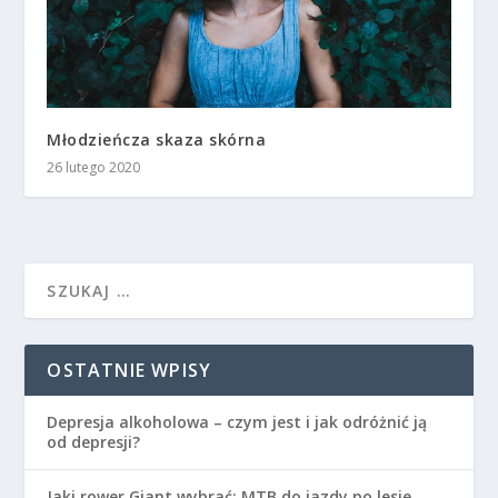
Młodzieńcza skaza skórna
26 lutego 2020
OSTATNIE WPISY
Depresja alkoholowa – czym jest i jak odróżnić ją
od depresji?
Jaki rower Giant wybrać: MTB do jazdy po lesie,