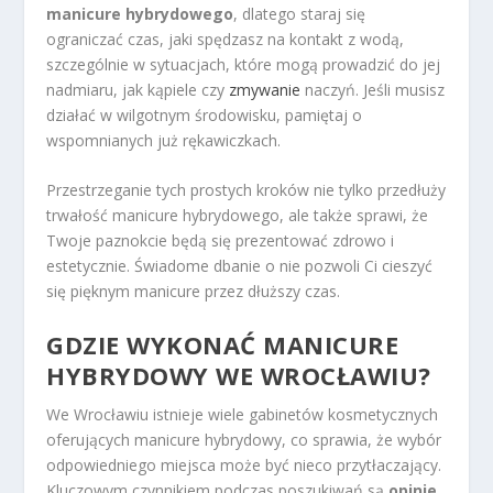
manicure hybrydowego
, dlatego staraj się
ograniczać czas, jaki spędzasz na kontakt z wodą,
szczególnie w sytuacjach, które mogą prowadzić do jej
nadmiaru, jak kąpiele czy
zmywanie
naczyń. Jeśli musisz
działać w wilgotnym środowisku, pamiętaj o
wspomnianych już rękawiczkach.
Przestrzeganie tych prostych kroków nie tylko przedłuży
trwałość manicure hybrydowego, ale także sprawi, że
Twoje paznokcie będą się prezentować zdrowo i
estetycznie. Świadome dbanie o nie pozwoli Ci cieszyć
się pięknym manicure przez dłuższy czas.
GDZIE WYKONAĆ MANICURE
HYBRYDOWY WE WROCŁAWIU?
We Wrocławiu istnieje wiele gabinetów kosmetycznych
oferujących manicure hybrydowy, co sprawia, że wybór
odpowiedniego miejsca może być nieco przytłaczający.
Kluczowym czynnikiem podczas poszukiwań są
opinie