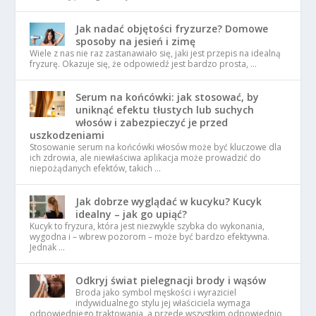
Jak nadać objętości fryzurze? Domowe
sposoby na jesień i zimę
Wiele z nas nie raz zastanawiało się, jaki jest przepis na idealną
fryzurę. Okazuje się, że odpowiedź jest bardzo prosta, …
Serum na końcówki: jak stosować, by
uniknąć efektu tłustych lub suchych
włosów i zabezpieczyć je przed
uszkodzeniami
Stosowanie serum na końcówki włosów może być kluczowe dla
ich zdrowia, ale niewłaściwa aplikacja może prowadzić do
niepożądanych efektów, takich …
Jak dobrze wyglądać w kucyku? Kucyk
idealny – jak go upiąć?
Kucyk to fryzura, która jest niezwykle szybka do wykonania,
wygodna i – wbrew pozorom – może być bardzo efektywna.
Jednak …
Odkryj świat pielegnacji brody i wąsów
Broda jako symbol męskości i wyraziciel
indywidualnego stylu jej właściciela wymaga
odpowiedniego traktowania, a przede wszystkim odpowiednio