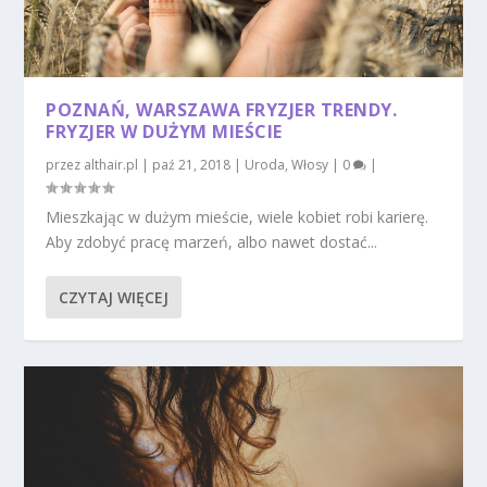
POZNAŃ, WARSZAWA FRYZJER TRENDY.
FRYZJER W DUŻYM MIEŚCIE
przez
althair.pl
|
paź 21, 2018
|
Uroda
,
Włosy
|
0
|
Mieszkając w dużym mieście, wiele kobiet robi karierę.
Aby zdobyć pracę marzeń, albo nawet dostać...
CZYTAJ WIĘCEJ