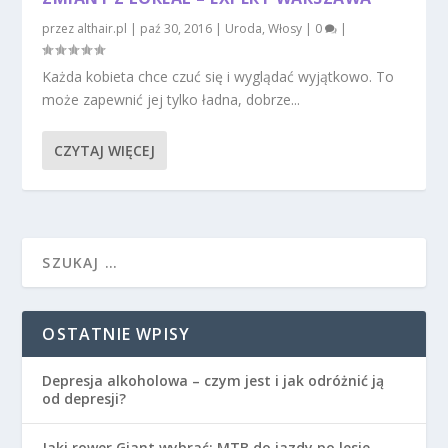
przez
althair.pl
|
paź 30, 2016
|
Uroda
,
Włosy
|
0
|
Każda kobieta chce czuć się i wyglądać wyjątkowo. To
może zapewnić jej tylko ładna, dobrze...
CZYTAJ WIĘCEJ
OSTATNIE WPISY
Depresja alkoholowa – czym jest i jak odróżnić ją
od depresji?
Jaki rower Giant wybrać: MTB do jazdy po lesie,