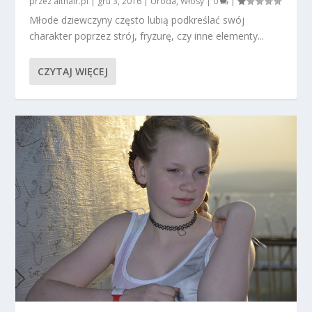
przez
althair.pl
|
gru 3, 2016
|
Uroda
,
Włosy
|
0
|
Młode dziewczyny często lubią podkreślać swój
charakter poprzez strój, fryzurę, czy inne elementy...
CZYTAJ WIĘCEJ