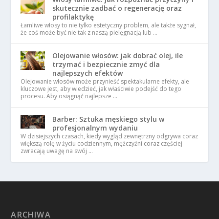
skutecznie zadbać o regenerację oraz
profilaktykę
Łamliwe włosy to nie tylko estetyczny problem, ale także sygnał,
że coś może być nie tak z naszą pielęgnacją lub …
Olejowanie włosów: jak dobrać olej, ile
trzymać i bezpiecznie zmyć dla
najlepszych efektów
Olejowanie włosów może przynieść spektakularne efekty, ale
kluczowe jest, aby wiedzieć, jak właściwie podejść do tego
procesu. Aby osiągnąć najlepsze …
Barber: Sztuka męskiego stylu w
profesjonalnym wydaniu
W dzisiejszych czasach, kiedy wygląd zewnętrzny odgrywa coraz
większą rolę w życiu codziennym, mężczyźni coraz częściej
zwracają uwagę na swój …
ARCHIWA