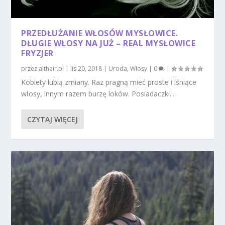
PRZEDŁUŻANIE WŁOSÓW MYSŁOWICE.
DŁUGIE WŁOSY NA JUŻ – REAL MYSŁOWICE
FRYZJER
przez
althair.pl
|
lis 20, 2018
|
Uroda
,
Włosy
|
0
|
Kobiety lubią zmiany. Raz pragną mieć proste i lśniące
włosy, innym razem burzę loków. Posiadaczki...
CZYTAJ WIĘCEJ