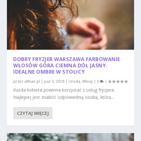
DOBRY FRYZJER WARSZAWA FARBOWANIE
WŁOSÓW GÓRA CIEMNA DÓŁ JASNY.
IDEALNE OMBRE W STOLICY
przez
althair.pl
|
paź 3, 2018
|
Uroda
,
Włosy
|
0
|
Każda kobieta powinna korzystać z usług fryzjera.
Najlepiej jest znaleźć odpowiednią osobę, która...
CZYTAJ WIĘCEJ