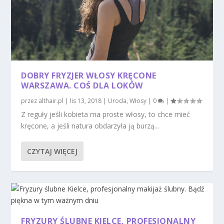
DOBRY FRYZJER WŁOSY KRĘCONE
WARSZAWA. COŚ DLA LOKÓW
przez
althair.pl
|
lis 13, 2018
|
Uroda
,
Włosy
|
0
|
Z reguły jeśli kobieta ma proste włosy, to chce mieć
kręcone, a jeśli natura obdarzyła ją burzą...
CZYTAJ WIĘCEJ
FRYZURY ŚLUBNE KIELCE, PROFESJONALNY