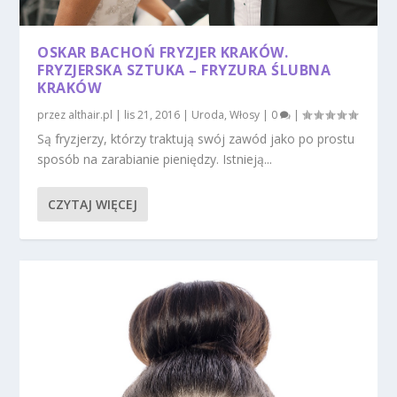
OSKAR BACHOŃ FRYZJER KRAKÓW.
FRYZJERSKA SZTUKA – FRYZURA ŚLUBNA
KRAKÓW
przez
althair.pl
|
lis 21, 2016
|
Uroda
,
Włosy
|
0
|
Są fryzjerzy, którzy traktują swój zawód jako po prostu
sposób na zarabianie pieniędzy. Istnieją...
CZYTAJ WIĘCEJ