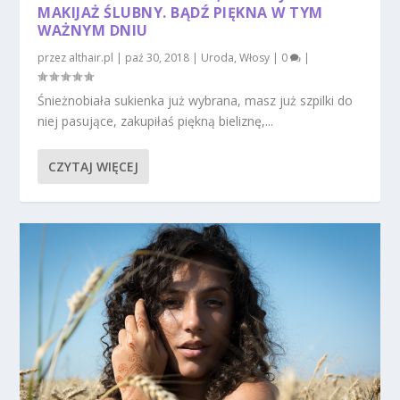
MAKIJAŻ ŚLUBNY. BĄDŹ PIĘKNA W TYM
WAŻNYM DNIU
przez
althair.pl
|
paź 30, 2018
|
Uroda
,
Włosy
|
0
|
Śnieżnobiała sukienka już wybrana, masz już szpilki do
niej pasujące, zakupiłaś piękną bieliznę,...
CZYTAJ WIĘCEJ