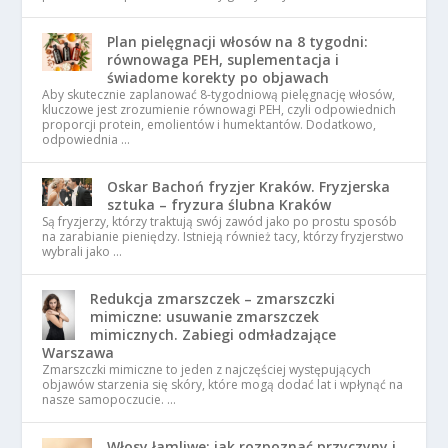
Plan pielęgnacji włosów na 8 tygodni:
równowaga PEH, suplementacja i
świadome korekty po objawach
Aby skutecznie zaplanować 8-tygodniową pielęgnację włosów,
kluczowe jest zrozumienie równowagi PEH, czyli odpowiednich
proporcji protein, emolientów i humektantów. Dodatkowo,
odpowiednia …
Oskar Bachoń fryzjer Kraków. Fryzjerska
sztuka – fryzura ślubna Kraków
Są fryzjerzy, którzy traktują swój zawód jako po prostu sposób
na zarabianie pieniędzy. Istnieją również tacy, którzy fryzjerstwo
wybrali jako …
Redukcja zmarszczek – zmarszczki
mimiczne: usuwanie zmarszczek
mimicznych. Zabiegi odmładzające
Warszawa
Zmarszczki mimiczne to jeden z najczęściej występujących
objawów starzenia się skóry, które mogą dodać lat i wpłynąć na
nasze samopoczucie. …
Włosy łamliwe: jak rozpoznać przyczyny i