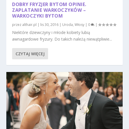
DOBRY FRYZJER BYTOM OPINIE.
ZAPLATANIE WARKOCZYKÓW –
WARKOCZYKI BYTOM
przez
althair.pl
|
lis 30, 2016
|
Uroda
,
Włosy
|
0
|
Niektóre dziewczyny i młode kobiety lubią
awnagardowe fryzury. Do takich należą niewątpliwie...
CZYTAJ WIĘCEJ