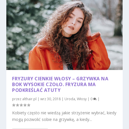
FRYZURY CIENKIE WŁOSY – GRZYWKA NA
BOK WYSOKIE CZOŁO. FRYZURA MA
PODKREŚLAĆ ATUTY
przez
althair.pl
|
wrz 30, 2018
|
Uroda
,
Włosy
|
0
|
Kobiety często nie wiedzą jakie strzyżenie wybrać, kiedy
mogą pozwolić sobie na grzywkę, a kiedy...