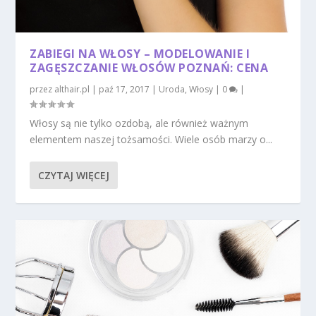
ZABIEGI NA WŁOSY – MODELOWANIE I
ZAGĘSZCZANIE WŁOSÓW POZNAŃ: CENA
przez
althair.pl
|
paź 17, 2017
|
Uroda
,
Włosy
|
0
|
Włosy są nie tylko ozdobą, ale również ważnym
elementem naszej tożsamości. Wiele osób marzy o...
CZYTAJ WIĘCEJ