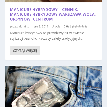
MANICURE HYBRYDOWY – CENNIK.
MANICURE HYBRYDOWY WARSZAWA WOLA,
URSYNÓW, CENTRUM
przez
althair.pl
|
gru 2, 2017
|
Uroda
|
0
|
Manicure hybrydowy to prawdziwy hit w świecie
stylizacji paznokci, łączący zalety tradycyjnych...
CZYTAJ WIĘCEJ