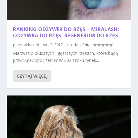
RANKING ODŻYWEK DO RZĘS – MIRALASH:
ODŻYWKA DO RZĘS, REGENERUM DO RZĘS
przez
althair.pl
|
wrz 2, 2017
|
Uroda
|
0
|
Marzysz o dłuższych i gęstszych rzęsach, które będą
przyciągać spojrzenia? W 2023 roku rynek...
CZYTAJ WIĘCEJ