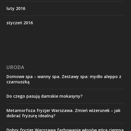
luty 2016
styczeń 2016
URODA
Domowe spa – wanny spa. Zestawy spa: mydło aleppo z
czarnuszką
Do czego pasują damskie mokasyny?
Metamorfoza fryzjer Warszawa. Zmień wizerunek – jak
dobrać fryzurę idealną?
Dobry fryzjer Warszawa farbowanie włosów góra ciemna