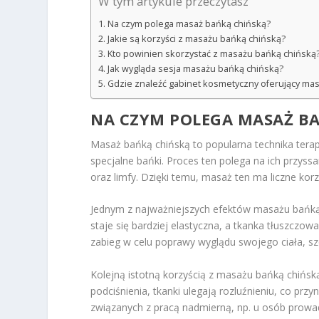
W tym artykule przeczytasz
Na czym polega masaż bańką chińską?
Jakie są korzyści z masażu bańką chińską?
Kto powinien skorzystać z masażu bańką chińską
Jak wygląda sesja masażu bańką chińską?
Gdzie znaleźć gabinet kosmetyczny oferujący ma
NA CZYM POLEGA MASAŻ B
Masaż bańką chińską to popularna technika tera
specjalne bańki. Proces ten polega na ich przyssa
oraz limfy. Dzięki temu, masaż ten ma liczne kor
Jednym z najważniejszych efektów masażu bańką
staje się bardziej elastyczna, a tkanka tłuszczow
zabieg w celu poprawy wyglądu swojego ciała, sz
Kolejną istotną korzyścią z masażu bańką chińsk
podciśnienia, tkanki ulegają rozluźnieniu, co prz
związanych z pracą nadmierną, np. u osób prowad