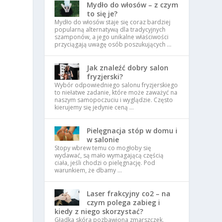
Mydło do włosów – z czym
to się je?
Mydło do włosów staje się coraz bardziej
popularną alternatywą dla tradycyjnych
szamponów, a jego unikalne właściwości
przyciągają uwagę osób poszukujących …
Jak znaleźć dobry salon
fryzjerski?
Wybór odpowiedniego salonu fryzjerskiego
to niełatwe zadanie, które może zaważyć na
naszym samopoczuciu i wyglądzie. Często
kierujemy się jedynie ceną …
Pielęgnacja stóp w domu i
w salonie
Stopy wbrew temu co mogłoby się
wydawać, są mało wymagającą częścią
ciała, jeśli chodzi o pielęgnację. Pod
warunkiem, że dbamy …
Laser frakcyjny co2 – na
czym polega zabieg i
kiedy z niego skorzystać?
Gładka skóra pozbawiona zmarszczek,