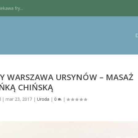
kawa fry...
NY WARSZAWA URSYNÓW – MASAŻ
ŃKĄ CHIŃSKĄ
l
|
mar 23, 2017
|
Uroda
|
0
|