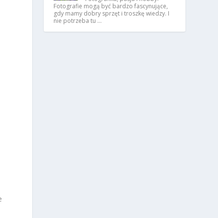
o
Fotografie mogą być bardzo fascynujące,
gdy mamy dobry sprzęt i troszkę wiedzy. I
nie potrzeba tu …
b
e