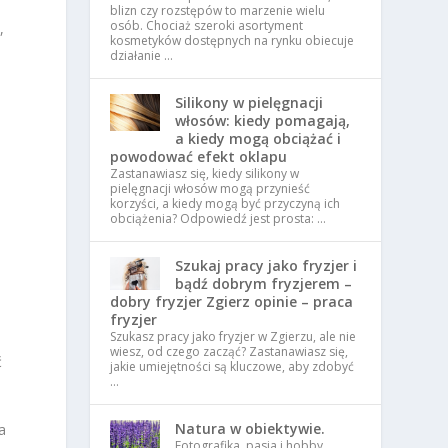
blizn czy rozstępów to marzenie wielu
osób. Chociaż szeroki asortyment
,
kosmetyków dostępnych na rynku obiecuje
działanie …
Silikony w pielęgnacji
włosów: kiedy pomagają,
a kiedy mogą obciążać i
powodować efekt oklapu
Zastanawiasz się, kiedy silikony w
pielęgnacji włosów mogą przynieść
korzyści, a kiedy mogą być przyczyną ich
obciążenia? Odpowiedź jest prosta: …
Szukaj pracy jako fryzjer i
bądź dobrym fryzjerem –
dobry fryzjer Zgierz opinie – praca
a
fryzjer
Szukasz pracy jako fryzjer w Zgierzu, ale nie
wiesz, od czego zacząć? Zastanawiasz się,
ć
jakie umiejętności są kluczowe, aby zdobyć
…
Natura w obiektywie.
a
Fotografika, pasja i hobby.