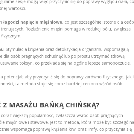
 Regularne sesje mogą więc przyczynić się do poprawy wyglądu ciała, c
nej wartości.
en
łagodzi napięcie mięśniowe
, co jest szczególnie istotne dla osó
 trenujących. Rozluźnienie mięśni pomaga w redukcji bólu, zwiększa
 fizycznym.
mu
. Stymulacja krążenia oraz detoksykacja organizmu wspomagają
ne dla osób pragnących schudnąć lub po prostu utrzymać zdrową
suwanie toksyn, co przekłada się na ogólne lepsze samopoczucie.
 potencjał, aby przyczynić się do poprawy zarówno fizycznego, jak i
nności, ta metoda staje się coraz bardziej ceniona wśród osób
 Z MASAŻU BAŃKĄ CHIŃSKĄ?
 coraz większą popularność, zwłaszcza wśród osób pragnących
óle mięśniowe i stawowe. Jest to metoda, która może być szczególni
cznie wspomaga poprawę krążenia krwi oraz limfy, co przyczynia się