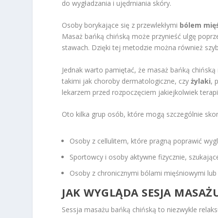
do wygładzania i ujędrniania skóry.
Osoby borykające się z przewlekłymi
bólem mię
Masaż bańką chińską może przynieść ulgę poprzez
stawach. Dzięki tej metodzie można również szyb
Jednak warto pamiętać, że masaż bańką chińską 
takimi jak choroby dermatologiczne, czy
żylaki
, 
lekarzem przed rozpoczęciem jakiejkolwiek terapii
Oto kilka grup osób, które mogą szczególnie sko
Osoby z cellulitem, które pragną poprawić wygl
Sportowcy i osoby aktywne fizycznie, szukają
Osoby z chronicznymi bólami mięśniowymi lub 
JAK WYGLĄDA SESJA MASAŻ
Sessja masażu bańką chińską to niezwykle relaks