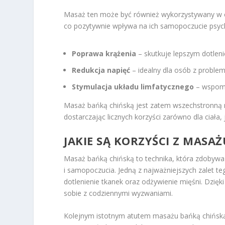
Masaż ten może być również wykorzystywany w celu
co pozytywnie wpływa na ich samopoczucie psych
Poprawa krążenia
– skutkuje lepszym dotleni
Redukcja napięć
– idealny dla osób z proble
Stymulacja układu limfatycznego
– wspoma
Masaż bańką chińską jest zatem wszechstronną m
dostarczając licznych korzyści zarówno dla ciała, 
JAKIE SĄ KORZYŚCI Z MASA
Masaż bańką chińską to technika, która zdobywa 
i samopoczucia. Jedną z najważniejszych zalet t
dotlenienie tkanek oraz odżywienie mięśni. Dzięk
sobie z codziennymi wyzwaniami.
Kolejnym istotnym atutem masażu bańką chińsk