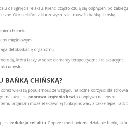
 osiągnięcia relaksu. Klienci często czują się odprężeni po zabiegu
iczne. Oto niektóre z kluczowych zalet masażu bańką chińską:
eniem tkanek.
mami mięśniowymi.
ga detoksykację organizmu.
etodą, która łączy w sobie elementy terapeutyczne i relaksacyjne,
jak i umysłu.
ŻU BAŃKĄ CHIŃSKĄ?
coraz większą popularność ze względu na liczne korzyści dla zdrowi
ego masażu jest
poprawa krążenia krwi
, co wpływa na lepsze
i temu organizm może efektywniej funkcjonować, a także lepiej radzi
ą jest
redukcja cellulitu
. Poprzez mechaniczne działanie bańki, skór