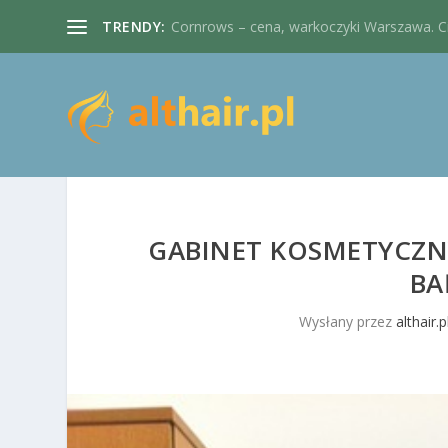
TRENDY:
Cornrows – cena, warkoczyki Warszawa. Cie
GABINET KOSMETYCZ
BA
Wysłany przez
althair.p