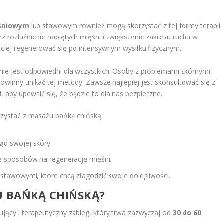
śniowym
lub stawowym również mogą skorzystać z tej formy terapii
 rozluźnienie napiętych mięśni i zwiększenie zakresu ruchu w
ciej regenerować się po intensywnym wysiłku fizycznym.
nie jest odpowiedni dla wszystkich. Osoby z problemami skórnymi,
powinny unikać tej metody. Zawsze najlepiej jest skonsultować się z
, aby upewnić się, że będzie to dla nas bezpieczne.
rzystać z masażu bańką chińską:
ąd swojej skóry.
ce sposobów na regenerację mięśni.
stawowymi, które chcą złagodzić swoje dolegliwości.
U BAŃKĄ CHIŃSKĄ?
ujący i terapeutyczny zabieg, który trwa zazwyczaj od
30 do 60