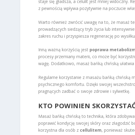
staje się gładsza, a celulit jest mniej widoczny.
z pewnością wpływa pozytywnie na poczucie włas
Warto również zwrócić uwagę na to, że masaż t
prowadzących siedzący tryb życia lub intensywnie
zakres ruchu i przyspiesza regenerację po wysiłku
Inną ważną korzyścią jest
poprawa metaboliz
procesy przemiany materii, co może być korzyst
wagę. Dodatkowo, masaż bańką chińską ułatwia u
Regularne korzystanie z masażu bańką chińską ma
psychicznego komfortu. Dzięki swojej wszechstro
pragnących zadbać o swoje zdrowie i sylwetkę.
KTO POWINIEN SKORZYSTAĆ
Masaż bańką chińską to technika, która zdobywa
poprawić kondycję swojej skóry oraz złagodzić b
korzystna dla osób z
cellulitem
, ponieważ skute