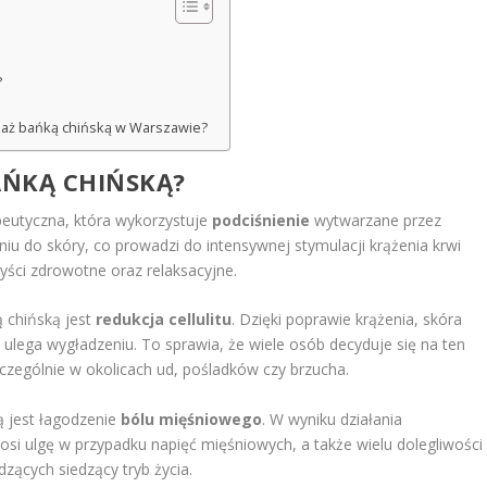
?
saż bańką chińską w Warszawie?
AŃKĄ CHIŃSKĄ?
peutyczna, która wykorzystuje
podciśnienie
wytwarzane przez
niu do skóry, co prowadzi do intensywnej stymulacji krążenia krwi
zyści zdrowotne oraz relaksacyjne.
 chińską jest
redukcja cellulitu
. Dzięki poprawie krążenia, skóra
a ulega wygładzeniu. To sprawia, że wiele osób decyduje się na ten
czególnie w okolicach ud, pośladków czy brzucha.
ą jest łagodzenie
bólu mięśniowego
. W wyniku działania
ynosi ulgę w przypadku napięć mięśniowych, a także wielu dolegliwości
zących siedzący tryb życia.