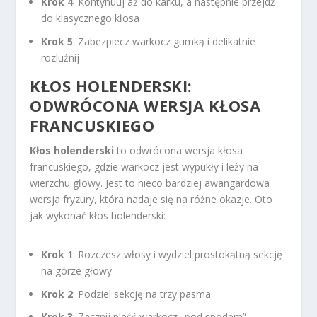
Krok 4
: Kontynuuj aż do karku, a następnie przejdź
do klasycznego kłosa
Krok 5
: Zabezpiecz warkocz gumką i delikatnie
rozluźnij
KŁOS HOLENDERSKI:
ODWRÓCONA WERSJA KŁOSA
FRANCUSKIEGO
Kłos holenderski
to odwrócona wersja kłosa
francuskiego, gdzie warkocz jest wypukły i leży na
wierzchu głowy. Jest to nieco bardziej awangardowa
wersja fryzury, która nadaje się na różne okazje. Oto
jak wykonać kłos holenderski:
Krok 1
: Rozczesz włosy i wydziel prostokątną sekcję
na górze głowy
Krok 2
: Podziel sekcję na trzy pasma
Krok 3
: Zacznij pleść warkocz „pod spodem”,