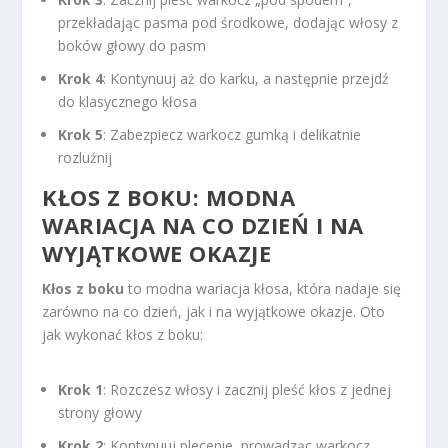
przekładając pasma pod środkowe, dodając włosy z
boków głowy do pasm
Krok 4
: Kontynuuj aż do karku, a następnie przejdź
do klasycznego kłosa
Krok 5
: Zabezpiecz warkocz gumką i delikatnie
rozluźnij
KŁOS Z BOKU: MODNA
WARIACJA NA CO DZIEŃ I NA
WYJĄTKOWE OKAZJE
Kłos z boku
to modna wariacja kłosa, która nadaje się
zarówno na co dzień, jak i na wyjątkowe okazje. Oto
jak wykonać kłos z boku:
Krok 1
: Rozczesz włosy i zacznij pleść kłos z jednej
strony głowy
Krok 2
: Kontynuuj plecenie, prowadząc warkocz