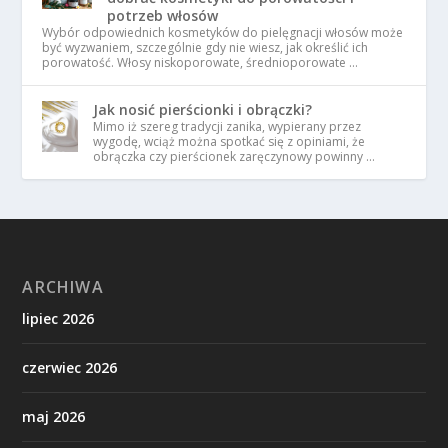
potrzeb włosów
Wybór odpowiednich kosmetyków do pielęgnacji włosów może
być wyzwaniem, szczególnie gdy nie wiesz, jak określić ich
porowatość. Włosy niskoporowate, średnioporowate …
Jak nosić pierścionki i obrączki?
Mimo iż szereg tradycji zanika, wypierany przez
wygodę, wciąż można spotkać się z opiniami, że
obrączka czy pierścionek zaręczynowy powinny …
ARCHIWA
lipiec 2026
czerwiec 2026
maj 2026