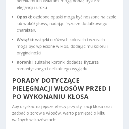
perełkami lub kwiatami mogą dodać fryzurze
elegancji i uroku
Opaski
: ozdobne opaski mogą być noszone na czole
lub wokół głowy, nadając fryzurze dodatkowego
charakteru
Wstążki
: wstążki o różnych kolorach i wzorach
mogą być wplecione w kłos, dodając mu koloru i
oryginalności
Koronki
: subtelne koronki dodadzą fryzurze
romantycznego i delikatnego wyglądu
PORADY DOTYCZĄCE
PIELĘGNACJI WŁOSÓW PRZED I
PO WYKONANIU KŁOSA
Aby uzyskać najlepsze efekty przy stylizacji kłosa oraz
zadbać o zdrowie włosów, warto pamiętać o kilku
ważnych wskazówkach: