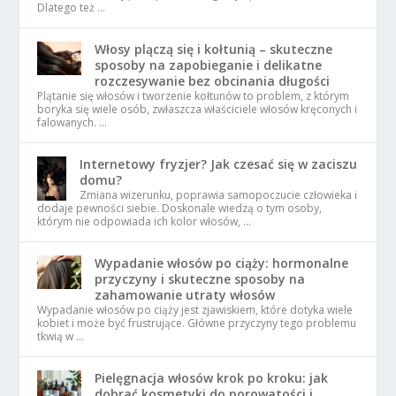
Dlatego też …
Włosy plączą się i kołtunią – skuteczne
sposoby na zapobieganie i delikatne
rozczesywanie bez obcinania długości
Plątanie się włosów i tworzenie kołtunów to problem, z którym
boryka się wiele osób, zwłaszcza właściciele włosów kręconych i
falowanych. …
Internetowy fryzjer? Jak czesać się w zaciszu
domu?
Zmiana wizerunku, poprawia samopoczucie człowieka i
dodaje pewności siebie. Doskonale wiedzą o tym osoby,
którym nie odpowiada ich kolor włosów, …
Wypadanie włosów po ciąży: hormonalne
przyczyny i skuteczne sposoby na
zahamowanie utraty włosów
Wypadanie włosów po ciąży jest zjawiskiem, które dotyka wiele
kobiet i może być frustrujące. Główne przyczyny tego problemu
tkwią w …
Pielęgnacja włosów krok po kroku: jak
dobrać kosmetyki do porowatości i