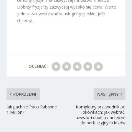
ceniony fryzjer ma zazwyczaj mnóstwo klientów.
Dobrzy fryzjerzy zazwyczaj wysoko się cenią. Warto
jednak zainwestować w usługi fryzjerskie, jeśli
chcemy...
OCENIAĆ:
POPRZEDNI
NASTĘPNY
Jak pachnie Paco Rabanne
Kompletny przewodnik po
1 Million?
lokówkach: Jak wybrać,
używać i dbać o narzędzie
do perfekcyjnych loków