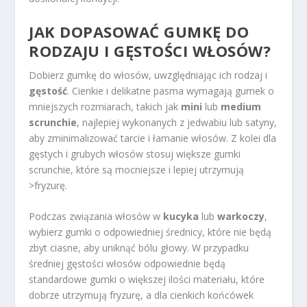
JAK DOPASOWAĆ GUMKĘ DO
RODZAJU I GĘSTOŚCI WŁOSÓW?
Dobierz gumkę do włosów, uwzględniając ich rodzaj i
gęstość
. Cienkie i delikatne pasma wymagają gumek o
mniejszych rozmiarach, takich jak
mini
lub
medium
scrunchie
, najlepiej wykonanych z jedwabiu lub satyny,
aby zminimalizować tarcie i łamanie włosów. Z kolei dla
gęstych i grubych włosów stosuj większe gumki
scrunchie, które są mocniejsze i lepiej utrzymują
>fryzurę.
Podczas związania włosów w
kucyka
lub
warkoczy
,
wybierz gumki o odpowiedniej średnicy, które nie będą
zbyt ciasne, aby uniknąć bólu głowy. W przypadku
średniej gęstości włosów odpowiednie będą
standardowe gumki o większej ilości materiału, które
dobrze utrzymują fryzurę, a dla cienkich końcówek