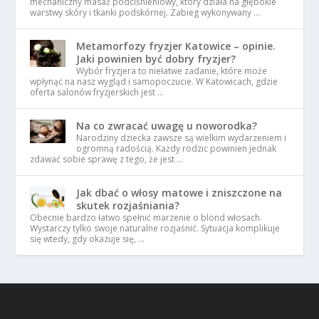
mechaniczny masaż podciśnieniowy, który działa na głębokie
warstwy skóry i tkanki podskórnej. Zabieg wykonywany …
Metamorfozy fryzjer Katowice – opinie.
Jaki powinien być dobry fryzjer?
Wybór fryzjera to niełatwe zadanie, które może
wpłynąć na nasz wygląd i samopoczucie. W Katowicach, gdzie
oferta salonów fryzjerskich jest …
Na co zwracać uwagę u noworodka?
Narodziny dziecka zawsze są wielkim wydarzeniem i
ogromną radością. Każdy rodzic powinien jednak
zdawać sobie sprawę z tego, że jest …
Jak dbać o włosy matowe i zniszczone na
skutek rozjaśniania?
Obecnie bardzo łatwo spełnić marzenie o blond włosach.
Wystarczy tylko swoje naturalne rozjaśnić. Sytuacja komplikuje
się wtedy, gdy okazuje się, …