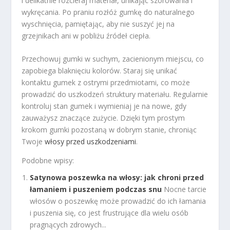
i delikatnie rozcieraj materiał, unikając szorowania i
wykręcania. Po praniu rozłóż gumkę do naturalnego
wyschnięcia, pamiętając, aby nie suszyć jej na
grzejnikach ani w pobliżu źródeł ciepła.
Przechowuj gumki w suchym, zacienionym miejscu, co
zapobiega blaknięciu kolorów. Staraj się unikać
kontaktu gumek z ostrymi przedmiotami, co może
prowadzić do uszkodzeń struktury materiału. Regularnie
kontroluj stan gumek i wymieniaj je na nowe, gdy
zauważysz znaczące zużycie. Dzięki tym prostym
krokom gumki pozostaną w dobrym stanie, chroniąc
Twoje
włosy przed uszkodzeniami
.
Podobne wpisy:
Satynowa poszewka na włosy: jak chroni przed
łamaniem i puszeniem podczas snu
Nocne tarcie
włosów o poszewkę może prowadzić do ich łamania
i puszenia się, co jest frustrujące dla wielu osób
pragnących zdrowych...