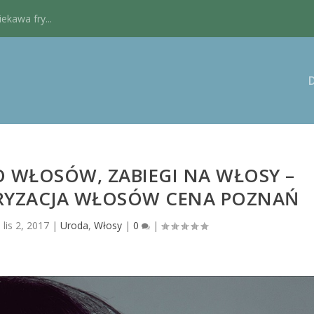
kawa fry...
 WŁOSÓW, ZABIEGI NA WŁOSY –
RYZACJA WŁOSÓW CENA POZNAŃ
|
lis 2, 2017
|
Uroda
,
Włosy
|
0
|