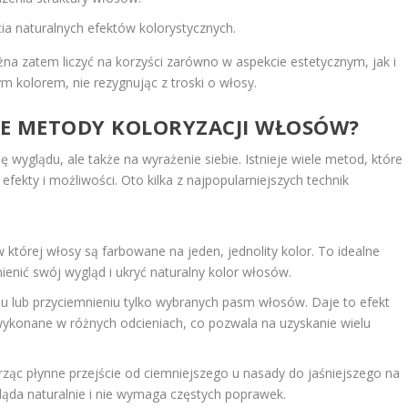
ia naturalnych efektów kolorystycznych.
na zatem liczyć na korzyści zarówno w aspekcie estetycznym, jak i
m kolorem, nie rezygnując z troski o włosy.
SZE METODY KOLORYZACJI WŁOSÓW?
 wyglądu, ale także na wyrażenie siebie. Istnieje wiele metod, które
fekty i możliwości. Oto kilka z najpopularniejszych technik
której włosy są farbowane na jeden, jednolity kolor. To idealne
ienić swój wygląd i ukryć naturalny kolor włosów.
iu lub przyciemnieniu tylko wybranych pasm włosów. Daje to efekt
ykonane w różnych odcieniach, co pozwala na uzyskanie wielu
rząc płynne przejście od ciemniejszego u nasady do jaśniejszego na
ąda naturalnie i nie wymaga częstych poprawek.