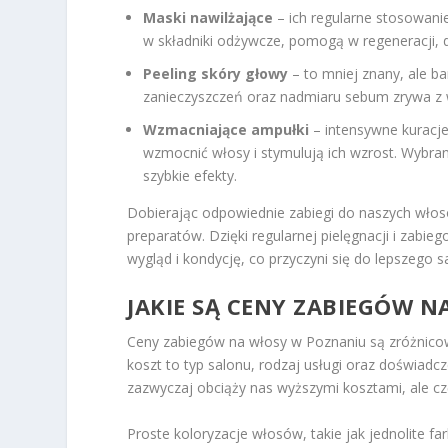
Maski nawilżające
– ich regularne stosowani
w składniki odżywcze, pomogą w regeneracji, 
Peeling skóry głowy
– to mniej znany, ale b
zanieczyszczeń oraz nadmiaru sebum zrywa z w
Wzmacniające ampułki
– intensywne kuracj
wzmocnić włosy i stymulują ich wzrost. Wybr
szybkie efekty.
Dobierając odpowiednie zabiegi do naszych włos
preparatów. Dzięki regularnej pielęgnacji i za
wygląd i kondycję, co przyczyni się do lepszego 
JAKIE SĄ CENY ZABIEGÓW 
Ceny zabiegów na włosy w Poznaniu są zróżnicow
koszt to typ salonu, rodzaj usługi oraz doświadc
zazwyczaj obciąży nas wyższymi kosztami, ale cz
Proste koloryzacje włosów, takie jak jednolite