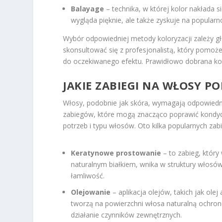
Balayage
– technika, w której kolor nakłada s
wygląda pięknie, ale także zyskuje na popular
Wybór odpowiedniej metody koloryzacji zależy gł
skonsultować się z profesjonalistą, który pomoż
do oczekiwanego efektu. Prawidłowo dobrana kol
JAKIE ZABIEGI NA WŁOSY P
Włosy, podobnie jak skóra, wymagają odpowiedniej
zabiegów, które mogą znacząco poprawić kondycj
potrzeb i typu włosów. Oto kilka popularnych za
Keratynowe prostowanie
– to zabieg, który
naturalnym białkiem, wnika w struktury włosów
łamliwość.
Olejowanie
– aplikacja olejów, takich jak ole
tworzą na powierzchni włosa naturalną ochronę,
działanie czynników zewnętrznych.