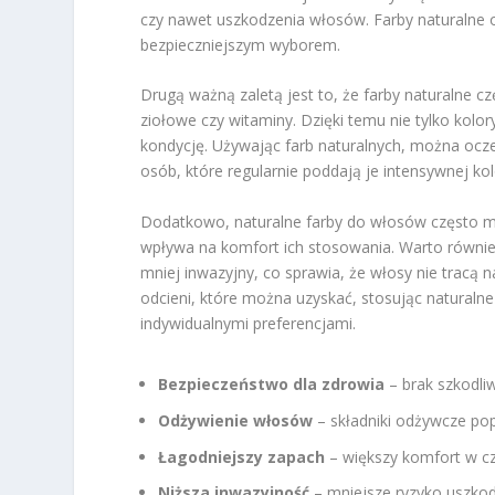
czy nawet uszkodzenia włosów. Farby naturalne op
bezpieczniejszym wyborem.
Drugą ważną zaletą jest to, że farby naturalne czę
ziołowe czy witaminy. Dzięki temu nie tylko kolor
kondycję. Używając farb naturalnych, można oczek
osób, które regularnie poddają je intensywnej kol
Dodatkowo, naturalne farby do włosów często maj
wpływa na komfort ich stosowania. Warto również 
mniej inwazyjny, co sprawia, że włosy nie tracą n
odcieni, które można uzyskać, stosując naturalne
indywidualnymi preferencjami.
Bezpieczeństwo dla zdrowia
– brak szkodli
Odżywienie włosów
– składniki odżywcze po
Łagodniejszy zapach
– większy komfort w cza
Niższa inwazyjność
– mniejsze ryzyko uszkod