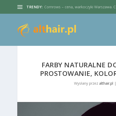
TRENDY:
Cornrows – cena, warkoczyki Warszawa. Cie
FARBY NATURALNE DO
PROSTOWANIE, KOLO
Wysłany przez
althair.pl