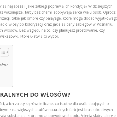
 są najlepsze i jakie zabiegi poprawią ich kondycję? W dzisiejszych
oraz ważniejsze, farby bez chemii zdobywają serca wielu osób. Oprócz
lizacji, takie jak ombre czy balayage, które mogą dodać wyjątkoweg
bać o włosy po koloryzacji oraz jakie są ceny zabiegów w Poznaniu,
ch włosów. Bez względu na to, czy planujesz prostowanie, czy
 wskazówki, które ułatwią Ci wybór.
osów?
TURALNYCH DO WŁOSÓW?
, a ich zalety są równie liczne, co istotne dla osób dbających o
dnym z największych atutów naturalnych farb jest brak szkodliwych
rają substancje, które mogą powodować podrażnienia skóry, alergie