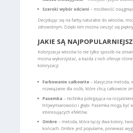
Szeroki wybór odcieni
– możliwość osiągnięc
Decydując się na farby naturalne do włosów, moż
zdrowotnym. Dzięki nim można cieszyć się piękny
JAKIE SĄ NAJPOPULARNIEJ
Koloryzacja włosów to nie tylko sposób na zmianę
można wykorzystać, a każda z nich oferuje różne e
koloryzacji:
Farbowanie całkowite
– klasyczna metoda, w 
rozwiązanie dla osób, które chcą całkowicie zm
Pasemka
– technika polegająca na rozjaśnien
trójwymiarowości i głębi. Pasemka mogą być w
interesujących efektów.
Ombre
– metoda, która łączy dwa kolory, two
końcach. Ombre jest popularne, ponieważ wygl