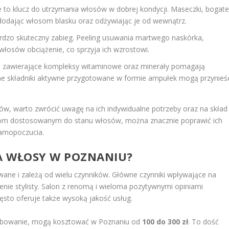
e to klucz do utrzymania włosów w dobrej kondycji. Maseczki, bogat
dodając włosom blasku oraz odżywiając je od wewnątrz.
ardzo skuteczny zabieg. Peeling usuwania martwego naskórka,
łosów obciążenie, co sprzyja ich wzrostowi.
e zawierające kompleksy witaminowe oraz minerały pomagają
ane składniki aktywne przygotowane w formie ampułek mogą przynieś
ów, warto zwrócić uwagę na ich indywidualne potrzeby oraz na skład
biegom dostosowanym do stanu włosów, można znacznie poprawić ich
samopoczucia.
NA WŁOSY W POZNANIU?
ane i zależą od wielu czynników. Główne czynniki wpływające na
zenie stylisty. Salon z renomą i wieloma pozytywnymi opiniami
ęsto oferuje także wysoką jakość usług.
 farbowanie, mogą kosztować w Poznaniu od
100 do 300 zł
. To dość