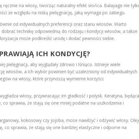
ię ręcznie na włosy, tworząc naturalny efekt słońca. Balayage nie tylk
ności ze względu na niską pielęgnację, jaką wymaga po zabiegu.
ównie od indywidualnych preferencji oraz stanu włosów. Warto
e dobrać technikę odpowiednią do rodzaju i kondycji włosów, a także
oryzacja może podkreślić urodę i dodać pewności siebie.
OPRAWIAJĄ ICH KONDYCJĘ?
 pielęgnacji, aby wyglądały zdrowo i lśniąco. Istnieje wiele
ę włosów, a ich wybór powinien być uzależniony od indywidualnych
biegów na włosy, które przynoszą wymierne korzyści.
 wygładza włosy, przywracając im gładkość i połysk. Keratyna, będąc
, co sprawia, że stają się one mniej podatne na uszkodzenia i
j arganowy, kokosowy czy jojoba, może nawilżyć i odżywić włosy. Olej
 co sprawia, że stają się one bardziej elastyczne i odporne na