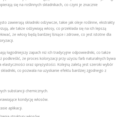
ierają się na roślinnych składnikach, co czyni je znacznie
sto zawierają składniki odżywcze, takie jak oleje roślinne, ekstrakty
yzują, ale także odżywiają włosy, co przekłada się na ich lepszą
iwać, że włosy będą bardziej lśniące i zdrowe, co jest istotne dla
oryzacji.
ą łagodniejszy zapach niż ich tradycyjne odpowiedniki, co także
podkreślić, że proces koloryzacji przy użyciu farb naturalnych bywa
a elastyczności oraz sprężystości. Kolejną zaletą jest szeroki wybór
 składniki, co pozwala na uzyskanie efektu bardziej zgodnego z
wych substancji chemicznych.
prawiające kondycję włosów.
sie aplikacji.
zenia struktury włosów.