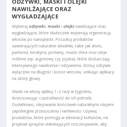
ODŻYWKI, MASKI I OLEJKI
NAWILŻAJĄCE ORAZ
WYGŁADZAJĄCE
Wybieraj
odżywki
,
maski
i
olejki
nawilżające oraz
wygładzające, które skutecznie wspierają regenerację
włosów po nanoplastii. Poszukuj produktów
zawierających naturalne składniki, takie jak aloes,
pantenol, keratyna, proteiny, masło shea oraz oleje
roślinne (np. argonowy czy jojoba), które dostarczają
intensywnego nawilżenia i odżywienia. Stosuj odżywki
wyłącznie na długość i końce włosów, unikając aplikacji
na skórę głowy.
Maski na włosy aplikuj 1–2 razy w tygodniu,
dostosowując częstotliwość do ich potrzeb.
Dodatkowo, olejowanie końcówek naturalnymi olejami
zapobiegnie przesuszeniu i łamliwości. Używaj
produktów, które pomogą w eliminacji kołtunów, na
przykład sprayów ułatwiających rozczesywanie, aby