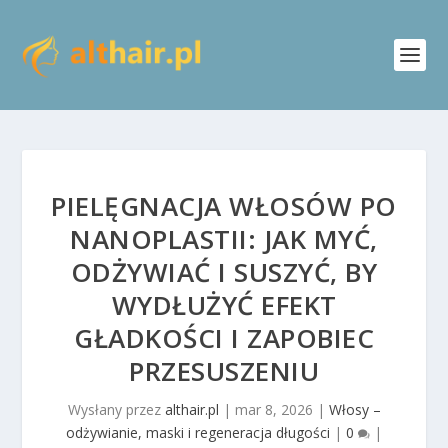
PIELĘGNACJA WŁOSÓW PO
NANOPLASTII: JAK MYĆ,
ODŻYWIAĆ I SUSZYĆ, BY
WYDŁUŻYĆ EFEKT
GŁADKOŚCI I ZAPOBIEC
PRZESUSZENIU
Wysłany przez
althair.pl
|
mar 8, 2026
|
Włosy –
odżywianie, maski i regeneracja długości
|
0
|