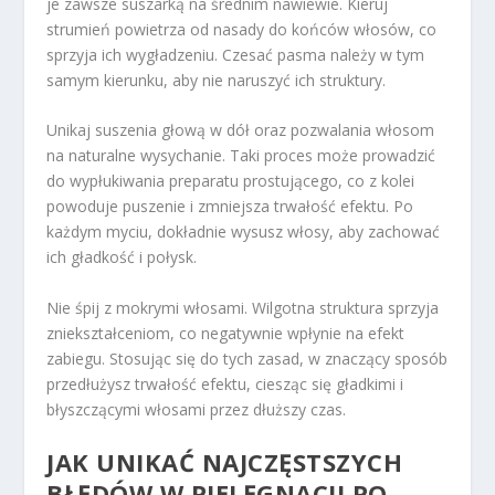
je zawsze suszarką na średnim nawiewie. Kieruj
strumień powietrza od nasady do końców włosów, co
sprzyja ich wygładzeniu. Czesać pasma należy w tym
samym kierunku, aby nie naruszyć ich struktury.
Unikaj suszenia głową w dół oraz pozwalania włosom
na naturalne wysychanie. Taki proces może prowadzić
do wypłukiwania preparatu prostującego, co z kolei
powoduje puszenie i zmniejsza trwałość efektu. Po
każdym myciu, dokładnie wysusz włosy, aby zachować
ich gładkość i połysk.
Nie śpij z mokrymi włosami. Wilgotna struktura sprzyja
zniekształceniom, co negatywnie wpłynie na efekt
zabiegu. Stosując się do tych zasad, w znaczący sposób
przedłużysz trwałość efektu, ciesząc się gładkimi i
błyszczącymi włosami przez dłuższy czas.
JAK UNIKAĆ NAJCZĘSTSZYCH
BŁĘDÓW W PIELĘGNACJI PO