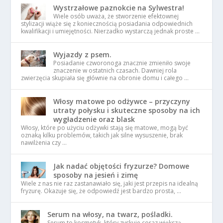
Wystrzałowe paznokcie na Sylwestra!
Wiele osób uważa, że stworzenie efektownej
stylizacji wiąże się z koniecznością posiadania odpowiednich
kwalifikacji i umiejętności. Nierzadko wystarczą jednak proste …
Wyjazdy z psem.
Posiadanie czworonoga znacznie zmieniło swoje
znaczenie w ostatnich czasach. Dawniej rola
zwierzęcia skupiała się głównie na obronie domu i całego …
Włosy matowe po odżywce – przyczyny
utraty połysku i skuteczne sposoby na ich
wygładzenie oraz blask
Włosy, które po użyciu odżywki stają się matowe, mogą być
oznaką kilku problemów, takich jak silne wysuszenie, brak
nawilżenia czy …
Jak nadać objętości fryzurze? Domowe
sposoby na jesień i zimę
Wiele z nas nie raz zastanawiało się, jaki jest przepis na idealną
fryzurę. Okazuje się, że odpowiedź jest bardzo prosta, …
Serum na włosy, na twarz, pośladki.
Serum to kosmetyk, który zyskuje coraz większą