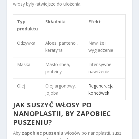
włosy były łatwiejsze do ułożenia.
Typ
Składniki
Efekt
produktu
Odżywka
Aloes, pantenol,
Nawilże i
keratyna
wygładzenie
Maska
Masło shea,
Intensywne
proteiny
nawilżenie
Olej
Olej argonowy,
Regeneracja
jojoba
końcówek
JAK SUSZYĆ WŁOSY PO
NANOPLASTII, BY ZAPOBIEC
PUSZENIU?
Aby
zapobiec puszeniu
włosów po nanoplastii, susz