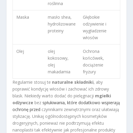
roślinna
Maska
masło shea,
Głębokie
hydrolizowane
odżywienie i
proteiny
wygładzenie
włosów
Olej
olej
Ochrona
kokosowy,
końcówek,
olej
dociążenie
makadamia
fryzury
Regularnie stosuj te
naturalne składniki
, aby
poprawić kondycję włosów i zachować ich zdrowy
blask. Niekiedy warto dodać do pielęgnacji
mgiełki
odżywcze
bez
spłukiwania, które dodatkowo wspierają
ochronę przed
czynnikami zewnętrznymi oraz ułatwiają
stylizację. Unikaj ogólnodostępnych kosmetyków
drogeryjnych, ponieważ nie podtrzymują efektu
nanoplastii tak efektywnie jak profesjonalne produkty