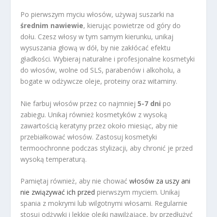
Po pierwszym myciu włosów, używaj suszarki na
średnim nawiewie
, kierując powietrze od góry do
dołu. Czesz włosy w tym samym kierunku, unikaj
wysuszania głową w dół, by nie zakłócać efektu
gładkości. Wybieraj naturalne i profesjonalne kosmetyki
do włosów, wolne od SLS, parabenów i alkoholu, a
bogate w odżywcze oleje, proteiny oraz witaminy.
Nie farbuj włosów przez co najmniej
5-7 dni
po
zabiegu. Unikaj również kosmetyków z wysoką
zawartością keratyny przez około miesiąc, aby nie
przebiałkować włosów. Zastosuj kosmetyki
termoochronne podczas stylizacji, aby chronić je przed
wysoką temperaturą.
Pamiętaj również, aby nie chować
włosów za uszy ani
nie związywać ich przed
pierwszym myciem. Unikaj
spania z mokrymi lub wilgotnymi włosami. Regularnie
stosuj odżywki i lekkie olejki nawilżające, by przedłużyć