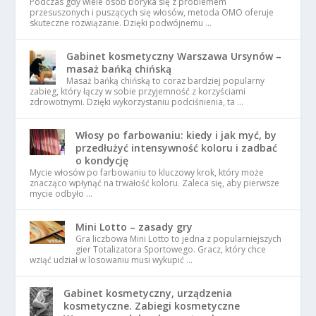
Podczas gdy wiele osób boryka się z problemem
przesuszonych i puszących się włosów, metoda OMO oferuje
skuteczne rozwiązanie. Dzięki podwójnemu …
Gabinet kosmetyczny Warszawa Ursynów –
masaż bańką chińską
Masaż bańką chińską to coraz bardziej popularny
zabieg, który łączy w sobie przyjemność z korzyściami
zdrowotnymi. Dzięki wykorzystaniu podciśnienia, ta …
Włosy po farbowaniu: kiedy i jak myć, by
przedłużyć intensywność koloru i zadbać
o kondycję
Mycie włosów po farbowaniu to kluczowy krok, który może
znacząco wpłynąć na trwałość koloru. Zaleca się, aby pierwsze
mycie odbyło …
Mini Lotto – zasady gry
Gra liczbowa Mini Lotto to jedna z popularniejszych
gier Totalizatora Sportowego. Gracz, który chce
wziąć udział w losowaniu musi wykupić …
Gabinet kosmetyczny, urządzenia
kosmetyczne. Zabiegi kosmetyczne