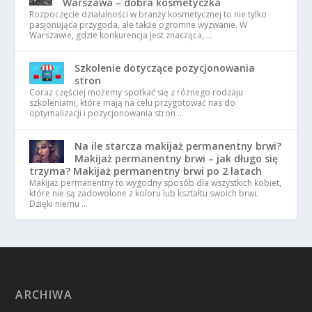
Warszawa – dobra kosmetyczka
Rozpoczęcie działalności w branży kosmetycznej to nie tylko
pasjonująca przygoda, ale także ogromne wyzwanie. W
Warszawie, gdzie konkurencja jest znacząca, …
Szkolenie dotyczące pozycjonowania
stron
Coraz częściej możemy spotkać się z różnego rodzaju
szkoleniami, które mają na celu przygotować nas do
optymalizacji i pozycjonowania stron …
Na ile starcza makijaż permanentny brwi?
Makijaż permanentny brwi – jak długo się
trzyma? Makijaż permanentny brwi po 2 latach
Makijaż permanentny to wygodny sposób dla wszystkich kobiet,
które nie są zadowolone z koloru lub kształtu swoich brwi.
Dzięki niemu …
ARCHIWA