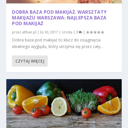
DOBRA BAZA POD MAKIJAŻ. WARSZTATY
MAKIJAŻU WARSZAWA: NAJLEPSZA BAZA
POD MAKIJAŻ
przez
althair.pl
|
lis 30, 2017
|
Uroda
|
0
|
Dobra baza pod makijaż to klucz do osiągnięcia
idealnego wyglądu, który utrzyma się przez cały...
CZYTAJ WIĘCEJ