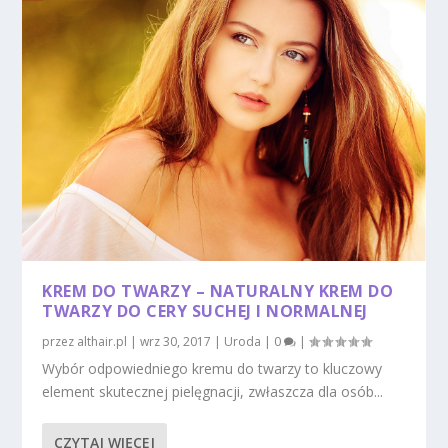
KREM DO TWARZY – NATURALNY KREM DO
TWARZY DO CERY SUCHEJ I NORMALNEJ
przez
althair.pl
|
wrz 30, 2017
|
Uroda
|
0
|
Wybór odpowiedniego kremu do twarzy to kluczowy
element skutecznej pielęgnacji, zwłaszcza dla osób...
CZYTAJ WIĘCEJ