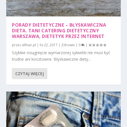
PORADY DIETETYCZNE – BŁYSKAWICZNA
DIETA. TANI CATERING DIETETYCZNY
WARSZAWA, DIETETYK PRZEZ INTERNET
przez
althair.pl
|
lis 22, 2017
|
Zdrowie
|
0
|
Szybkie osiągnięcie wymarzonej sylwetki nie musi być
trudne ani kosztowne. Błyskawiczne diety...
CZYTAJ WIĘCEJ