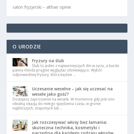
salon fryzjerski – althair opinie
O URODZIE
Fryzury na ślub
Ślub to jeden z najważniejszych dni w życiu, a każda
panna młoda pragnie wyglądać olśniewająco. Wybór
odpowiedniej fryzury, która będzie …
Uczesanie weselne – jak się uczesać na
wesele jako gość?
Dostajesz zaproszenie na wesele. W momencie gdy jest ono
idealną okazją do miłego spędzenia czasu, w gronie
najbliższych, znajomych lub …
Jak rozczesywać włosy bez łamania:
skuteczna technika, kosmetyki i
narzędzia dla każdego rodzaju włosów