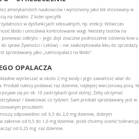
zez amerykańskich naukowców i wyróżniony jako lek stosowany w
ą na światło. Z kolei specyfik
zydatności w dysfunkcjach seksualnych, np. erekcji. Wówczas
nosić libido i umożliwia kontrolowanie wagi. Niestety testów na
ponieważ odkryto – jego zbyt znacznie podnoszenie ciśnienia krwi u
a do spraw Żywności i Leków) – nie zaakceptowała leku do sprzedaży 
st sprzedawany jako „samoopalacz na libido”.
EGO OPALACZA
dokładnie wymieszać w około 2 mg wody i jego zawartość wlać do
a. Produkt należy podawać raz dziennie, najlepiej wieczorową porą. 
pojawi się po ok. 10 zastrzykach (pod skórę). Żeby utrzymać
strzykiwać / dawkować co tydzień. Sam produkt sprzedawany jest w
filizowanym proszkiem.
noszą odpowiednio od: 0,5 do 2,0 mg dziennie, dobrym
w zakresie od 0,5 do 1,0 mg dziennie. Jeżeli chcemy ocenić tolerancję
acząć od 0,25 mg -raz dziennie.