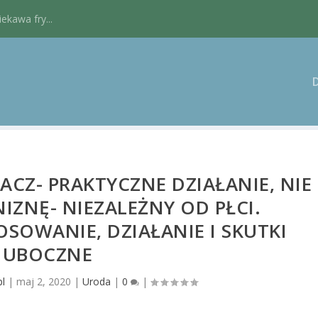
kawa fry...
CZ- PRAKTYCZNE DZIAŁANIE, NIE
IZNĘ- NIEZALEŻNY OD PŁCI.
SOWANIE, DZIAŁANIE I SKUTKI
UBOCZNE
pl
|
maj 2, 2020
|
Uroda
|
0
|