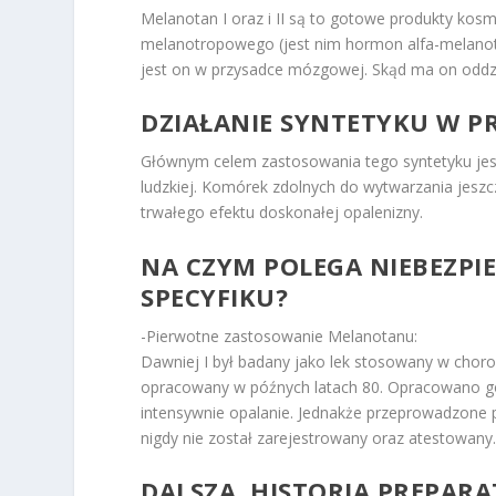
Melanotan I oraz i II są to gotowe produkty ko
melanotropowego (jest nim hormon alfa-melanot
jest on w przysadce mózgowej. Skąd ma on oddzi
DZIAŁANIE SYNTETYKU W P
Głównym celem zastosowania tego syntetyku jes
ludzkiej. Komórek zdolnych do wytwarzania jeszc
trwałego efektu doskonałej opalenizny.
NA CZYM POLEGA NIEBEZPI
SPECYFIKU?
-Pierwotne zastosowanie Melanotanu:
Dawniej I był badany jako lek stosowany w chorob
opracowany w późnych latach 80. Opracowano go,
intensywnie opalanie. Jednakże przeprowadzone p
nigdy nie został zarejestrowany oraz atestowany
DALSZA, HISTORIA PREPARA