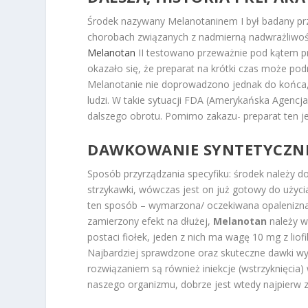
Środek nazywany Melanotaninem I był badany pr
chorobach związanych z nadmierną nadwrażliwości
Melanotan
II testowano przeważnie pod kątem pr
okazało się, że preparat na krótki czas może pod
Melanotanie nie doprowadzono jednak do końca, 
ludzi. W takie sytuacji FDA (Amerykańska Agencj
dalszego obrotu. Pomimo zakazu- preparat ten je
DAWKOWANIE SYNTETYCZN
Sposób przyrządzania specyfiku: środek należy 
strzykawki, wówczas jest on już gotowy do użyci
ten sposób – wymarzona/ oczekiwana opalenizna 
zamierzony efekt na dłużej,
Melanotan
należy w
postaci fiołek, jeden z nich ma wagę 10 mg z lio
Najbardziej sprawdzone oraz skuteczne dawki wy
rozwiązaniem są również iniekcje (wstrzyknięcia) 
naszego organizmu, dobrze jest wtedy najpierw z