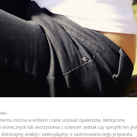
ido.
niemu można w krótkim czasie uzyskać opaleniznę. Identycznie
i słonecznych lub skorzystania z solarium. Jednak czy specyfik ten jes
 dokonajmy analizy i zadecydujmy: o zastosowaniu tego preparatu.