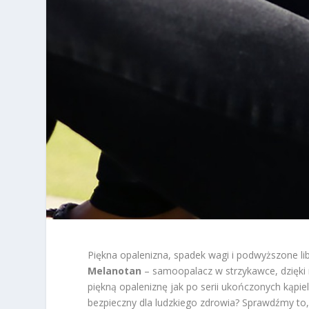
Piękna opalenizna, spadek wagi i podwyższone lib
Melanotan
– samoopalacz w strzykawce, dzięki 
piękną opaleniznę jak po serii ukończonych kąpiel
bezpieczny dla ludzkiego zdrowia? Sprawdźmy to,