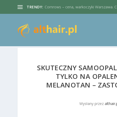
TRENDY:
Cornrows – cena, warkoczyki Warszawa. Cie
SKUTECZNY SAMOOPALA
TYLKO NA OPALEN
MELANOTAN – ZASTO
Wysłany przez
althair.