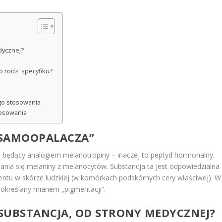
dycznej?
 rodz. specyfiku?
ego stosowania
tosowania
„SAMOOPALACZA”
, będący analogiem melanotropiny – inaczej to peptyd hormonalny.
lania się melaniny z melanocytów. Substancja ta jest odpowiedzialna
entu w skórze ludzkiej (w komórkach podskórnych cery właściwej). W
, określany mianem „pigmentacji”.
 SUBSTANCJA, OD STRONY MEDYCZNEJ?