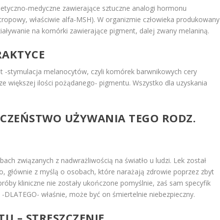
smetyczno-medyczne zawierające sztuczne analogi hormonu
ropowy, właściwie alfa-MSH). W organizmie człowieka produkowany
aływanie na komórki zawierające pigment, dalej zwany melaniną.
RAKTYCE
t -stymulacja melanocytów, czyli komórek barwnikowych cery
ze większej ilości pożądanego- pigmentu. Wszystko dla uzyskania
ECZEŃSTWO UŻYWANIA TEGO RODZ.
ach związanych z nadwrażliwością na światło u ludzi. Lek został
 głównie z myślą o osobach, które narażają zdrowie poprzez zbyt
róby kliniczne nie zostały ukończone pomyślnie, zaś sam specyfik
. -DLATEGO- właśnie, może być on śmiertelnie niebezpieczny.
TU – STRESZCZENIE