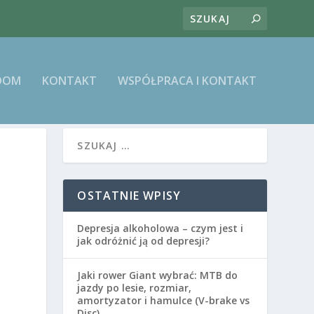
DOM
KONTAKT
WSPÓŁPRACA I KONTAKT
OSTATNIE WPISY
Depresja alkoholowa – czym jest i
jak odróżnić ją od depresji?
Jaki rower Giant wybrać: MTB do
jazdy po lesie, rozmiar,
amortyzator i hamulce (V-brake vs
Disc)