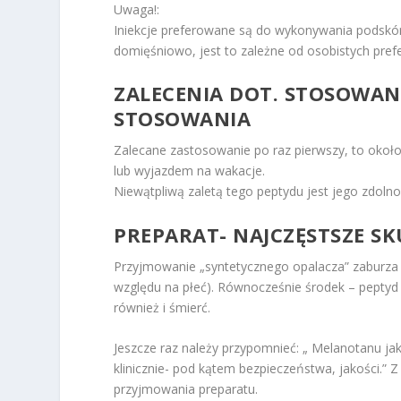
Uwaga!:
Iniekcje preferowane są do wykonywania podskórn
domięśniowo, jest to zależne od osobistych prefe
ZALECENIA DOT. STOSOWANI
STOSOWANIA
Zalecane zastosowanie po raz pierwszy, to okoł
lub wyjazdem na wakacje.
Niewątpliwą zaletą tego peptydu jest jego zdolno
PREPARAT- NAJCZĘSTSZE S
Przyjmowanie „syntetycznego opalacza” zaburza
względu na płeć). Równocześnie środek – peptyd
również i śmierć.
Jeszcze raz należy przypomnieć: „ Melanotanu ja
klinicznie- pod kątem bezpieczeństwa, jakości.”
przyjmowania preparatu.