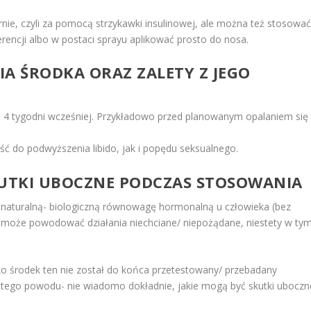
ie, czyli za pomocą strzykawki insulinowej, ale można też stosowa
rencji albo w postaci sprayu aplikować prosto do nosa.
A ŚRODKA ORAZ ZALETY Z JEGO
o 4 tygodni wcześniej. Przykładowo przed planowanym opalaniem się
ść do podwyższenia libido, jak i popędu seksualnego.
KUTKI UBOCZNE PODCZAS STOSOWANIA
 naturalną- biologiczną równowagę hormonalną u człowieka (bez
 może powodować działania niechciane/ niepożądane, niestety w ty
ko środek ten nie został do końca przetestowany/ przebadany
 Z tego powodu- nie wiadomo dokładnie, jakie mogą być skutki uboczn