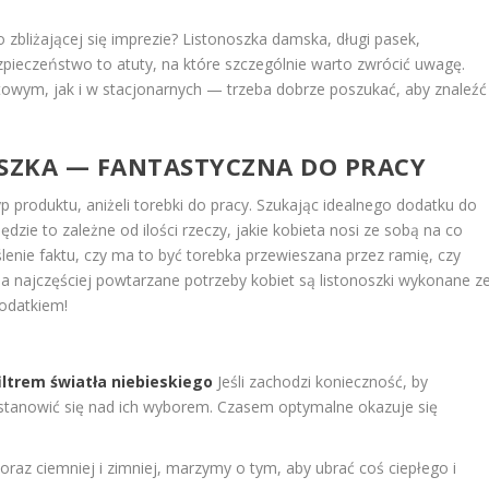
zbliżającej się imprezie? Listonoszka damska, długi pasek,
zpieczeństwo to atuty, na które szczególnie warto zwrócić uwagę.
etowym, jak i w stacjonarnych — trzeba dobrze poszukać, aby znaleźć
SZKA — FANTASTYCZNA DO PRACY
p produktu, aniżeli torebki do pracy. Szukając idealnego dodatku do
dzie to zależne od ilości rzeczy, jakie kobieta nosi ze sobą na co
lenie faktu, czy ma to być torebka przewieszana przez ramię, czy
na najczęściej powtarzane potrzeby kobiet są listonoszki wykonane z
dodatkiem!
iltrem światła niebieskiego
Jeśli zachodzi konieczność, by
stanowić się nad ich wyborem. Czasem optymalne okazuje się
oraz ciemniej i zimniej, marzymy o tym, aby ubrać coś ciepłego i