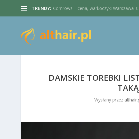
TRENDY:
Cornrows – cena, warkoczyki Warszawa. Cie
DAMSKIE TOREBKI LIS
TAKĄ
Wysłany przez
althair.