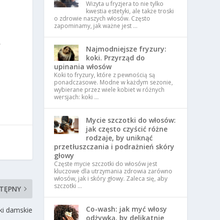
Wizyta u fryzjera to nie tylko
kwestia estetyki, ale także troski
o zdrowie naszych włosów. Często
zapominamy, jak ważne jest …
w
Najmodniejsze fryzury:
koki. Przyrząd do
upinania włosów
Koki to fryzury, które z pewnością są
ponadczasowe. Modne w każdym sezonie,
wybierane przez wiele kobiet w różnych
wersjach: koki …
Mycie szczotki do włosów:
jak często czyścić różne
rodzaje, by uniknąć
przetłuszczania i podrażnień skóry
głowy
Częste mycie szczotki do włosów jest
kluczowe dla utrzymania zdrowia zarówno
włosów, jak i skóry głowy. Zaleca się, aby
szczotki …
TĘPNY
Co-wash: jak myć włosy
ki damskie
odżywką, by delikatnie