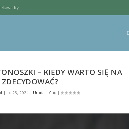
kawa fry...
TONOSZKI – KIEDY WARTO SIĘ NA
 ZDECYDOWAĆ?
pl
|
lut 23, 2024
|
Uroda
|
0
|