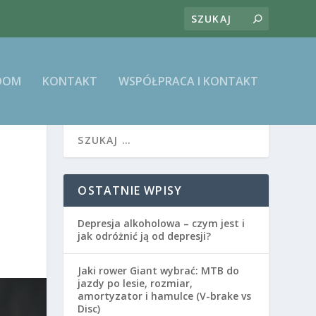
DOM
KONTAKT
WSPÓŁPRACA I KONTAKT
OSTATNIE WPISY
Depresja alkoholowa – czym jest i
jak odróżnić ją od depresji?
Jaki rower Giant wybrać: MTB do
jazdy po lesie, rozmiar,
amortyzator i hamulce (V-brake vs
Disc)