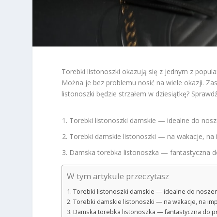
Torebki listonoszki okazują się z jednym z popul
Można je bez problemu nosić na wiele okazji. Zast
listonoszki będzie strzałem w dziesiątkę? Sprawdź
Torebki listonoszki damskie — idealne do nosz
Torebki damskie listonoszki — na wakacje, na
Damska torebka listonoszka — fantastyczna d
W tym artykule przeczytasz
Torebki listonoszki damskie — idealne do noszen
Torebki damskie listonoszki — na wakacje, na im
Damska torebka listonoszka — fantastyczna do p