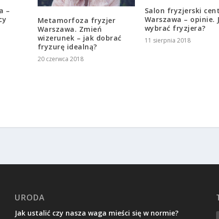
Salon fryzjerski ce
a –
Warszawa – opinie. 
cy
Metamorfoza fryzjer
wybrać fryzjera?
Warszawa. Zmień
wizerunek – jak dobrać
11 sierpnia 2018
fryzurę idealną?
20 czerwca 2018
URODA
Jak ustalić czy nasza waga mieści się w normie?