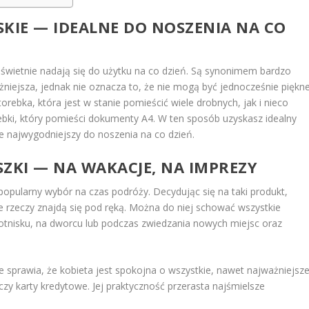
SKIE — IDEALNE DO NOSZENIA NA CO
 świetnie nadają się do użytku na co dzień. Są synonimem bardzo
niejsza, jednak nie oznacza to, że nie mogą być jednocześnie piękn
orebka, która jest w stanie pomieścić wiele drobnych, jak i nieco
ebki, który pomieści dokumenty A4. W ten sposób uzyskasz idealny
e najwygodniejszy do noszenia na co dzień.
ZKI — NA WAKACJE, NA IMPREZY
opularny wybór na czas podróży. Decydując się na taki produkt,
 rzeczy znajdą się pod ręką. Można do niej schować wszystkie
otnisku, na dworcu lub podczas zwiedzania nowych miejsc oraz
e sprawia, że kobieta jest spokojna o wszystkie, nawet najważniejsz
 czy karty kredytowe. Jej praktyczność przerasta najśmielsze