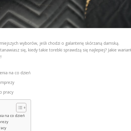
arniejszych wyborów, jeśli chodzi o galanterię skórzaną damską.
anawiasz się, kiedy takie torebki sprawdzą się najlepiej? Jakie warian
!
enia na co dzień
 imprezy
o pracy
ia na co dzień
prezy
racy