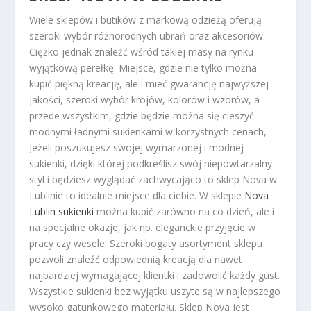
Wiele sklepów i butików z markową odzieżą oferują
szeroki wybór różnorodnych ubrań oraz akcesoriów.
Ciężko jednak znaleźć wśród takiej masy na rynku
wyjątkową perełkę. Miejsce, gdzie nie tylko można
kupić piękną kreację, ale i mieć gwarancję najwyższej
jakości, szeroki wybór krojów, kolorów i wzorów, a
przede wszystkim, gdzie będzie można się cieszyć
modnymi ładnymi sukienkami w korzystnych cenach,
Jeżeli poszukujesz swojej wymarzonej i modnej
sukienki, dzięki której podkreślisz swój niepowtarzalny
styl i będziesz wyglądać zachwycająco to sklep Nova w
Lublinie to idealnie miejsce dla ciebie. W sklepie
Nova
Lublin sukienki
można kupić zarówno na co dzień, ale i
na specjalne okazje, jak np. eleganckie przyjęcie w
pracy czy wesele. Szeroki bogaty asortyment sklepu
pozwoli znaleźć odpowiednią kreacją dla nawet
najbardziej wymagającej klientki i zadowolić każdy gust.
Wszystkie sukienki bez wyjątku uszyte są w najlepszego
wysoko gatunkowego materiału. Sklep Nova jest