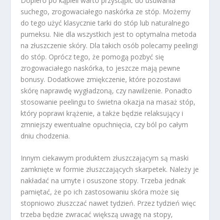
Dopiero po kąpieli warto przystąpić do usuwania
suchego, zrogowaciałego naskórka ze stóp. Możemy
do tego użyć klasycznie tarki do stóp lub naturalnego
pumeksu. Nie dla wszystkich jest to optymalna metoda
na złuszczenie skóry. Dla takich osób polecamy peelingi
do stóp. Oprócz tego, że pomogą pozbyć się
zrogowaciałego naskórka, to jeszcze mają pewne
bonusy. Dodatkowe zmiękczenie, które pozostawi
skórę naprawdę wygładzoną, czy nawilżenie. Ponadto
stosowanie peelingu to świetna okazja na masaż stóp,
który poprawi krążenie, a także będzie relaksujący i
zmniejszy ewentualne opuchnięcia, czy ból po całym
dniu chodzenia.
Innym ciekawym produktem złuszczającym są maski
zamknięte w formie złuszczających skarpetek. Należy je
nakładać na umyte i osuszone stopy. Trzeba jednak
pamiętać, że po ich zastosowaniu skóra może się
stopniowo złuszczać nawet tydzień. Przez tydzień więc
trzeba będzie zwracać większą uwagę na stopy,