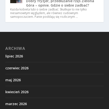
Dobry fryzjer, przedłużanie rzęs Zielona
Góra – opinie. Gdzie o siebie zadbać?
Każda kobieta lubi o siebie zadbać. Skutkuje to nie tylko
niesamowitym wyglądem, ale również cudownym
samopoczuciem. Panie poddają się rozlicznym …
ARCHIWA
lipiec 2026
czerwiec 2026
maj 2026
kwiecień 2026
marzec 2026