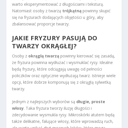
warto eksperymentować z długościami i teksturą.
Natomiast osoby z twarzą
trójkątną
powinny skupić
się na fryzurach dodających objętości u góry, aby
zbalansować proporcje twarzy.
JAKIE FRYZURY PASUJĄ DO
TWARZY OKRĄGŁEJ?
Osoby z
okrągłą twarzą
powinny kierować się zasadą,
że fryzura powinna wydłużać i wysmuklać rysy. Idealne
będą fryzury, które odciągają uwagę od pełności
policzków oraz optycznie wydłużają twarz. Istnieje wiele
opcji, które dobrze komponują się z okrągłą sylwetką
twarzy.
Jednym z najlepszych wyborów są
długie, proste
włosy
. Taka fryzura tworzy iluzję długości i
zdecydowanie wysmukla rysy. Mikroskórki atutem będą
także delikatne, falujące włosy, które wprowadzą ruch,
ale warto unikać zbyt mocnych loków, które mogą