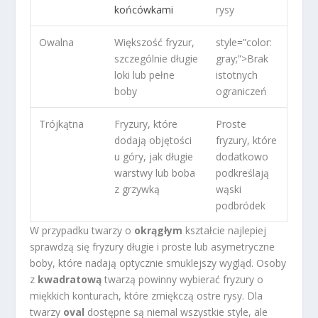
końcówkami
rysy
Owalna
Większość fryzur,
style=”color:
szczególnie długie
gray;”>Brak
loki lub pełne
istotnych
boby
ograniczeń
Trójkątna
Fryzury, które
Proste
dodają objętości
fryzury, które
u góry, jak długie
dodatkowo
warstwy lub boba
podkreślają
z grzywką
wąski
podbródek
W przypadku twarzy o
okrągłym
kształcie najlepiej
sprawdzą się fryzury długie i proste lub asymetryczne
boby, które nadają optycznie smuklejszy wygląd. Osoby
z
kwadratową
twarzą powinny wybierać fryzury o
miękkich konturach, które zmiękczą ostre rysy. Dla
twarzy
oval
dostępne są niemal wszystkie style, ale