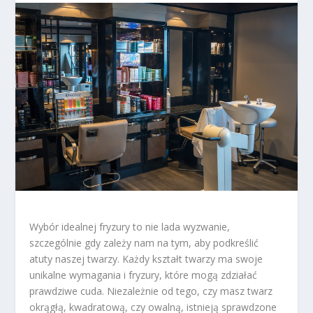
Wybór idealnej fryzury to nie lada wyzwanie,
szczególnie gdy zależy nam na tym, aby podkreślić
atuty naszej twarzy. Każdy kształt twarzy ma swoje
unikalne wymagania i fryzury, które mogą zdziałać
prawdziwe cuda. Niezależnie od tego, czy masz twarz
okrągłą, kwadratową, czy owalną, istnieją sprawdzone