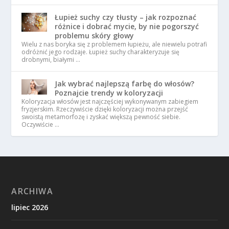
Łupież suchy czy tłusty – jak rozpoznać
różnice i dobrać mycie, by nie pogorszyć
problemu skóry głowy
Wielu z nas boryka się z problemem łupieżu, ale niewielu potrafi
odróżnić jego rodzaje. Łupież suchy charakteryzuje się
drobnymi, białymi …
Jak wybrać najlepszą farbę do włosów?
Poznajcie trendy w koloryzacji
Koloryzacja włosów jest najczęściej wykonywanym zabiegiem
fryzjerskim. Rzeczywiście dzięki koloryzacji można przejść
swoistą metamorfozę i zyskać większą pewność siebie.
Oczywiście …
ARCHIWA
lipiec 2026