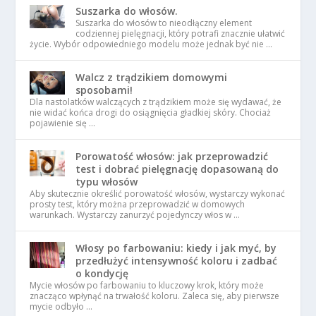
Suszarka do włosów.
Suszarka do włosów to nieodłączny element
codziennej pielęgnacji, który potrafi znacznie ułatwić
życie. Wybór odpowiedniego modelu może jednak być nie …
Walcz z trądzikiem domowymi
sposobami!
Dla nastolatków walczących z trądzikiem może się wydawać, że
nie widać końca drogi do osiągnięcia gładkiej skóry. Chociaż
pojawienie się …
Porowatość włosów: jak przeprowadzić
test i dobrać pielęgnację dopasowaną do
typu włosów
Aby skutecznie określić porowatość włosów, wystarczy wykonać
prosty test, który można przeprowadzić w domowych
warunkach. Wystarczy zanurzyć pojedynczy włos w …
Włosy po farbowaniu: kiedy i jak myć, by
przedłużyć intensywność koloru i zadbać
o kondycję
Mycie włosów po farbowaniu to kluczowy krok, który może
znacząco wpłynąć na trwałość koloru. Zaleca się, aby pierwsze
mycie odbyło …