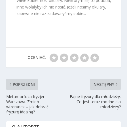
Wiele kobiet nosi okulary. Niektórym się to podoba,
inne wolałyby ich nie nosić. Jeżeli nosimy okulary,
zapewne nie raz zadawałyśmy sobie...
OCENIAĆ:
POPRZEDNI
NASTĘPNY
Metamorfoza fryzjer
Fajne fryzury dla młodzieży.
Warszawa. Zmień
Co jest teraz modne dla
wizerunek – jak dobrać
młodzieży?
fryzurę idealną?