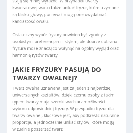
stają się mniej wyraźne. W przypadku twarzy
kwadratowej warto także unikać fryzur, które trzymane
są blisko głowy, ponieważ mogą one uwydatniać
kanciastość owalu.
Ostateczny wybór fryzury powinien być zgodny z
osobistymi preferencjami i stylem, ale dobrze dobrana
fryzura może znacząco wpłynąć na ogólny wygląd oraz
harmonię rysów twarzy.
JAKIE FRYZURY PASUJĄ DO
TWARZY OWALNEJ?
Twarz owalna uznawana jest za jeden z najbardziej
uniwersalnych kształtów, dzięki czemu osoby z takim
typem twarzy mają szeroki wachlarz możliwości
wyboru odpowiedniej fryzury. W przypadku fryzur dla
twarzy owalnej, kluczowe jest, aby podkreślić naturalne
proporcje, a jednocześnie unikać stylów, które mogą
wizualnie poszerzać twarz.