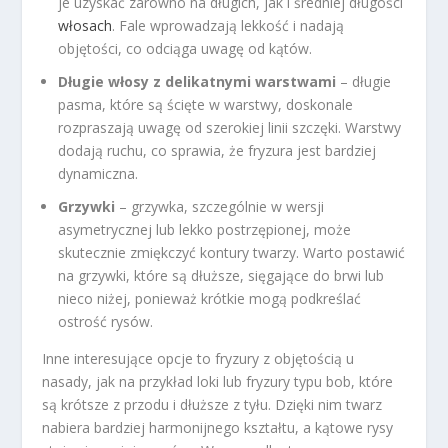
je uzyskać zarówno na długich, jak i średniej długości
włosach
. Fale wprowadzają lekkość i nadają
objętości, co odciąga uwagę od kątów.
Długie włosy z delikatnymi warstwami
– długie
pasma, które są ścięte w warstwy, doskonale
rozpraszają uwagę od szerokiej linii szczęki. Warstwy
dodają ruchu, co sprawia, że fryzura jest bardziej
dynamiczna.
Grzywki
– grzywka, szczególnie w wersji
asymetrycznej lub lekko postrzępionej, może
skutecznie zmiękczyć kontury twarzy. Warto postawić
na grzywki, które są dłuższe, sięgające do brwi lub
nieco niżej, ponieważ krótkie mogą podkreślać
ostrość rysów.
Inne interesujące opcje to fryzury z objętością u
nasady, jak na przykład loki lub fryzury typu bob, które
są krótsze z przodu i dłuższe z tyłu. Dzięki nim twarz
nabiera bardziej harmonijnego kształtu, a kątowe rysy