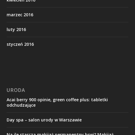
marzec 2016
luty 2016
styczeń 2016
URODA
Acai berry 900 opinie, green coffee plus: tabletki
odchudzające
Day spa – salon urody w Warszawie
Na ile starcza makijaż permanentny brwi? Makijaż