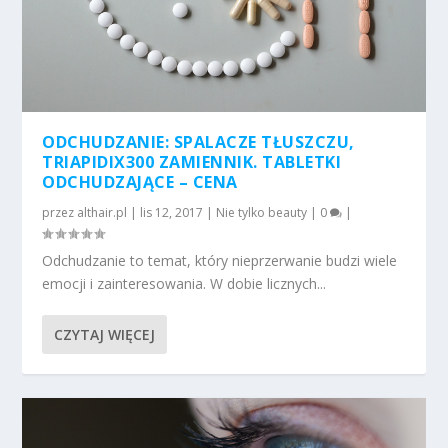
ODCHUDZANIE: SPALACZE TŁUSZCZU,
TRIAPIDIX300 ZAMIENNIK. TABLETKI
ODCHUDZAJĄCE – CENA
przez
althair.pl
|
lis 12, 2017
|
Nie tylko beauty
|
0
|
Odchudzanie to temat, który nieprzerwanie budzi wiele
emocji i zainteresowania. W dobie licznych...
CZYTAJ WIĘCEJ