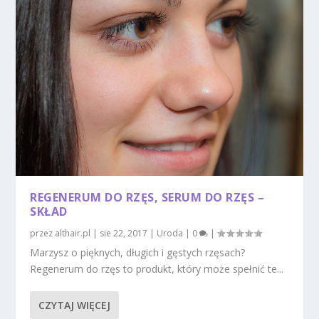
REGENERUM DO RZĘS, SERUM DO RZĘS –
SKŁAD
przez
althair.pl
|
sie 22, 2017
|
Uroda
|
0
|
Marzysz o pięknych, długich i gęstych rzęsach?
Regenerum do rzęs to produkt, który może spełnić te...
CZYTAJ WIĘCEJ