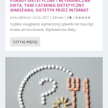
PORADY DIETETYCZNE – BŁYSKAWICZNA
DIETA. TANI CATERING DIETETYCZNY
WARSZAWA, DIETETYK PRZEZ INTERNET
przez
althair.pl
|
lis 22, 2017
|
Zdrowie
|
0
|
Szybkie osiągnięcie wymarzonej sylwetki nie musi być
trudne ani kosztowne. Błyskawiczne diety...
CZYTAJ WIĘCEJ