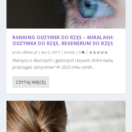
RANKING ODŻYWEK DO RZĘS – MIRALASH:
ODŻYWKA DO RZĘS, REGENERUM DO RZĘS
przez
althair.pl
|
wrz 2, 2017
|
Uroda
|
0
|
Marzysz o dłuższych i gęstszych rzęsach, które będą
przyciągać spojrzenia? W 2023 roku rynek...
CZYTAJ WIĘCEJ