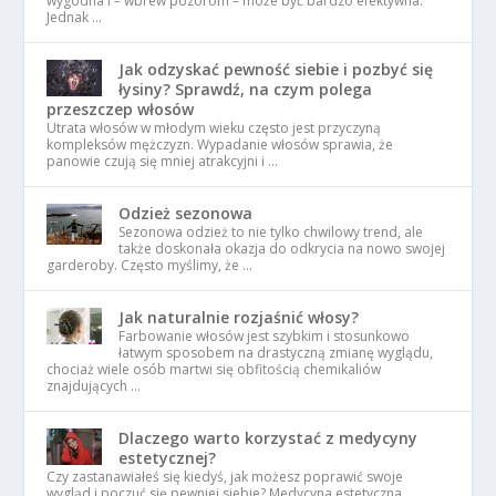
wygodna i – wbrew pozorom – może być bardzo efektywna.
Jednak …
Jak odzyskać pewność siebie i pozbyć się
łysiny? Sprawdź, na czym polega
przeszczep włosów
Utrata włosów w młodym wieku często jest przyczyną
kompleksów mężczyzn. Wypadanie włosów sprawia, że
panowie czują się mniej atrakcyjni i …
Odzież sezonowa
Sezonowa odzież to nie tylko chwilowy trend, ale
także doskonała okazja do odkrycia na nowo swojej
garderoby. Często myślimy, że …
Jak naturalnie rozjaśnić włosy?
Farbowanie włosów jest szybkim i stosunkowo
łatwym sposobem na drastyczną zmianę wyglądu,
chociaż wiele osób martwi się obfitością chemikaliów
znajdujących …
Dlaczego warto korzystać z medycyny
estetycznej?
Czy zastanawiałeś się kiedyś, jak możesz poprawić swoje
wygląd i poczuć się pewniej siebie? Medycyna estetyczna