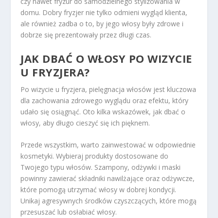
czy nawet fryzur do samodzielnego stylizowania w
domu. Dobry fryzjer nie tylko odmieni wygląd klienta,
ale również zadba o to, by jego włosy były zdrowe i
dobrze się prezentowały przez długi czas.
JAK DBAĆ O WŁOSY PO WIZYCIE
U FRYZJERA?
Po wizycie u fryzjera, pielęgnacja włosów jest kluczowa
dla zachowania zdrowego wyglądu oraz efektu, który
udało się osiągnąć. Oto kilka wskazówek, jak dbać o
włosy, aby długo cieszyć się ich pięknem.
Przede wszystkim, warto zainwestować w odpowiednie
kosmetyki. Wybieraj produkty dostosowane do
Twojego typu włosów. Szampony, odżywki i maski
powinny zawierać składniki nawilżające oraz odżywcze,
które pomogą utrzymać włosy w dobrej kondycji.
Unikaj agresywnych środków czyszczących, które mogą
przesuszać lub osłabiać włosy.