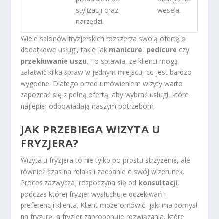
stylizacji oraz
wesela.
narzędzi.
Wiele salonów fryzjerskich rozszerza swoją ofertę o
dodatkowe usługi, takie jak
manicure
,
pedicure
czy
przekłuwanie uszu
. To sprawia, że klienci mogą
załatwić kilka spraw w jednym miejscu, co jest bardzo
wygodne. Dlatego przed umówieniem wizyty warto
zapoznać się z pełną ofertą, aby wybrać usługi, które
najlepiej odpowiadają naszym potrzebom.
JAK PRZEBIEGA WIZYTA U
FRYZJERA?
Wizyta u fryzjera to nie tylko po prostu strzyżenie, ale
również czas na relaks i zadbanie o swój wizerunek.
Proces zazwyczaj rozpoczyna się od
konsultacji
,
podczas której fryzjer wysłuchuje oczekiwań i
preferencji klienta. Klient może omówić, jaki ma pomysł
na fryzurę, a fryzjer zaproponuje rozwiązania, które