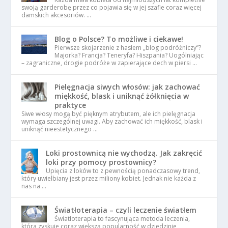
swoją garderobę przez co pojawia się w jej szafie coraz więcej
damskich akcesoriów. …
Blog o Polsce? To możliwe i ciekawe!
Pierwsze skojarzenie z hasłem „blog podróżniczy”?
Majorka? Francja? Teneryfa? Hiszpania? Uogólniając
– zagraniczne, drogie podróże w zapierające dech w piersi …
Pielęgnacja siwych włosów: jak zachować
miękkość, blask i uniknąć żółknięcia w
praktyce
Siwe włosy mogą być pięknym atrybutem, ale ich pielęgnacja
wymaga szczególnej uwagi. Aby zachować ich miękkość, blask i
uniknąć nieestetycznego …
Loki prostownicą nie wychodzą. Jak zakręcić
loki przy pomocy prostownicy?
Upięcia z loków to z pewnością ponadczasowy trend,
który uwielbiany jest przez miliony kobiet. Jednak nie każda z
nas na …
Światłoterapia – czyli leczenie światłem
Światłoterapia to fascynująca metoda leczenia,
która zyskuje coraz większą popularność w dziedzinie