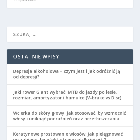
OSTATNIE WPISY
Depresja alkoholowa – czym jest i jak odróżnić ją
od depresji?
Jaki rower Giant wybrać: MTB do jazdy po lesie,
rozmiar, amortyzator i hamulce (V-brake vs Disc)
Wcierka do skóry głowy: jak stosować, by wzmocnić
włosy i uniknąć podrażnień oraz przetłuszczania
Keratynowe prostowanie włosów: jak pielęgnować
po zabiegu, by efekt utrzymać dłużej niż 2