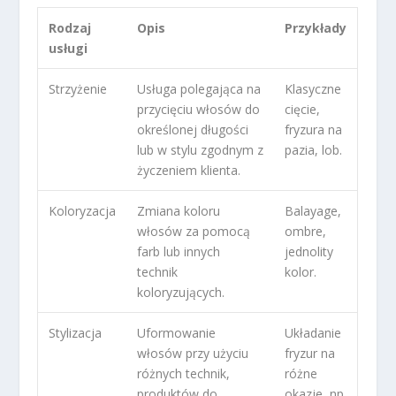
Rodzaj
Opis
Przykłady
usługi
Strzyżenie
Usługa polegająca na
Klasyczne
przycięciu włosów do
cięcie,
określonej długości
fryzura na
lub w stylu zgodnym z
pazia, lob.
życzeniem klienta.
Koloryzacja
Zmiana koloru
Balayage,
włosów za pomocą
ombre,
farb lub innych
jednolity
technik
kolor.
koloryzujących.
Stylizacja
Uformowanie
Układanie
włosów przy użyciu
fryzur na
różnych technik,
różne
produktów do
okazje, np.