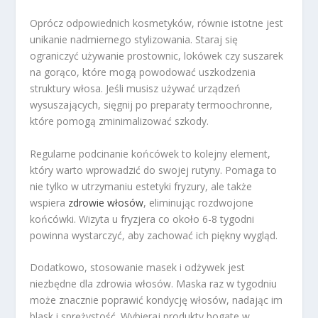
Oprócz odpowiednich kosmetyków, równie istotne jest
unikanie nadmiernego stylizowania. Staraj się
ograniczyć używanie prostownic, lokówek czy suszarek
na gorąco, które mogą powodować uszkodzenia
struktury włosa. Jeśli musisz używać urządzeń
wysuszających, sięgnij po preparaty termoochronne,
które pomogą zminimalizować szkody.
Regularne podcinanie końcówek to kolejny element,
który warto wprowadzić do swojej rutyny. Pomaga to
nie tylko w utrzymaniu estetyki fryzury, ale także
wspiera
zdrowie włosów
, eliminując rozdwojone
końcówki. Wizyta u fryzjera co około 6-8 tygodni
powinna wystarczyć, aby zachować ich piękny wygląd.
Dodatkowo, stosowanie masek i odżywek jest
niezbędne dla zdrowia włosów. Maska raz w tygodniu
może znacznie poprawić kondycję włosów, nadając im
blask i sprężystość. Wybieraj produkty bogate w