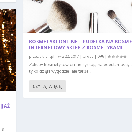
KOSMETYKI ONLINE – PUDEŁKA NA KOSME
INTERNETOWY SKLEP Z KOSMETYKAMI
przez
althair.pl
|
wrz 22, 2017
|
Uroda
|
0
|
Zakupy kosmetyków online zyskują na popularności, a
tylko dzięki wygodzie, ale także...
CZYTAJ WIĘCEJ
IJAŻ
, a