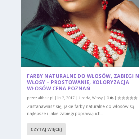
FARBY NATURALNE DO WŁOSÓW, ZABIEGI 
WŁOSY – PROSTOWANIE, KOLORYZACJA
WŁOSÓW CENA POZNAŃ
przez
althair.pl
|
lis 2, 2017
|
Uroda
,
Włosy
|
0
|
Zastanawiasz się, jakie farby naturalne do włosów są
najlepsze i jakie zabiegi poprawią ich...
CZYTAJ WIĘCEJ