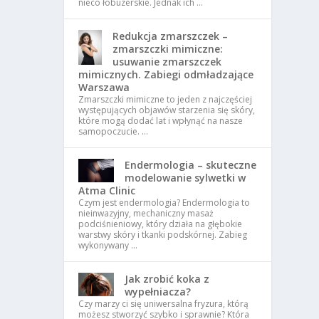
nieco łobuzerskie. Jednak ich …
Redukcja zmarszczek –
zmarszczki mimiczne:
usuwanie zmarszczek
mimicznych. Zabiegi odmładzające
Warszawa
Zmarszczki mimiczne to jeden z najczęściej
występujących objawów starzenia się skóry,
które mogą dodać lat i wpłynąć na nasze
samopoczucie. …
Endermologia – skuteczne
modelowanie sylwetki w
Atma Clinic
Czym jest endermologia? Endermologia to
nieinwazyjny, mechaniczny masaż
podciśnieniowy, który działa na głębokie
warstwy skóry i tkanki podskórnej. Zabieg
wykonywany …
Jak zrobić koka z
wypełniacza?
Czy marzy ci się uniwersalna fryzura, którą
możesz stworzyć szybko i sprawnie? Która