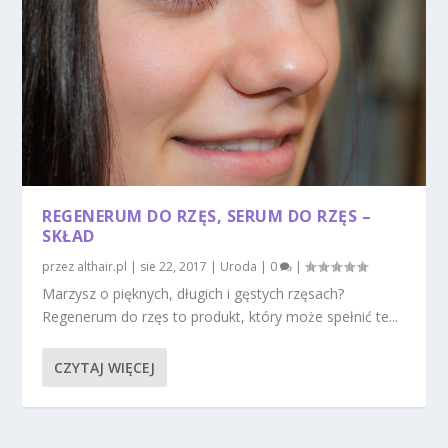
REGENERUM DO RZĘS, SERUM DO RZĘS –
SKŁAD
przez
althair.pl
|
sie 22, 2017
|
Uroda
|
0
|
Marzysz o pięknych, długich i gęstych rzęsach?
Regenerum do rzęs to produkt, który może spełnić te...
CZYTAJ WIĘCEJ