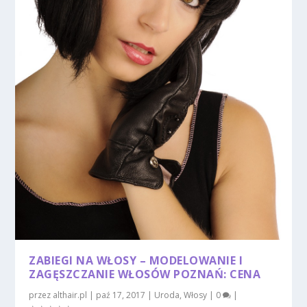
ZABIEGI NA WŁOSY – MODELOWANIE I
ZAGĘSZCZANIE WŁOSÓW POZNAŃ: CENA
przez
althair.pl
|
paź 17, 2017
|
Uroda
,
Włosy
|
0
|