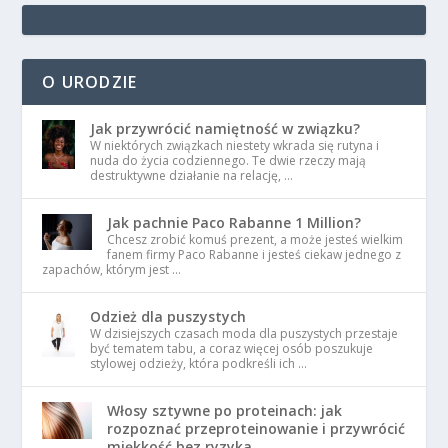
O URODZIE
Jak przywrócić namiętność w związku?
W niektórych związkach niestety wkrada się rutyna i
nuda do życia codziennego. Te dwie rzeczy mają
destruktywne działanie na relację, …
Jak pachnie Paco Rabanne 1 Million?
Chcesz zrobić komuś prezent, a może jesteś wielkim
fanem firmy Paco Rabanne i jesteś ciekaw jednego z
zapachów, którym jest …
Odzież dla puszystych
W dzisiejszych czasach moda dla puszystych przestaje
być tematem tabu, a coraz więcej osób poszukuje
stylowej odzieży, która podkreśli ich …
Włosy sztywne po proteinach: jak
rozpoznać przeproteinowanie i przywrócić
miękkość bez ryzyka