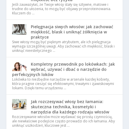
Jeśli zauważyłaś, że Twoje włosy stały się sztywne, matowe i
trudne do ułożenia, to mogą być objawy przeproteinowania.
Kluczem do …
Pielęgnacja siwych włosów: jak zachować
miękkość, blask i uniknąć żółknięcia w
praktyce
Siwe włosy mogą być pięknym atrybutem, ale ich pielęgnacja
wymaga szczególnej uwagi. Aby zachować ich miękkość, blask i
uniknąć nieestetycznego …
Kompletny przewodnik po lokówkach: Jak
wybrać, używać i dbać o narzędzie do
perfekcyjnych loków
Lokówka to niezbędne narzędzie w arsenale każdej kobiety,
która pragnie cieszyć się efektownymi, trwałymi i zjawiskowymi
lokami. Dzięki temu urządzeniu …
Jak rozczesywać włosy bez łamania:
skuteczna technika, kosmetyki i
narzędzia dla każdego rodzaju włosów
Rozczesywanie włosów może wydawać się prostą czynnością,
ale niewłaściwe podejście często prowadzi do ich łamania. Aby
uniknąć uszkodzeń, kluczowe jest …