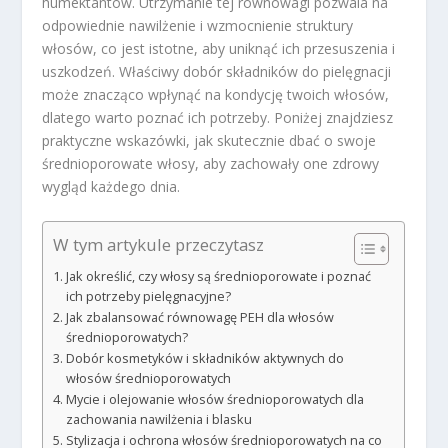
humektantów. Utrzymanie tej równowagi pozwala na
odpowiednie nawilżenie i wzmocnienie struktury
włosów, co jest istotne, aby uniknąć ich przesuszenia i
uszkodzeń. Właściwy dobór składników do pielęgnacji
może znacząco wpłynąć na kondycję twoich włosów,
dlatego warto poznać ich potrzeby. Poniżej znajdziesz
praktyczne wskazówki, jak skutecznie dbać o swoje
średnioporowate włosy, aby zachowały one zdrowy
wygląd każdego dnia.
W tym artykule przeczytasz
Jak określić, czy włosy są średnioporowate i poznać
ich potrzeby pielęgnacyjne?
Jak zbalansować równowagę PEH dla włosów
średnioporowatych?
Dobór kosmetyków i składników aktywnych do
włosów średnioporowatych
Mycie i olejowanie włosów średnioporowatych dla
zachowania nawilżenia i blasku
Stylizacja i ochrona włosów średnioporowatych na co