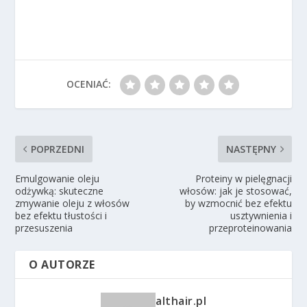
OCENIAĆ:
POPRZEDNI
NASTĘPNY
Emulgowanie oleju
Proteiny w pielęgnacji
odżywką: skuteczne
włosów: jak je stosować,
zmywanie oleju z włosów
by wzmocnić bez efektu
bez efektu tłustości i
usztywnienia i
przesuszenia
przeproteinowania
O AUTORZE
althair.pl