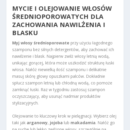
MYCIE I OLEJOWANIE WŁOSÓW
ŚREDNIOPOROWATYCH DLA
ZACHOWANIA NAWILŻENIA I
BLASKU
Myj włosy średnioporowate
przy użyciu łagodnego
szamponu bez silnych detergentów, aby zachować ich
nawilżenie i blask. Najpierw zwilż włosy letnią wodą,
unikając gorącej, która może uszkodzić strukturę łuski
włosa. Nałóż niewielką ilość szamponu i delikatnie
masuj skórę głowy opuszkami palców. Dokładnie
spłucz szampon letnią lub chłodną wodą, co pomoże
zamknąć łuski. Raz w tygodniu zastosuj szampon
oczyszczający, aby usunąć nadmiar produktów
stylizacyjnych.
Olejowanie to kluczowy krok w pielęgnacji. Wybierz olej
taki jak
arganowy
,
jojoba
lub
makadamia
. Nałóż go
na suche lub lekko zwilżone włosy, szczególnie na