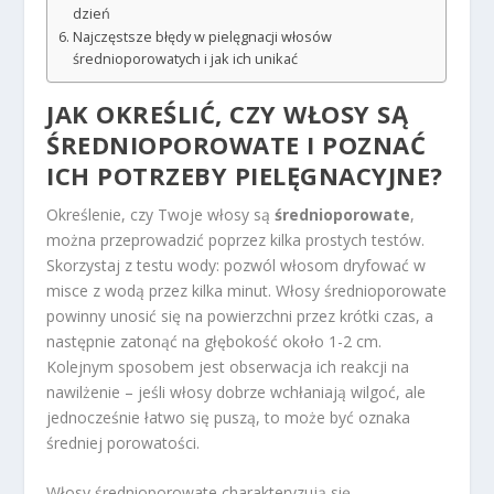
dzień
Najczęstsze błędy w pielęgnacji włosów
średnioporowatych i jak ich unikać
JAK OKREŚLIĆ, CZY WŁOSY SĄ
ŚREDNIOPOROWATE I POZNAĆ
ICH POTRZEBY PIELĘGNACYJNE?
Określenie, czy Twoje włosy są
średnioporowate
,
można przeprowadzić poprzez kilka prostych testów.
Skorzystaj z testu wody: pozwól włosom dryfować w
misce z wodą przez kilka minut. Włosy średnioporowate
powinny unosić się na powierzchni przez krótki czas, a
następnie zatonąć na głębokość około 1-2 cm.
Kolejnym sposobem jest obserwacja ich reakcji na
nawilżenie – jeśli włosy dobrze wchłaniają wilgoć, ale
jednocześnie łatwo się puszą, to może być oznaka
średniej porowatości.
Włosy średnioporowate charakteryzują się