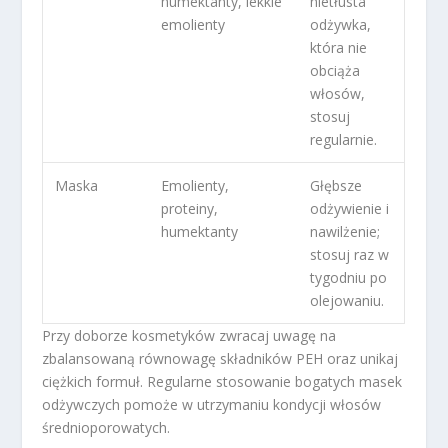
humektanty, lekkie
nietłusta
emolienty
odżywka,
która nie
obciąża
włosów,
stosuj
regularnie.
Maska
Emolienty,
Głębsze
proteiny,
odżywienie i
humektanty
nawilżenie;
stosuj raz w
tygodniu po
olejowaniu.
Przy doborze kosmetyków zwracaj uwagę na
zbalansowaną równowagę składników PEH oraz unikaj
ciężkich formuł. Regularne stosowanie bogatych masek
odżywczych pomoże w utrzymaniu kondycji włosów
średnioporowatych.