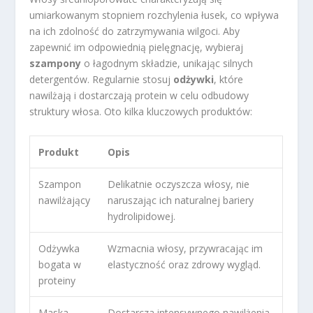
umiarkowanym stopniem rozchylenia łusek, co wpływa
na ich zdolność do zatrzymywania wilgoci. Aby
zapewnić im odpowiednią pielęgnację, wybieraj
szampony
o łagodnym składzie, unikając silnych
detergentów. Regularnie stosuj
odżywki
, które
nawilżają i dostarczają protein w celu odbudowy
struktury włosa. Oto kilka kluczowych produktów:
Produkt
Opis
Szampon
Delikatnie oczyszcza włosy, nie
nawilżający
naruszając ich naturalnej bariery
hydrolipidowej.
Odżywka
Wzmacnia włosy, przywracając im
bogata w
elastyczność oraz zdrowy wygląd.
proteiny
Maska
Dostarcza intensywnego nawilżenia,