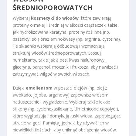
ŚREDNIOPOROWATYCH
Wybieraj
kosmetyki do włosów
, które zawierają
proteiny o małej i średniej wielkości cząsteczek, takie
jak hydrolizowana keratyna, proteiny roślinne (np.
pszenicy, soi) oraz aminokwasy (np. arginina, cysteina).
Te składniki wspierają odbudowę i wzmacniają
strukturę włosów średnioporowatych. Stosuj
humektanty, takie jak aloes, kwas hialuronowy,
gliceryna, pantenol, mocznik i fruktoza, aby nawilżać i
zatrzymywać wilgoć w swoich włosach.
Dzięki
emolientom
w postaci olejów (np. olej z
awokado, jojoba, arganowy) zapewnisz włosom
natłuszczenie i wygładzenie. Wybieraj także lekkie
silikony (np. cyclohexasiloxane, dimethicone copolyol),
które wygładzają i domykają łuski włosa, zapobiegając
utracie wilgoci. Pamiętaj jednak, by używać ich w
niewielkich ilościach, aby uniknąć obciążenia włosów.