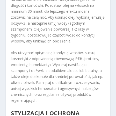
długość i końcówki. Pozostaw olej na włosach na
minimum 30 minut; dla lepszego efektu można
zostawić na całą noc. Aby usunąć olej, wykonaj emulsję
odżywką, a następnie umyj włosy łagodnym
szamponem. Olejowanie powtarzaj 1-2 razy w
tygodniu, dostosowując częstotliwość do kondycji
włosów, aby uniknąć ich obciążenia.
Aby utrzymać optymalną kondycję włosów, stosuj
kosmetyki z odpowiednią równowagą
PEH
(proteiny,
emolienty, humektanty). Wybieraj nawilżające
szampony i odżywki z dodatkiem aloesu lub betainy, a
także oleje doskonałe dla średniej porowatości, jak np.
oliwa z oliwek. Pamiętaj o delikatnym rozczesywaniu,
unikaj wysokich temperatur i agresywnych zabiegów
chemicznych, oraz regularnie używaj produktów
regenerujących.
STYLIZACJA I
OCHRONA