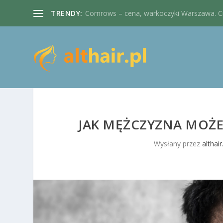
TRENDY:
Cornrows – cena, warkoczyki Warszawa. Cie
JAK MĘŻCZYZNA MOŻE
Wysłany przez
althair