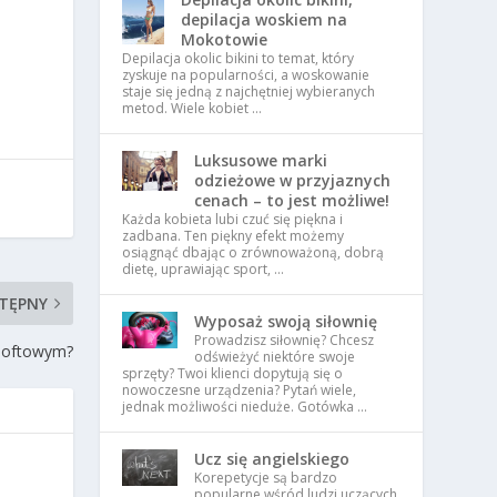
depilacja woskiem na
Mokotowie
Depilacja okolic bikini to temat, który
zyskuje na popularności, a woskowanie
staje się jedną z najchętniej wybieranych
metod. Wiele kobiet …
Luksusowe marki
odzieżowe w przyjaznych
cenach – to jest możliwe!
Każda kobieta lubi czuć się piękna i
zadbana. Ten piękny efekt możemy
osiągnąć dbając o zrównoważoną, dobrą
dietę, uprawiając sport, …
TĘPNY
Wyposaż swoją siłownię
Prowadzisz siłownię? Chcesz
 loftowym?
odświeżyć niektóre swoje
sprzęty? Twoi klienci dopytują się o
nowoczesne urządzenia? Pytań wiele,
jednak możliwości nieduże. Gotówka …
Ucz się angielskiego
Korepetycje są bardzo
popularne wśród ludzi uczących