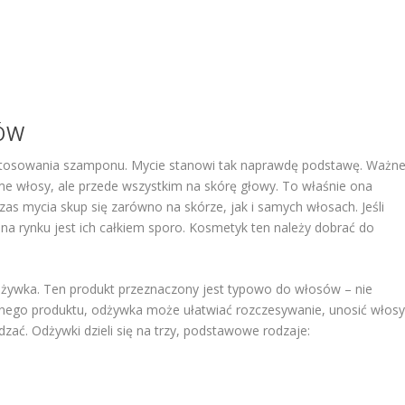
SÓW
 stosowania szamponu. Mycie stanowi tak naprawdę podstawę. Ważn
ame włosy, ale przede wszystkim na skórę głowy. To właśnie ona
czas mycia skup się zarówno na skórze, jak i samych włosach. Jeśli
 rynku jest ich całkiem sporo. Kosmetyk ten należy dobrać do
dżywka. Ten produkt przeznaczony jest typowo do włosów – nie
etnego produktu, odżywka może ułatwiać rozczesywanie, unosić włos
dzać. Odżywki dzieli się na trzy, podstawowe rodzaje: