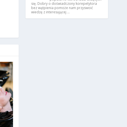
się. Dobry o doświadczony korepetytora
bez wątpienia pomoże nam przyswoić
wiedzę z interesującej …