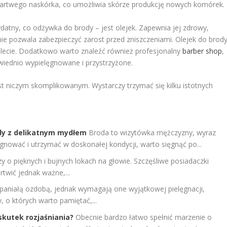
artwego naskórka, co umożliwia skórze produkcję nowych komórek.
atny, co odżywka do brody – jest olejek. Zapewnia jej zdrowy,
nie pozwala zabezpieczyć zarost przed zniszczeniami. Olejek do brod
alecie. Dodatkowo warto znaleźć również profesjonalny
barber shop
,
iednio wypielęgnowane i przystrzyżone.
st niczym skomplikowanym. Wystarczy trzymać się kilku istotnych
ody z delikatnym mydłem
Broda to wizytówka mężczyzny, wyraz
ęgnować i utrzymać w doskonałej kondycji, warto sięgnąć po...
y o pięknych i bujnych lokach na głowie. Szczęśliwe posiadaczki
twić jednak ważne,...
paniałą ozdobą, jednak wymagają one wyjątkowej pielęgnacji,
, o których warto pamiętać,...
skutek rozjaśniania?
Obecnie bardzo łatwo spełnić marzenie o