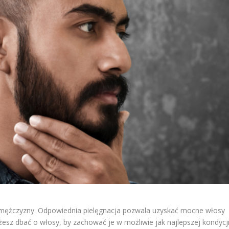
ty mężczyzny. Odpowiednia pielęgnacja pozwala uzyskać mocne włosy
żesz dbać o włosy, by zachować je w możliwie jak najlepszej kondycji