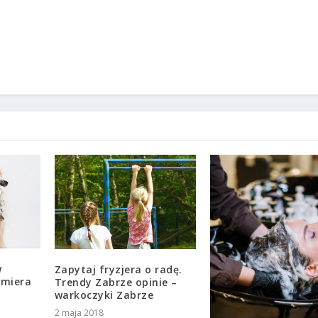
w
Zapytaj fryzjera o radę.
umiera
Trendy Zabrze opinie –
warkoczyki Zabrze
2 maja 2018