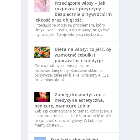
Przeciążone włosy – jak
rozpoznać przyczyny i
bezpiecznie przywrócić im
lekkość oraz objętość
y
Przeciążone włosy są problemem, który
dotyka wiele osób, a ich objawy mogą być
mylące. Jeśli Twoje włosy są ciężkie u …
Dieta na włosy: co jeść, by
wzmocnić cebulki i
poprawić ich kondycję
Zdrowe włosy zaczynają się od
odpowiedniej diety. Kluczowe składniki
odżywcze, takie jak białka, witaminy A, C, E
oraz minerały jak …
Zabiegi kosmetyczne –
medycyna estetyczna,
pedicure, manicure Lublin
Zabiegi kosmetyczne to temat, który zyskuje
na popularności, a ich różnorodność może
przyprawić o zawrót głowy. W Lublinie
mamy dostęp …
Depilacja okolic bikini,