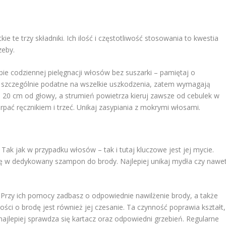
 te trzy składniki. Ich ilość i częstotliwość stosowania to kwestia
zeby.
obie codziennej pielęgnacji włosów bez suszarki – pamiętaj o
szczególnie podatne na wszelkie uszkodzenia, zatem wymagają
 20 cm od głowy, a strumień powietrza kieruj zawsze od cebulek w
pać ręcznikiem i trzeć. Unikaj zasypiania z mokrymi włosami.
ak jak w przypadku włosów – tak i tutaj kluczowe jest jej mycie.
ę w dedykowany szampon do brody. Najlepiej unikaj mydła czy nawe
 Przy ich pomocy zadbasz o odpowiednie nawilżenie brody, a także
ci o brodę jest również jej czesanie. Ta czynność poprawia kształt,
ajlepiej sprawdza się kartacz oraz odpowiedni grzebień. Regularne