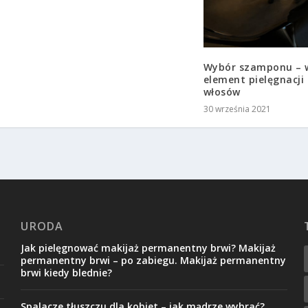
Wybór szamponu – 
element pielęgnacji
włosów
30 września 2021
URODA
Jak pielęgnować makijaż permanentny brwi? Makijaż
permanentny brwi – po zabiegu. Makijaż permanentny
brwi kiedy blednie?
Spalacze tłuszczu dla kobiet – jak mądrze wybrać?