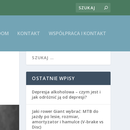
DOM
KONTAKT
WSPÓŁPRACA I KONTAKT
OSTATNIE WPISY
Depresja alkoholowa – czym jest i
jak odróżnić ją od depresji?
Jaki rower Giant wybrać: MTB do
jazdy po lesie, rozmiar,
amortyzator i hamulce (V-brake vs
Disc)