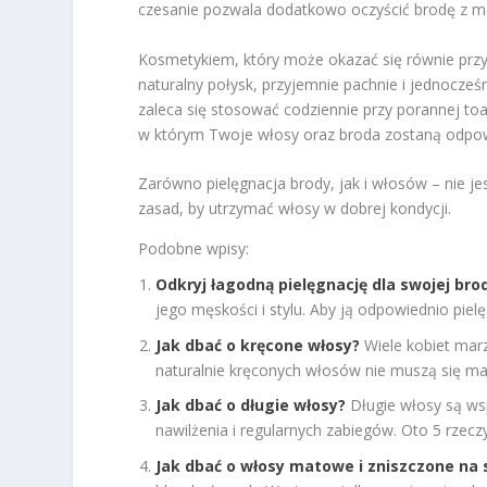
czesanie pozwala dodatkowo oczyścić brodę z m
Kosmetykiem, który może okazać się równie przyd
naturalny połysk, przyjemnie pachnie i jednocześ
zaleca się stosować codziennie przy porannej to
w którym Twoje włosy oraz broda zostaną odpow
Zarówno pielęgnacja brody, jak i włosów – nie je
zasad, by utrzymać włosy w dobrej kondycji.
Podobne wpisy:
Odkryj łagodną pielęgnację dla swojej br
jego męskości i stylu. Aby ją odpowiednio piel
Jak dbać o kręcone włosy?
Wiele kobiet marz
naturalnie kręconych włosów nie muszą się mar
Jak dbać o długie włosy?
Długie włosy są ws
nawilżenia i regularnych zabiegów. Oto 5 rzeczy
Jak dbać o włosy matowe i zniszczone na 