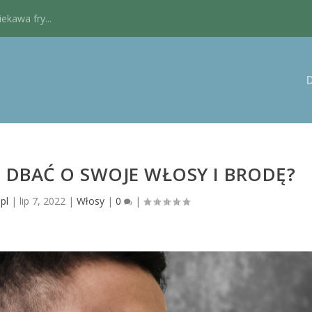
kawa fry...
 DBAĆ O SWOJE WŁOSY I BRODĘ?
.pl
|
lip 7, 2022
|
Włosy
|
0
|