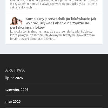
Estetyczne, ochraniają powierzchnię przed otłuszczeniem, łatwe
w czyszczeniu, tańsze i łatwiejsze w założeniu od płytek – panele
szklane do kuchni …
Kompletny przewodnik po lokówkach: Jak
wybrać, używać i dbać o narzędzie do
perfekcyjnych loków
Lokówka to niezbędne narzędzie w arsenale każdej kobiety,
która pragnie cieszyć się efektownymi, trwałymi i zjawiskowymi
lokami. Dzięki temu urządzeniu …
ARCHIWA
lipiec 2026
czerwiec 2026
maj 2026