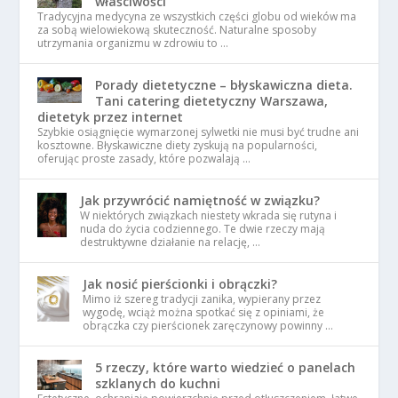
właściwości
Tradycyjna medycyna ze wszystkich części globu od wieków ma
za sobą wielowiekową skuteczność. Naturalne sposoby
utrzymania organizmu w zdrowiu to …
Porady dietetyczne – błyskawiczna dieta.
Tani catering dietetyczny Warszawa,
dietetyk przez internet
Szybkie osiągnięcie wymarzonej sylwetki nie musi być trudne ani
kosztowne. Błyskawiczne diety zyskują na popularności,
oferując proste zasady, które pozwalają …
Jak przywrócić namiętność w związku?
W niektórych związkach niestety wkrada się rutyna i
nuda do życia codziennego. Te dwie rzeczy mają
destruktywne działanie na relację, …
Jak nosić pierścionki i obrączki?
Mimo iż szereg tradycji zanika, wypierany przez
wygodę, wciąż można spotkać się z opiniami, że
obrączka czy pierścionek zaręczynowy powinny …
5 rzeczy, które warto wiedzieć o panelach
szklanych do kuchni