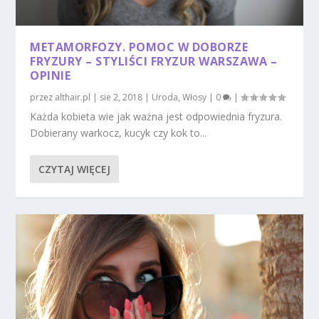
METAMORFOZY. POMOC W DOBORZE
FRYZURY – STYLIŚCI FRYZUR WARSZAWA –
OPINIE
przez
althair.pl
|
sie 2, 2018
|
Uroda
,
Włosy
|
0
|
Każda kobieta wie jak ważna jest odpowiednia fryzura.
Dobierany warkocz, kucyk czy kok to...
CZYTAJ WIĘCEJ