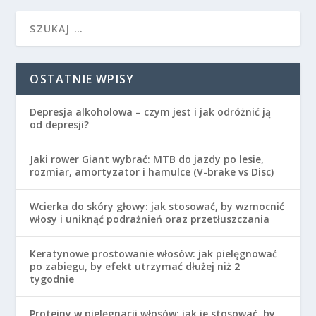
OSTATNIE WPISY
Depresja alkoholowa – czym jest i jak odróżnić ją
od depresji?
Jaki rower Giant wybrać: MTB do jazdy po lesie,
rozmiar, amortyzator i hamulce (V-brake vs Disc)
Wcierka do skóry głowy: jak stosować, by wzmocnić
włosy i uniknąć podrażnień oraz przetłuszczania
Keratynowe prostowanie włosów: jak pielęgnować
po zabiegu, by efekt utrzymać dłużej niż 2
tygodnie
Proteiny w pielęgnacji włosów: jak je stosować, by