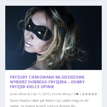
FRYZURY CIENIOWANE MŁODZIEŻOWE.
WYBIERZ DOBREGO FRYZJERA – DOBRY
FRYZJER KIELCE OPINIE
przez
althair.pl
|
lip 11, 2018
|
Uroda
,
Włosy
|
0
|
Duże miasta, takie jak Kielce czy Lublin mają to do
siebie, że mamy w nich szerszy dostęp do...