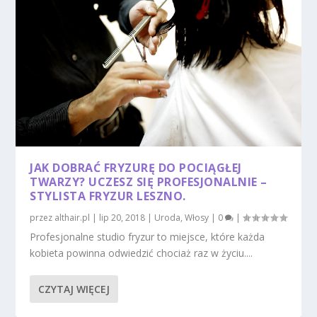
JAK DOBRAĆ FRYZURĘ DO POCIĄGŁEJ
TWARZY? UCZESZ SIĘ PROFESJONALNIE –
STYLISTA FRYZUR LESZNO.
przez
althair.pl
|
lip 20, 2018
|
Uroda
,
Włosy
|
0
|
Profesjonalne studio fryzur to miejsce, które każda
kobieta powinna odwiedzić chociaż raz w życiu....
CZYTAJ WIĘCEJ