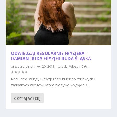
ODWIEDZAJ REGULARNIE FRYZJERA –
DAMIAN DUDA FRYZJER RUDA ŚLĄSKA
przez
althair.pl
|
kwi 20, 2018
|
Uroda
,
Włosy
|
0
|
Regularne wizyty u fryzjera to klucz do zdrowych i
zadbanych włosów, które nie tylko wyglądają...
CZYTAJ WIĘCEJ