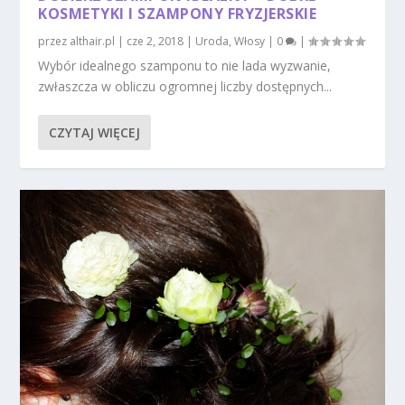
KOSMETYKI I SZAMPONY FRYZJERSKIE
przez
althair.pl
|
cze 2, 2018
|
Uroda
,
Włosy
|
0
|
Wybór idealnego szamponu to nie lada wyzwanie,
zwłaszcza w obliczu ogromnej liczby dostępnych...
CZYTAJ WIĘCEJ