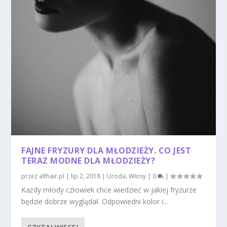
FAJNE FRYZURY DLA MŁODZIEŻY. CO JEST
TERAZ MODNE DLA MŁODZIEŻY?
przez
althair.pl
|
lip 2, 2018
|
Uroda
,
Włosy
|
0
|
Każdy młody człowiek chce wiedzieć w jakiej fryzurze
będzie dobrze wyglądał. Odpowiedni kolor i...