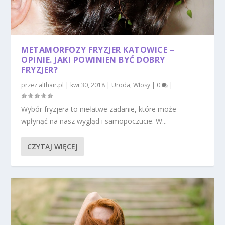
METAMORFOZY FRYZJER KATOWICE –
OPINIE. JAKI POWINIEN BYĆ DOBRY
FRYZJER?
przez
althair.pl
|
kwi 30, 2018
|
Uroda
,
Włosy
|
0
|
Wybór fryzjera to niełatwe zadanie, które może
wpłynąć na nasz wygląd i samopoczucie. W...
CZYTAJ WIĘCEJ