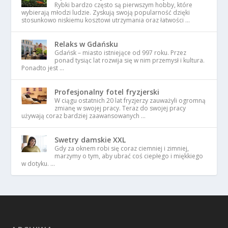
Rybki bardzo często są pierwszym hobby, które
wybierają młodzi ludzie. Zyskują swoją popularność dzięki
stosunkowo niskiemu kosztowi utrzymania oraz łatwości …
Relaks w Gdańsku
Gdańsk – miasto istniejące od 997 roku. Przez
ponad tysiąc lat rozwija się w nim przemysł i kultura.
Ponadto jest …
Profesjonalny fotel fryzjerski
W ciągu ostatnich 20 lat fryzjerzy zauważyli ogromną
zmianę w swojej pracy. Teraz do swojej pracy
używają coraz bardziej zaawansowanych …
Swetry damskie XXL
Gdy za oknem robi się coraz ciemniej i zimniej,
marzymy o tym, aby ubrać coś ciepłego i miękkiego
w dotyku. …