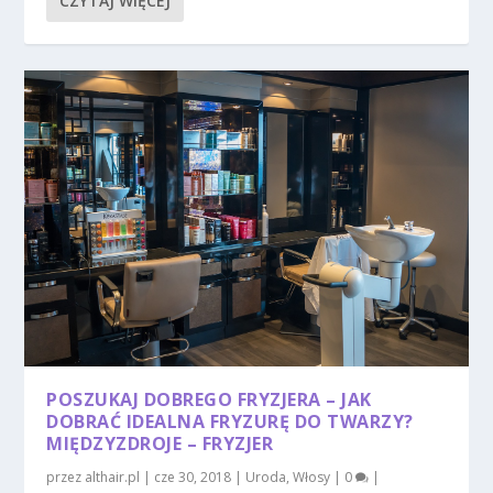
CZYTAJ WIĘCEJ
POSZUKAJ DOBREGO FRYZJERA – JAK
DOBRAĆ IDEALNA FRYZURĘ DO TWARZY?
MIĘDZYZDROJE – FRYZJER
przez
althair.pl
|
cze 30, 2018
|
Uroda
,
Włosy
|
0
|