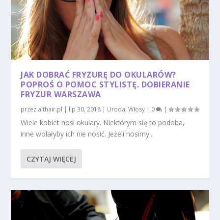
JAK DOBRAĆ FRYZURĘ DO OKULARÓW?
POPROŚ O POMOC STYLISTĘ. DOBIERANIE
FRYZUR WARSZAWA
przez
althair.pl
|
lip 30, 2018
|
Uroda
,
Włosy
|
0
|
Wiele kobiet nosi okulary. Niektórym się to podoba,
inne wolałyby ich nie nosić. Jeżeli nosimy...
CZYTAJ WIĘCEJ