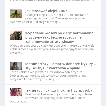
Jak stosować olejek CBD?
Czym jest olejek CBD? Olejki CBD to substancje
powstające z konopii. Zawierają one jedynie
śladowe ilości THC dlatego nie mają …
Wypadanie włosów po ciąży: hormonalne
przyczyny i skuteczne sposoby na
zahamowanie utraty włosów
Wypadanie włosów po ciąży jest zjawiskiem, które dotyka wiele
kobiet i może być frustrujące. Główne przyczyny tego problemu
tkwią w …
Metamorfozy. Pomoc w doborze fryzury –
styliści fryzur Warszawa – opinie
Każda kobieta wie jak ważna jest odpowiednia fryzura.
Dobierany warkocz, kucyk czy kok to podstawowe, znane
wszystkim kobietom fryzury. Inną …
Jak się robi loki czyli lok na trzy sposoby
Fale czy też loki są jedną z moich ulubionych fryzur.
Sprawiają, że czuję się lekko, zwiewnie i mam
poczucie, że …