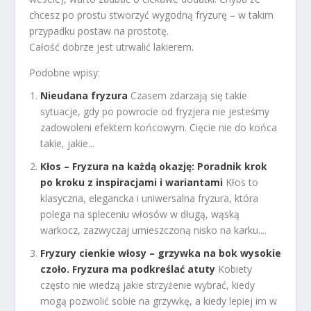
chcesz po prostu stworzyć wygodną fryzurę – w takim
przypadku postaw na prostotę.
Całość dobrze jest utrwalić lakierem.
Podobne wpisy:
Nieudana fryzura
Czasem zdarzają się takie
sytuacje, gdy po powrocie od fryzjera nie jesteśmy
zadowoleni efektem końcowym. Cięcie nie do końca
takie, jakie...
Kłos – Fryzura na każdą okazję: Poradnik krok
po kroku z inspiracjami i wariantami
Kłos to
klasyczna, elegancka i uniwersalna fryzura, która
polega na spleceniu włosów w długą, wąską
warkocz, zazwyczaj umieszczoną nisko na karku....
Fryzury cienkie włosy – grzywka na bok wysokie
czoło. Fryzura ma podkreślać atuty
Kobiety
często nie wiedzą jakie strzyżenie wybrać, kiedy
mogą pozwolić sobie na grzywkę, a kiedy lepiej im w