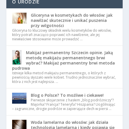
O URODZIE
Gliceryna w kosmetykach do włosów: jak
nawilżać skutecznie i unikać puszenia
przy wilgotności
Gliceryna to kluczowy składnik wielu kosmetyków do włosów,
który potrafi znacząco poprawić ich nawilżenie, ale jej
niewłaściwe stosowanie może prowadzić …
Makijaż permanentny Szczecin opinie. Jaką
metodę makijażu permanentnego brwi
wybrać? Makijaż permanentny brwi metoda
pudrowa
Istnieje kilka metod makijażu permanentnego, o których z
pewnością słyszało wiele kobiet. Trudno jednoznacznie wybrać,
która z nich jest najlepsza. …
Blog o Polsce? To możliwe i ciekawe!
Pierwsze skojarzenie z hasłem „blog podróżniczy”?
Majorka? Francja? Teneryfa? Hiszpania? Uogólniając
– zagraniczne, drogie podróże w zapierające dech w piersi …
Woda lamelarna do włosów: jak działa
technologia lamelarna i kiedy pojawia się