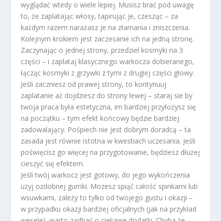
wyglądać wtedy o wiele lepiej. Musisz brać pod uwagę
to, że zaplatając włosy, tapirując je, czesząc – za
każdym razem narażasz je na złamania i zniszczenia.
Kolejnym krokiem jest zaczesanie ich na jedną stronę.
Zaczynając o jednej strony, przedziel kosmyki na 3
części – i zaplataj klasycznego warkocza dobieranego,
łącząc kosmyki z grzywki z tymi z drugiej części głowy.
Jeśli zaczniesz od prawej strony, to kontynuuj
zaplatanie aż dojdziesz do strony lewej – staraj sie by
twoja praca była estetyczna, im bardziej przyłożysz się
na początku – tym efekt końcowy będzie bardziej
zadowalający. Pośpiech nie jest dobrym doradcą – ta
zasada jest równie istotna w kwestiach uczesania. Jeśli
poświęcisz go więcej na przygotowanie, będziesz dłużej
cieszyć się efektem.
Jeśli twój warkocz jest gotowy, do jego wykończenia
użyj ozdobnej gumki. Mozesz spiąć całość spinkami lub
wsuwkami, zależy to tylko od twojego gustu i okazji –
w przypadku okazji bardziej oficjalnych (jak na przykład
wesele), warto zadbać o ciekawe dodatki. Chyba że