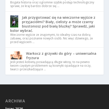
Bogata historia oraz ogromnie szybki postęp technologiczny
sprawi, że kraj bardzo dobrze się …
Jak przygotować się na wieczorne wyjście z
przyjaciółmi? Biały, cielisty a może czarny
biustonosz pod białą bluzkę? Sprawdź, jaki
kolor wybrać.
Wieczorne wyjście ze znajomymi, to idealny czas na dobrą
zabawę, oraz poznanie nowych osób. Nic więc dziwnego, ze
przed wyjściem …
Warkocz z grzywki do góry – uniwersalna
fryzura
Jeśli jesteś kobietą posiadającą długie włosy, to na pewno
twoim częstym problemem są kosmyki opadające na oczy,
twarz i przeszkadzające …
ARCHIWA
lipiec 2026