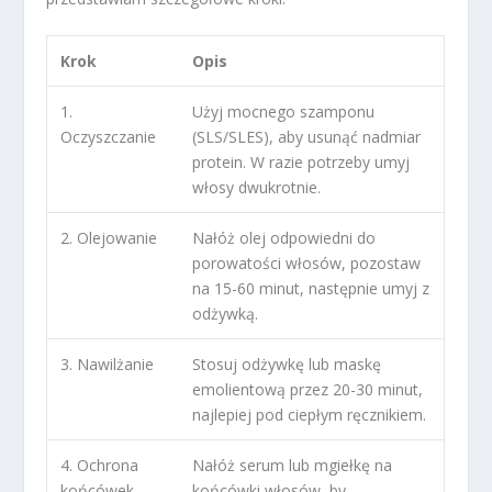
Krok
Opis
1.
Użyj mocnego szamponu
Oczyszczanie
(SLS/SLES), aby usunąć nadmiar
protein. W razie potrzeby umyj
włosy dwukrotnie.
2. Olejowanie
Nałóż olej odpowiedni do
porowatości włosów, pozostaw
na 15-60 minut, następnie umyj z
odżywką.
3. Nawilżanie
Stosuj odżywkę lub maskę
emolientową przez 20-30 minut,
najlepiej pod ciepłym ręcznikiem.
4. Ochrona
Nałóż serum lub mgiełkę na
końcówek
końcówki włosów, by