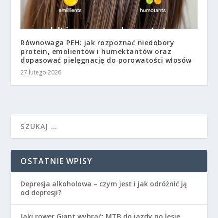
Równowaga PEH: jak rozpoznać niedobory
protein, emolientów i humektantów oraz
dopasować pielęgnację do porowatości włosów
27 lutego 2026
OSTATNIE WPISY
Depresja alkoholowa – czym jest i jak odróżnić ją
od depresji?
Jaki rower Giant wybrać: MTB do jazdy po lesie,