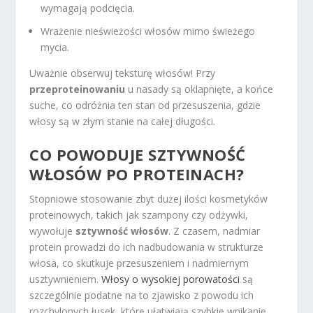
wymagają podcięcia.
Wrażenie nieświeżości włosów mimo świeżego
mycia.
Uważnie obserwuj teksturę włosów! Przy
przeproteinowaniu
u nasady są oklapnięte, a końce
suche, co odróżnia ten stan od przesuszenia, gdzie
włosy są w złym stanie na całej długości.
CO POWODUJE SZTYWNOŚĆ
WŁOSÓW PO PROTEINACH?
Stopniowe stosowanie zbyt dużej ilości kosmetyków
proteinowych, takich jak szampony czy odżywki,
wywołuje
sztywność włosów
. Z czasem, nadmiar
protein prowadzi do ich nadbudowania w strukturze
włosa, co skutkuje przesuszeniem i nadmiernym
usztywnieniem.
Włosy o wysokiej porowatości
są
szczególnie podatne na to zjawisko z powodu ich
rozchylonych łusek, które ułatwiają szybkie wnikanie