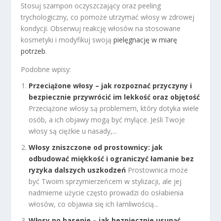
Stosuj szampon oczyszczający oraz peeling
trychologiczny, co pomoże utrzymać włosy w zdrowej
kondycji. Obserwuj reakcję włosów na stosowane
kosmetyki i modyfikuj swoją
pielęgnację w miarę
potrzeb
.
Podobne wpisy:
Przeciążone włosy – jak rozpoznać przyczyny i
bezpiecznie przywrócić im lekkość oraz objętość
Przeciążone włosy są problemem, który dotyka wiele
osób, a ich objawy mogą być mylące. Jeśli Twoje
włosy są ciężkie u nasady,...
Włosy zniszczone od prostownicy: jak
odbudować miękkość i ograniczyć łamanie bez
ryzyka dalszych uszkodzeń
Prostownica może
być Twoim sprzymierzeńcem w stylizacji, ale jej
nadmierne użycie często prowadzi do osłabienia
włosów, co objawia się ich łamliwością...
Włosy po basenie – jak bezpiecznie usunąć