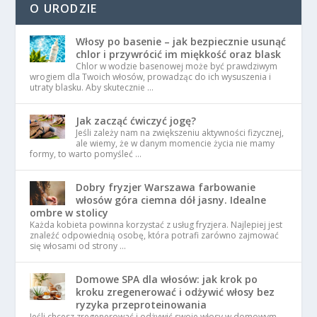
O URODZIE
Włosy po basenie – jak bezpiecznie usunąć
chlor i przywrócić im miękkość oraz blask
Chlor w wodzie basenowej może być prawdziwym
wrogiem dla Twoich włosów, prowadząc do ich wysuszenia i
utraty blasku. Aby skutecznie …
Jak zacząć ćwiczyć jogę?
Jeśli zależy nam na zwiększeniu aktywności fizycznej,
ale wiemy, że w danym momencie życia nie mamy
formy, to warto pomyśleć …
Dobry fryzjer Warszawa farbowanie
włosów góra ciemna dół jasny. Idealne
ombre w stolicy
Każda kobieta powinna korzystać z usług fryzjera. Najlepiej jest
znaleźć odpowiednią osobę, która potrafi zarówno zajmować
się włosami od strony …
Domowe SPA dla włosów: jak krok po
kroku zregenerować i odżywić włosy bez
ryzyka przeproteinowania
Jeśli chcesz zregenerować i odżywić swoje włosy w domowym