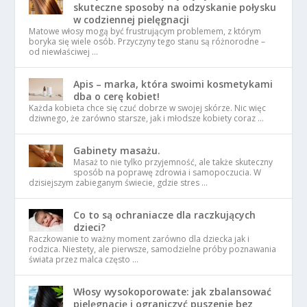
skuteczne sposoby na odzyskanie połysku
w codziennej pielęgnacji
Matowe włosy mogą być frustrującym problemem, z którym
boryka się wiele osób. Przyczyny tego stanu są różnorodne –
od niewłaściwej …
Apis – marka, która swoimi kosmetykami
dba o cerę kobiet!
Każda kobieta chce się czuć dobrze w swojej skórze. Nic więc
dziwnego, że zarówno starsze, jak i młodsze kobiety coraz …
Gabinety masażu.
Masaż to nie tylko przyjemność, ale także skuteczny
sposób na poprawę zdrowia i samopoczucia. W
dzisiejszym zabieganym świecie, gdzie stres …
Co to są ochraniacze dla raczkujących
dzieci?
Raczkowanie to ważny moment zarówno dla dziecka jak i
rodzica. Niestety, ale pierwsze, samodzielne próby poznawania
świata przez malca często …
Włosy wysokoporowate: jak zbalansować
pielęgnację i ograniczyć puszenie bez